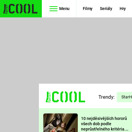
Menu
Filmy
Seriály
Hry
Seriály
Filmy
SIMPSONOVI
STAR WARS
HVĚZDNÁ
AVENGERS
BRÁNA
RYCHLE A
TEORIE
ZBĚSILE 10
Trendy:
VELKÉHO
Star
PREDÁTOR
TŘESKU
10 nejděsivějších hororů
FUTURAMA
všech dob podle
neprůstřelného kritéria.