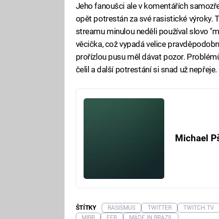
Jeho fanoušci ale v komentářích samozřejm
opět potrestán za své rasistické výroky. 
streamu minulou neděli používal slovo "m
věcička, což vypadá velice pravděpodobně, 
prořízlou pusu měl dávat pozor. Problém
čelil a další potrestání si snad už nepřeje.
Michael P
ŠTÍTKY
RASISMUS
TWITTER
TWITCH.TV
MIBR
FER
MADE IN BRAZIL