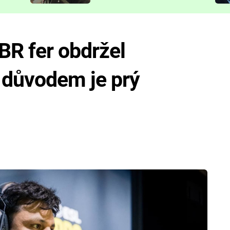
představit
BR fer obdržel
 důvodem je prý
9