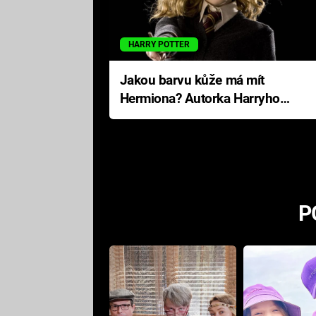
HARRY POTTER
Jakou barvu kůže má mít
Hermiona? Autorka Harryho
Pottera přišla s ráznou
odpovědí
P