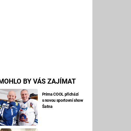
MOHLO BY VÁS ZAJÍMAT
Prima COOL přichází
s novou sportovní show
Šatna