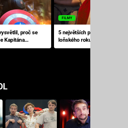
FILMY
ysvětlil, proč se
5 největších propadáků
le Kapitána
loňského roku: Disney na
jediné katastrofě prodělal 200
milionů dolarů
OL