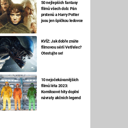
50 nejlepších fantasy
filmů všech dob: Pán
prstenů a Harry Potter
jsou jen špičkou ledovce
KVÍZ: Jak dobře znáte
filmovou sérii Vetřelec?
Otestujte se!
10 nejočekávanějších
filmů léta 2023:
Komiksové hity doplní
návraty akčních legend