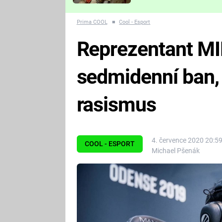
Které děsivé pecky vám
nejvíc zvednou tep?
Prima COOL
■
Cool - Esport
Reprezentant MI
sedmidenní ban,
rasismus
4. července 2020 20:5
COOL - ESPORT
Michael Pšenák