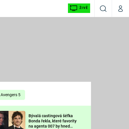
ŽIVĚ
Vyhledávání
Můj p
Prima+
É
CNN Prima NEWS
E
Prima FRESH
ŠÍ
Prima LIVING
E
Prima Ženy
Avengers 5
Prima LAJK
Bývalá castingová šéfka
OOL
Bonda řekla, které favority
Sledujte nás
na agenta 007 by hned