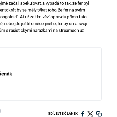
ě začali spekulovat, a vypadá to tak, že fer byl
Tentokrát by se měly týkat toho, že fer na svém
ongoloid". Ať už za tím vězí opravdu přímo tato
nebo jde ještě o něco jiného, fer by si na svoji
ům s rasistickými narážkami na streamech už
šenák
SDÍLEJTE ČLÁNEK