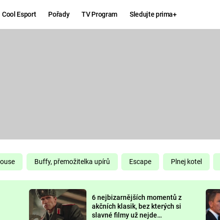
Cool Esport
Pořady
TV Program
Sledujte prima+
Hry
Zábava
MAFIA
ZÁBAVN
GALERI
GTA 6
NEJLEP
KINGDOM
KOMEDI
COME:
DELIVERANCE
CHUCK
House
Buffy, přemožitelka upírů
Escape
Plnej kotel
NORRIS
ESPORT
6 nejbizarnějších momentů z
DEADP
akčních klasik, bez kterých si
slavné filmy už nejde