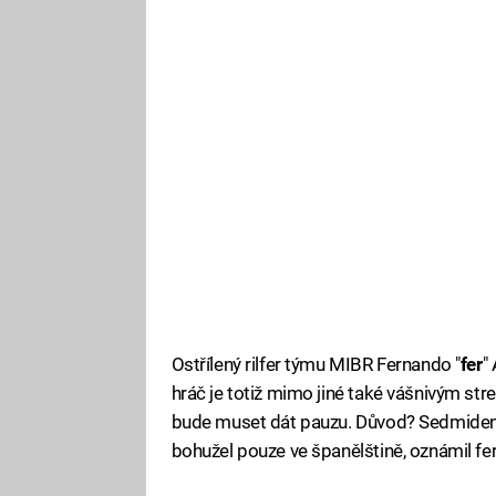
Ostřílený rilfer týmu MIBR Fernando "
fer
"
hráč je totiž mimo jiné také vášnivým str
bude muset dát pauzu. Důvod? Sedmidenní
bohužel pouze ve španělštině, oznámil fer 