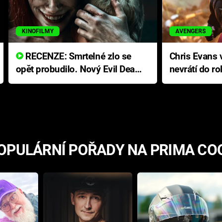
KINOFILMY
AVENGERS
RECENZE: Smrtelné zlo se
Chris Evans v
opět probudilo. Nový Evil Dead
nevrátí do ro
přichází s neodolatelnou
Ameriky
hororovou nabídkou
OPULÁRNÍ POŘADY NA PRIMA CO