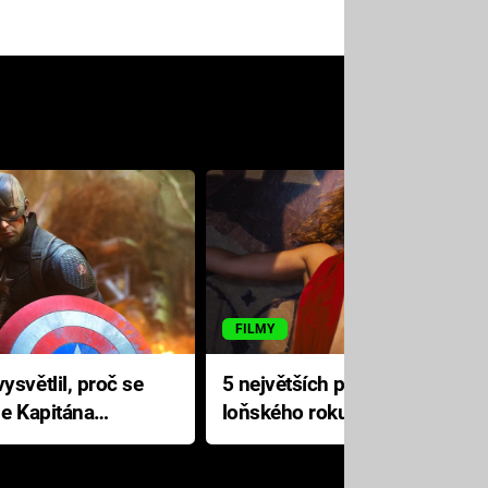
FILMY
ysvětlil, proč se
5 největších propadáků
le Kapitána
loňského roku: Disney na
jediné katastrofě prodělal 200
milionů dolarů