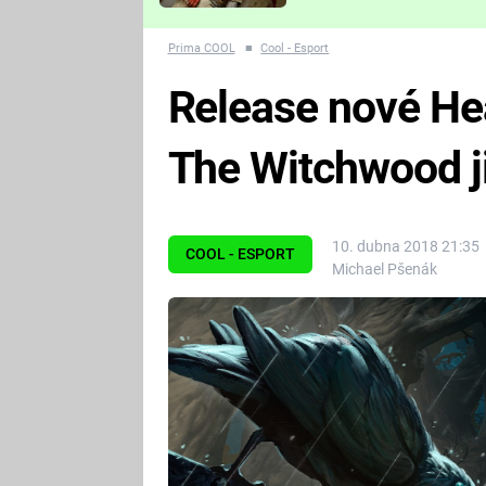
Které děsivé pecky vám
nejvíc zvednou tep?
Prima COOL
■
Cool - Esport
Release nové He
The Witchwood ji
10. dubna 2018 21:35
COOL - ESPORT
Michael Pšenák