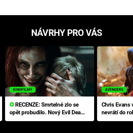
NÁVRHY PRO VÁS
KINOFILMY
AVENGERS
RECENZE: Smrtelné zlo se
Chris Evans v
opět probudilo. Nový Evil Dead
nevrátí do ro
přichází s neodolatelnou
Ameriky
hororovou nabídkou