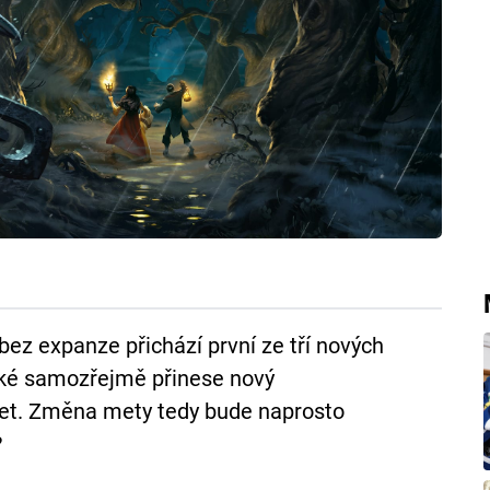
bez expanze přichází první ze tří nových
aké samozřejmě přinese nový
aret. Změna mety tedy bude naprosto
?