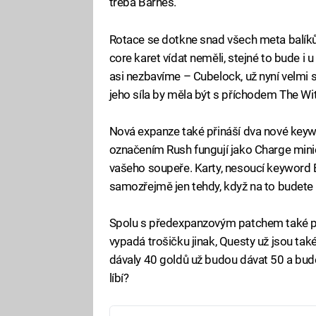
třeba Barnes.
Rotace se dotkne snad všech meta balí
core karet vídat neměli, stejné to bude 
asi nezbavíme – Cubelock, už nyní velmi sil
jeho síla by měla být s příchodem The 
Nová expanze také přináší dva nové keyw
označením Rush fungují jako Charge minion
vašeho soupeře. Karty, nesoucí keyword E
samozřejmě jen tehdy, když na to budete
Spolu s předexpanzovým patchem také při
vypadá trošičku jinak, Questy už jsou ta
dávaly 40 goldů už budou dávat 50 a budo
líbí?