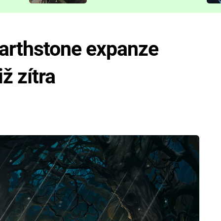
představit
arthstone expanze
ž zítra