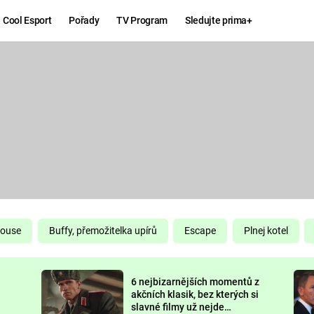
Cool Esport
Pořady
TV Program
Sledujte prima+
Hry
Zábava
MAFIA
ZÁBAVN
GALERI
GTA 6
NEJLEP
KINGDOM
KOMEDI
COME:
DELIVERANCE
CHUCK
House
Buffy, přemožitelka upírů
Escape
Plnej kotel
NORRIS
ESPORT
6 nejbizarnějších momentů z
DEADP
akčních klasik, bez kterých si
slavné filmy už nejde