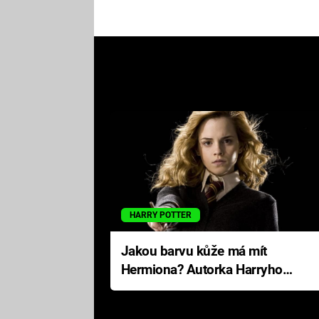
HARRY POTTER
Jakou barvu kůže má mít
Hermiona? Autorka Harryho
Pottera přišla s ráznou
odpovědí