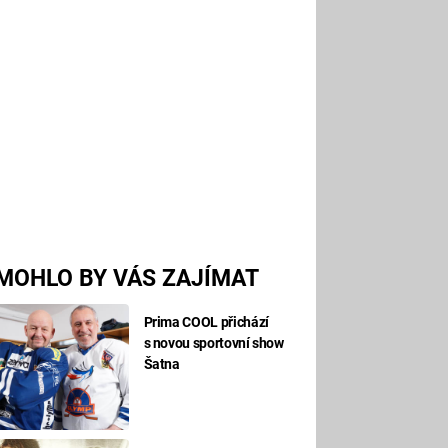
MOHLO BY VÁS ZAJÍMAT
Prima COOL přichází
s novou sportovní show
Šatna