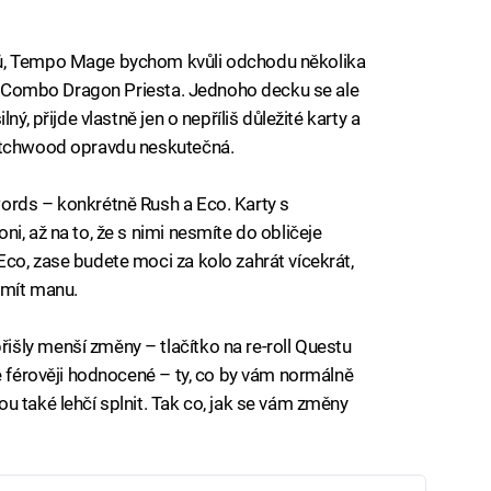
ků, Tempo Mage bychom kvůli odchodu několika
i u Combo Dragon Priesta. Jednoho decku se ale
ný, přijde vlastně jen o nepříliš důležité karty a
Witchwood opravdu neskutečná.
ords – konkrétně Rush a Eco. Karty s
i, až na to, že s nimi nesmíte do obličeje
co, zase budete moci za kolo zahrát vícekrát,
 mít manu.
šly menší změny – tlačítko na re-roll Questu
ké férověji hodnocené – ty, co by vám normálně
u také lehčí splnit. Tak co, jak se vám změny