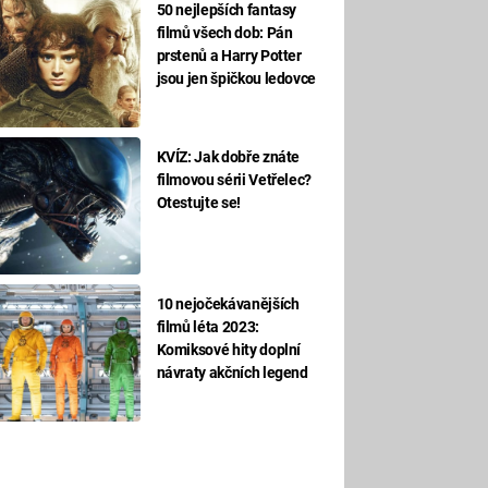
50 nejlepších fantasy
filmů všech dob: Pán
prstenů a Harry Potter
jsou jen špičkou ledovce
KVÍZ: Jak dobře znáte
filmovou sérii Vetřelec?
Otestujte se!
10 nejočekávanějších
filmů léta 2023:
Komiksové hity doplní
návraty akčních legend