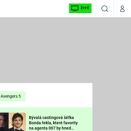
ŽIVĚ
Vyhledávání
Můj p
Prima+
É
CNN Prima NEWS
E
Prima FRESH
ŠÍ
Prima LIVING
E
Prima Ženy
Avengers 5
Prima LAJK
Bývalá castingová šéfka
OOL
Bonda řekla, které favority
Sledujte nás
na agenta 007 by hned