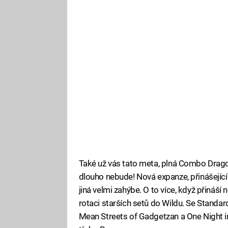
Také už vás tato meta, plná Combo Drag
dlouho nebude! Nová expanze, přinášejíc
jiná velmi zahýbe. O to více, když přináší
rotaci starších setů do Wildu. Se Standa
Mean Streets of Gadgetzan a One Night in 