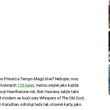
on Priestů a Tempo Mágů štve? Nebojte, moc
í krásných
135 karet
, metou stejně jako každá
 nový Hearthstone rok, Rok Havrana, takže také
rd módem se loučí sety Whispers of The Old God,
Karazhan, odrotují tedy tak otravné karty, jako