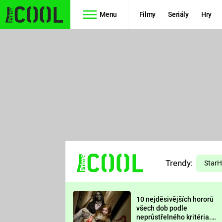
Menu
Filmy
Seriály
Hry
Seriály
Filmy
SIMPSONOVI
STAR WARS
HVĚZDNÁ
AVENGERS
BRÁNA
RYCHLE A
TEORIE
ZBĚSILE 10
Trendy:
VELKÉHO
Star
PREDÁTOR
TŘESKU
10 nejděsivějších hororů
FUTURAMA
všech dob podle
neprůstřelného kritéria.