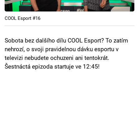
Cool Esport
COOL Esport #16
Pořady
TV Program
Sobota bez dalšího dílu COOL Esport? To zatím
nehrozí, o svoji pravidelnou dávku esportu v
Sledujte prima+
televizi nebudete ochuzeni ani tentokrát.
Šestnáctá epizoda startuje ve 12:45!
Přihlášení
Sledujte nás