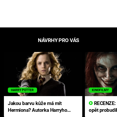
NÁVRHY PRO VÁS
HARRY POTTER
KINOFILMY
Jakou barvu kůže má mít
RECENZE: Smrtelné zlo se
Hermiona? Autorka Harryho
opět probudi
Pottera přišla s ráznou
přichází s n