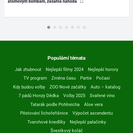
atomovým bombám, zasáhla náhoda
Populární témata
Jak zhubnout
Nejlepší filmy 2024
Nejlepší horory
TV program
Změna času
Partie
Počasí
Kdy budou volby
ZOO Nové začátky
Auto – katalog
7 pádů Honzy Dědka
Volby 2025
Svařené víno
Tatarák podle Pohlreicha
Aloe vera
Pěstování lichořeřišnice
Výpočet ascendentu
Tvarohové knedlíky
Nejlepší palačinky
Švestkový koláč