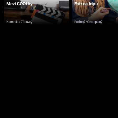
Mezi COOLky
Fotr na tripu
Komedie / Zábavný
Rodinný / Cestopisný