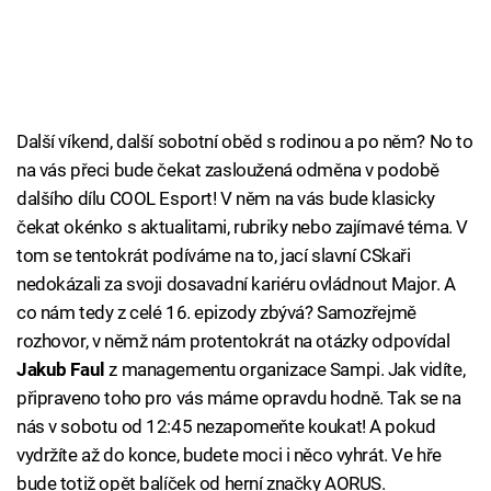
Další víkend, další sobotní oběd s rodinou a po něm? No to
na vás přeci bude čekat zasloužená odměna v podobě
dalšího dílu COOL Esport! V něm na vás bude klasicky
čekat okénko s aktualitami, rubriky nebo zajímavé téma. V
tom se tentokrát podíváme na to, jací slavní CSkaři
nedokázali za svoji dosavadní kariéru ovládnout Major. A
co nám tedy z celé 16. epizody zbývá? Samozřejmě
rozhovor, v němž nám protentokrát na otázky odpovídal
Jakub Faul
z managementu organizace Sampi. Jak vidíte,
připraveno toho pro vás máme opravdu hodně. Tak se na
nás v sobotu od 12:45 nezapomeňte koukat! A pokud
vydržíte až do konce, budete moci i něco vyhrát. Ve hře
bude totiž opět balíček od herní značky AORUS.