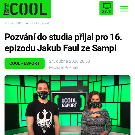
ŽIVĚ
Prima COOL
■
Cool - Esport
STARHOUSE
BUFFY, PŘEMOŽITELKA UPÍRŮ
Trendy:
Pozvání do studia přijal pro 16.
ESCAPE
PLNEJ KOTEL
AVENGERS 5
epizodu Jakub Faul ze Sampi
24. dubna 2020 20:53
COOL - ESPORT
Michael Pšenák
Témata
Filmy
Seriály
Hry