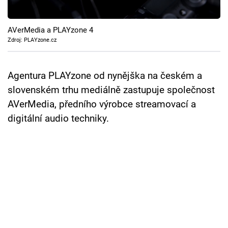
Cool Esport
AVerMedia a PLAYzone 4
Pořady
Zdroj: PLAYzone.cz
TV Program
Agentura PLAYzone od nynějška na českém a
Sledujte prima+
slovenském trhu mediálně zastupuje společnost
AVerMedia, předního výrobce streamovací a
Přihlášení
digitální audio techniky.
Sledujte nás