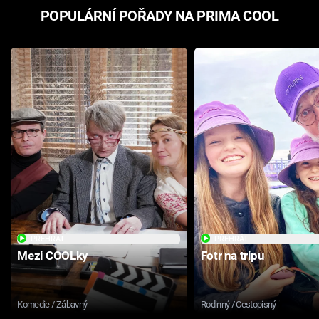
POPULÁRNÍ POŘADY NA PRIMA COOL
PŘEHRÁT
PŘEHRÁT
Mezi COOLky
Fotr na tripu
Komedie / Zábavný
Rodinný / Cestopisný