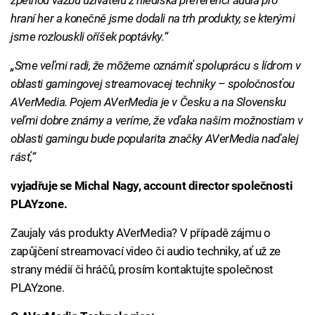
zpětnou vazbu uživatelů z hlediska preferencí audia pro
hraní her a konečně jsme dodali na trh produkty, se kterými
jsme rozlouskli oříšek poptávky.“
„Sme veľmi radi, že môžeme oznámiť spoluprácu s lídrom v
oblasti gamingovej streamovacej techniky – spoločnosťou
AVerMedia. Pojem AVerMedia je v Česku a na Slovensku
veľmi dobre známy a veríme, že vďaka našim možnostiam v
oblasti gamingu bude popularita značky AVerMedia naďalej
rásť,“
vyjadřuje se Michal Nagy, account director společnosti
PLAYzone.
Zaujaly vás produkty AVerMedia? V případě zájmu o
zapůjčení streamovací video či audio techniky, ať už ze
strany médií či hráčů, prosím kontaktujte společnost
PLAYzone.