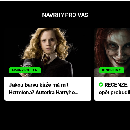
NÁVRHY PRO VÁS
HARRY POTTER
KINOFILMY
Jakou barvu kůže má mít
RECENZE: Smrtelné zlo se
Hermiona? Autorka Harryho
opět probudi
Pottera přišla s ráznou
přichází s n
odpovědí
hororovou n