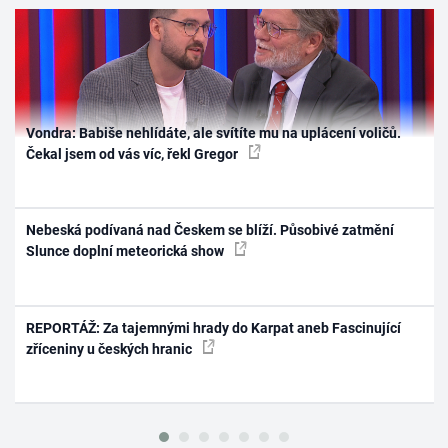
Vondra: Babiše nehlídáte, ale svítíte mu na uplácení voličů.
Čekal jsem od vás víc, řekl Gregor
Nebeská podívaná nad Českem se blíží. Působivé zatmění
Slunce doplní meteorická show
REPORTÁŽ: Za tajemnými hrady do Karpat aneb Fascinující
zříceniny u českých hranic