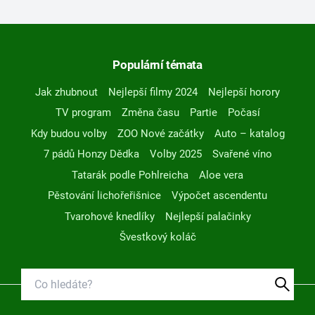
Populární témata
Jak zhubnout
Nejlepší filmy 2024
Nejlepší horory
TV program
Změna času
Partie
Počasí
Kdy budou volby
ZOO Nové začátky
Auto – katalog
7 pádů Honzy Dědka
Volby 2025
Svařené víno
Tatarák podle Pohlreicha
Aloe vera
Pěstování lichořeřišnice
Výpočet ascendentu
Tvarohové knedlíky
Nejlepší palačinky
Švestkový koláč