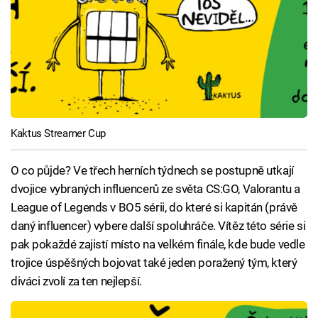
Kaktus Streamer Cup
O co půjde? Ve třech herních týdnech se postupně utkají
dvojice vybraných influencerů ze světa CS:GO, Valorantu a
League of Legends v BO5 sérii, do které si kapitán (právě
daný influencer) vybere další spoluhráče. Vítěz této série si
pak pokaždé zajistí místo na velkém finále, kde bude vedle
trojice úspěšných bojovat také jeden poražený tým, který
diváci zvolí za ten nejlepší.