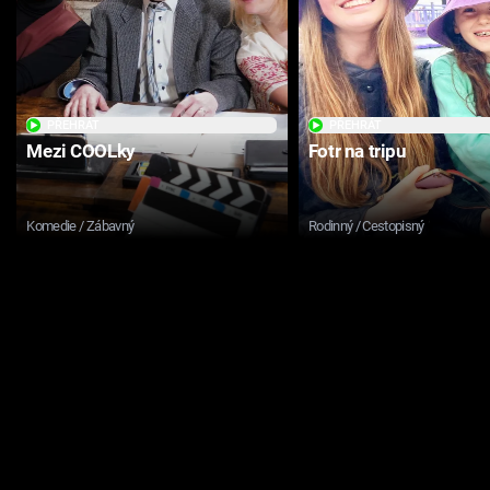
PŘEHRÁT
PŘEHRÁT
Mezi COOLky
Fotr na tripu
Komedie / Zábavný
Rodinný / Cestopisný