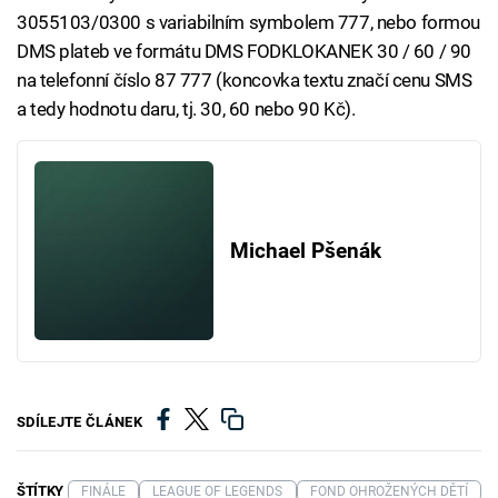
3055103/0300 s variabilním symbolem 777, nebo formou
DMS plateb ve formátu DMS FODKLOKANEK 30 / 60 / 90
na telefonní číslo 87 777 (koncovka textu značí cenu SMS
a tedy hodnotu daru, tj. 30, 60 nebo 90 Kč).
Michael Pšenák
SDÍLEJTE ČLÁNEK
ŠTÍTKY
FINÁLE
LEAGUE OF LEGENDS
FOND OHROŽENÝCH DĚTÍ