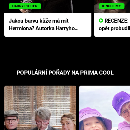
HARRY POTTER
KINOFILMY
Jakou barvu kůže má mít
RECENZE: Smrtelné zlo se
Hermiona? Autorka Harryho
opět probudi
Pottera přišla s ráznou
přichází s n
odpovědí
hororovou n
POPULÁRNÍ POŘADY NA PRIMA COOL