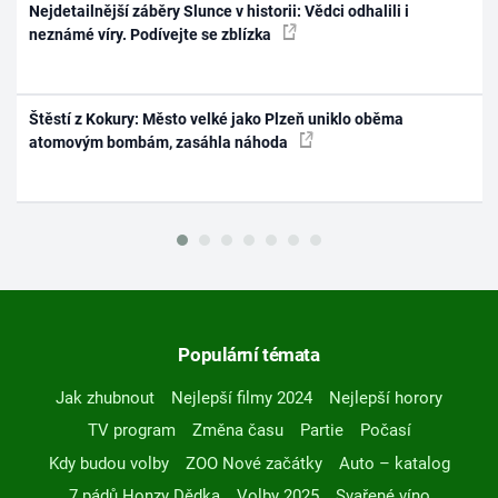
Nejdetailnější záběry Slunce v historii: Vědci odhalili i
neznámé víry. Podívejte se zblízka
Štěstí z Kokury: Město velké jako Plzeň uniklo oběma
atomovým bombám, zasáhla náhoda
Populární témata
Jak zhubnout
Nejlepší filmy 2024
Nejlepší horory
TV program
Změna času
Partie
Počasí
Kdy budou volby
ZOO Nové začátky
Auto – katalog
7 pádů Honzy Dědka
Volby 2025
Svařené víno