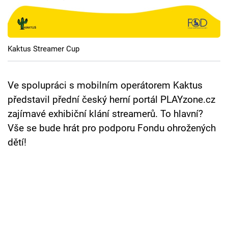
Cool Esport
Pořady
Kaktus Streamer Cup
TV Program
Sledujte prima+
Ve spolupráci s mobilním operátorem Kaktus
představil přední český herní portál PLAYzone.cz
zajímavé exhibiční klání streamerů. To hlavní?
Přihlášení
Vše se bude hrát pro podporu Fondu ohrožených
dětí!
Sledujte nás