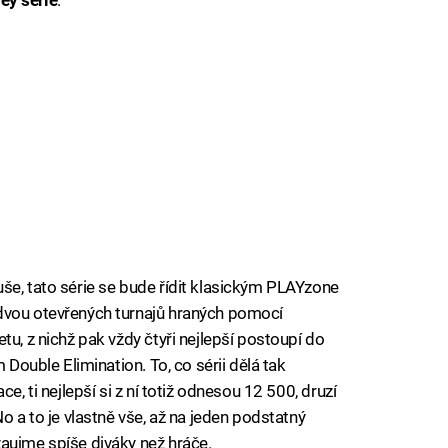
še, tato série se bude řídit klasickým PLAYzone
dvou otevřených turnajů hraných pomocí
tu, z nichž pak vždy čtyři nejlepší postoupí do
 Double Elimination. To, co sérii dělá tak
e, ti nejlepší si z ní totiž odnesou 12 500, druzí
o a to je vlastně vše, až na jeden podstatný
aujme spíše diváky než hráče.