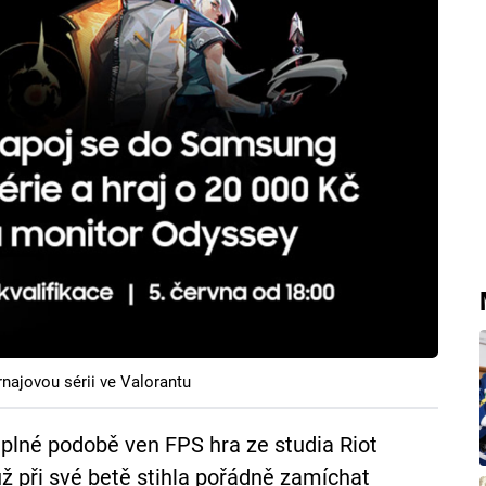
najovou sérii ve Valorantu
 plné podobě ven FPS hra ze studia Riot
 při své betě stihla pořádně zamíchat