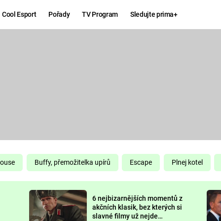
Cool Esport
Pořady
TV Program
Sledujte prima+
Hry
Zábava
MAFIA
ZÁBAVN
GALERI
GTA 6
NEJLEP
KINGDOM
KOMEDI
COME:
DELIVERANCE
CHUCK
House
Buffy, přemožitelka upírů
Escape
Plnej kotel
NORRIS
ESPORT
6 nejbizarnějších momentů z
DEADP
akčních klasik, bez kterých si
slavné filmy už nejde