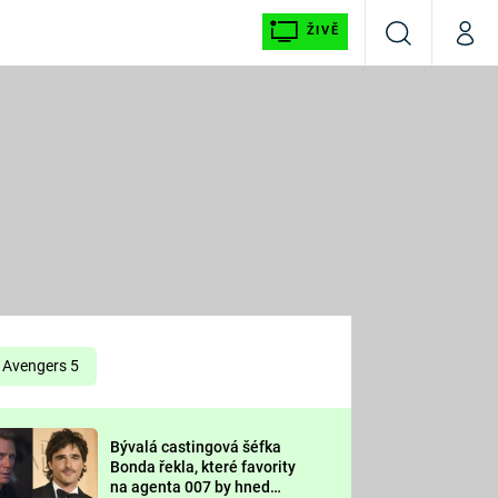
ŽIVĚ
Vyhledávání
Můj p
Prima+
É
CNN Prima NEWS
E
Prima FRESH
ŠÍ
Prima LIVING
E
Prima Ženy
Avengers 5
Prima LAJK
Bývalá castingová šéfka
OOL
Bonda řekla, které favority
Sledujte nás
na agenta 007 by hned