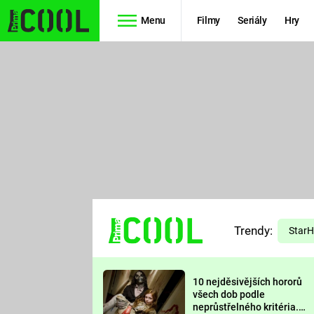
Menu
Filmy
Seriály
Hry
Seriály
Filmy
SIMPSONOVI
STAR WARS
HVĚZDNÁ
AVENGERS
BRÁNA
RYCHLE A
TEORIE
ZBĚSILE 10
Trendy:
VELKÉHO
Star
PREDÁTOR
TŘESKU
10 nejděsivějších hororů
FUTURAMA
všech dob podle
neprůstřelného kritéria.