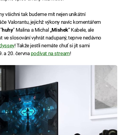
my všichni tak budeme mít nejen unikátní
ráče Valorantu, jejichž výkony navíc komentářem
"
huhy
" Malina a Michal „
Mishek
“ Kabele, ale
 ve slosování vyhrát nadupaný, teprve nedávno
dyssey
! Takže jestli nemáte chuť si jít sami
9. a 20. června
podívat na stream
!