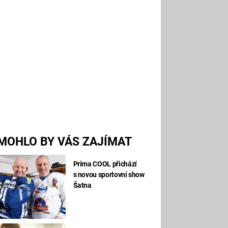
MOHLO BY VÁS ZAJÍMAT
Prima COOL přichází
s novou sportovní show
Šatna