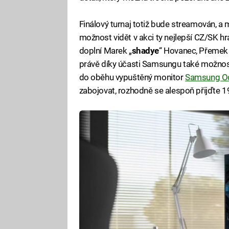
Finálový turnaj totiž bude streamován, a 
možnost vidět v akci ty nejlepší CZ/SK h
doplní Marek „
shadye
“ Hovanec, Přemek 
právě díky účasti Samsungu také možnost
do oběhu vypuštěný monitor
Samsung O
zabojovat, rozhodně se alespoň přijďte 1