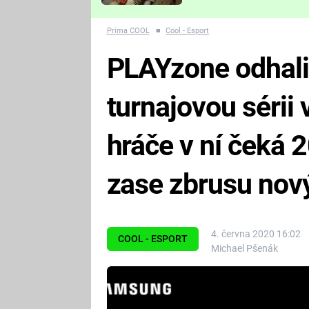
Které děsivé pecky vám
nejvíc zvednou tep?
Prima COOL
■
Cool - Esport
PLAYzone odhali
turnajovou sérii 
hráče v ní čeká 
zase zbrusu nov
4. června 2020 16:02
COOL - ESPORT
Michael Pšenák