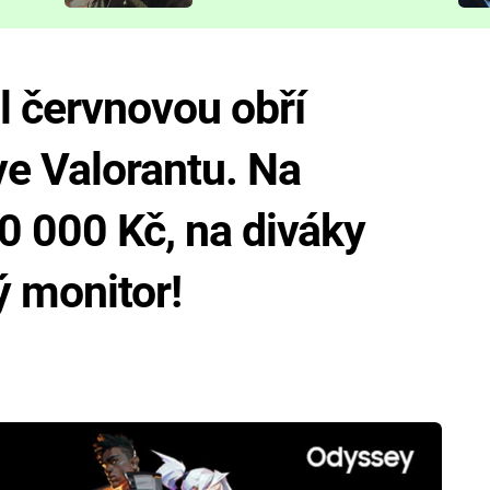
představit
l červnovou obří
ve Valorantu. Na
20 000 Kč, na diváky
ý monitor!