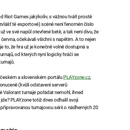
od Riot Games jakýkoliv, s vážnou tváří prostě
 zvlášť té esportové) scéně není fenomén číslo
it už ve své napůl otevřené betě, a tak není divu, že
2. června, očekávali všichni s napětím. A to nejen
je to, že hra už je konečně volně dostupná a
urnajů, od kterých nyní logicky hráči se
urnajů.
stě českém a slovenském portálu
PLAYzone.cz
,
donuceně (kvůli odstavení serverů
é Valorant turnaje pořádat nemohl, ihned
 jde? PLAYzone totiž dnes odhalil svoji
připravovanou turnajovou sérii o nádherných 20
y série
: