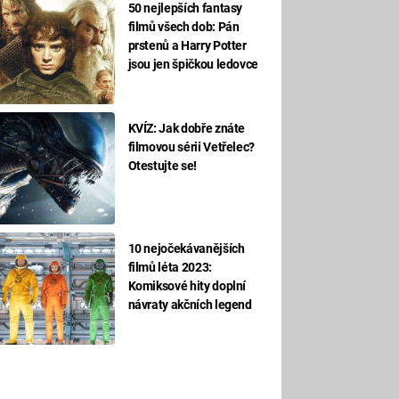
50 nejlepších fantasy
filmů všech dob: Pán
prstenů a Harry Potter
jsou jen špičkou ledovce
KVÍZ: Jak dobře znáte
filmovou sérii Vetřelec?
Otestujte se!
10 nejočekávanějších
filmů léta 2023:
Komiksové hity doplní
návraty akčních legend