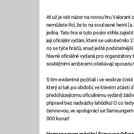
Ať už je váš názor na novou hru Valorant 
nemůžete říci, že to na současné herní (a
jedna. Tato hra si tuto pozici stihla zajist
její oficiální vydání, které se uskutečnilo 
co se týče hráčů, snad ještě podstatnější 
hlavně oficiálně vydaná pro organizátory t
soutěžními ambicemi očekávají spoustu t
S tím evidentně počítali i ve veskrze či
který si tak po období, ve kterém zčásti 
předcházejícímu oficiálnímu vydání) žádn
připravil bez nadsázky lahůdku! O co tedy
červnovou, ve spolupráci se Samsungem 
000 korun!
Harmonogram měsíční Samsung Odysse