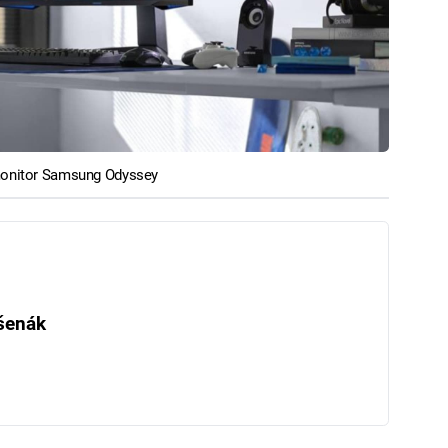
 monitor Samsung Odyssey
šenák