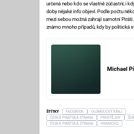
určená nebo kdo se vlastně zúčastní, i kd
doby nějaké info objeví. Podle počtu něko
mezi sebou možná zahrají samotní Piráti. T
známo mnoho případů, kdy by politická s
Michael P
ŠTÍTKY
FACEBOOK
OLOMOUCKÝ KRAJ
ČESKÁ PIRÁTSKÁ STRANA
PROSTĚJOV
ŠU
ČESKÁ PIRÁTSKÁ STRANA
HRANICKO