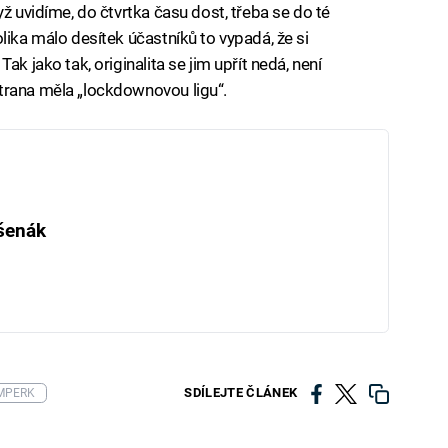
yž uvidíme, do čtvrtka času dost, třeba se do té
lika málo desítek účastníků to vypadá, že si
ak jako tak, originalita se jim upřít nedá, není
trana měla „lockdownovou ligu“.
šenák
SDÍLEJTE ČLÁNEK
MPERK