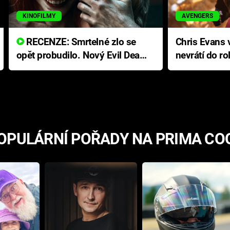
KINOFILMY
AVENGERS
RECENZE: Smrtelné zlo se
Chris Evans v
opět probudilo. Nový Evil Dead
nevrátí do ro
přichází s neodolatelnou
Ameriky
hororovou nabídkou
OPULÁRNÍ POŘADY NA PRIMA CO