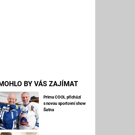
MOHLO BY VÁS ZAJÍMAT
Prima COOL přichází
s novou sportovní show
Šatna