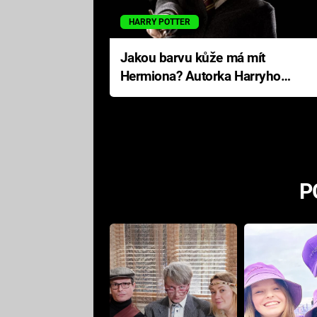
HARRY POTTER
Jakou barvu kůže má mít
Hermiona? Autorka Harryho
Pottera přišla s ráznou
odpovědí
P