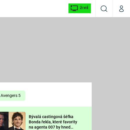
ŽIVĚ
Vyhledávání
Můj p
Prima+
É
CNN Prima NEWS
E
Prima FRESH
ŠÍ
Prima LIVING
E
Prima Ženy
Avengers 5
Prima LAJK
Bývalá castingová šéfka
OOL
Bonda řekla, které favority
Sledujte nás
na agenta 007 by hned