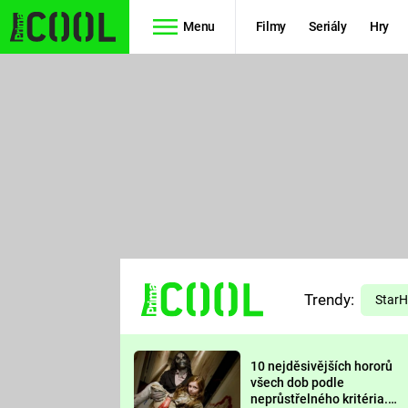
Menu
Filmy
Seriály
Hry
Seriály
Filmy
SIMPSONOVI
STAR WARS
HVĚZDNÁ
AVENGERS
BRÁNA
RYCHLE A
TEORIE
ZBĚSILE 10
Trendy:
VELKÉHO
Star
PREDÁTOR
TŘESKU
10 nejděsivějších hororů
FUTURAMA
všech dob podle
neprůstřelného kritéria.