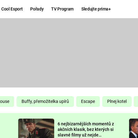
Cool Esport
Pořady
TV Program
Sledujte prima+
Hry
Zábava
MAFIA
ZÁBAVN
GALERI
GTA 6
NEJLEP
KINGDOM
KOMEDI
COME:
DELIVERANCE
CHUCK
House
Buffy, přemožitelka upírů
Escape
Plnej kotel
NORRIS
ESPORT
6 nejbizarnějších momentů z
DEADP
akčních klasik, bez kterých si
slavné filmy už nejde