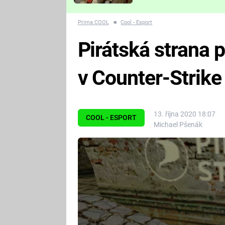
Které děsivé pecky vám
nejvíc zvednou tep?
Prima COOL
■
Cool - Esport
Pirátská strana 
v Counter-Strike
13. října 2020 18:07
COOL - ESPORT
Michael Pšenák