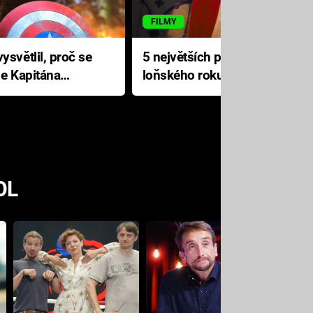
FILMY
ysvětlil, proč se
5 největších propadáků
le Kapitána
loňského roku: Disney na
jediné katastrofě prodělal 200
milionů dolarů
OL