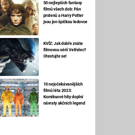
50 nejlepších fantasy
filmů všech dob: Pán
prstenů a Harry Potter
jsou jen špičkou ledovce
KVÍZ: Jak dobře znáte
filmovou sérii Vetřelec?
Otestujte se!
10 nejočekávanějších
filmů léta 2023:
Komiksové hity doplní
návraty akčních legend