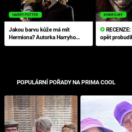
HARRY POTTER
KINOFILMY
Jakou barvu kůže má mít
RECENZE: Smrtelné zlo se
Hermiona? Autorka Harryho
opět probudi
Pottera přišla s ráznou
přichází s n
odpovědí
hororovou n
POPULÁRNÍ POŘADY NA PRIMA COOL