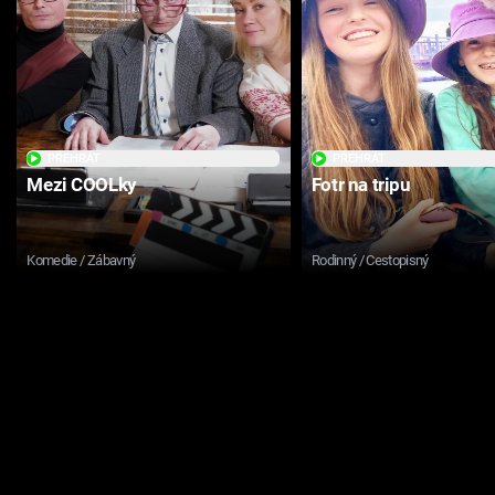
PŘEHRÁT
PŘEHRÁT
Mezi COOLky
Fotr na tripu
Komedie / Zábavný
Rodinný / Cestopisný