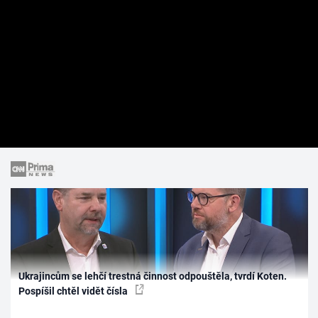
Ukrajincům se lehčí trestná činnost odpouštěla, tvrdí Koten.
Pospíšil chtěl vidět čísla