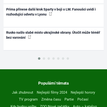
Prima přinese další krok Sparty v boji o LM. Fanoušci uvidí i
rozhodující odvetu v Lyonu
Rusko našlo slabé místo ukrajinské obrany. Útočit může téměř
bez varování
Populární témata
Jak zhubnout
Nejlepší filmy 2024
Nejlepší horory
TV program
Změna času
Partie
Počasí
Kdy budou volby
ZOO Nové začátky
Auto – katalog