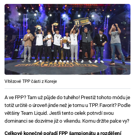
Vítězové TPP části z Koreje
A ve FPP? Tam už půjde do tuhého! Prestiž tohoto módu je
totiž určitě o úroveň jinde než je tomu u TPP. Favorit? Podle
většiny Team Liquid. Jestli tento celek potrvdí svou
dominanci se dozvíme již o víkendu. Komu držíte palce vy?
Celkové konečné pořadí FPP šampionátu a rozdělení