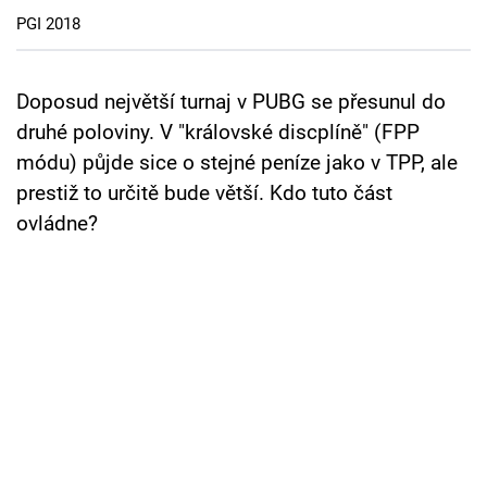
Cool Esport
PGI 2018
Pořady
Doposud největší turnaj v PUBG se přesunul do
TV Program
druhé poloviny. V "královské discplíně" (FPP
módu) půjde sice o stejné peníze jako v TPP, ale
Sledujte prima+
prestiž to určitě bude větší. Kdo tuto část
ovládne?
Přihlášení
Sledujte nás