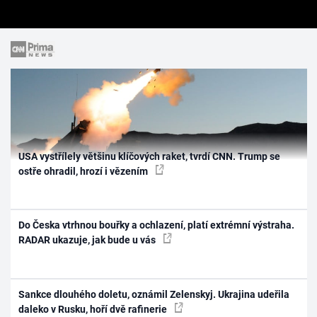
USA vystřílely většinu klíčových raket, tvrdí CNN. Trump se
ostře ohradil, hrozí i vězením
Do Česka vtrhnou bouřky a ochlazení, platí extrémní výstraha.
RADAR ukazuje, jak bude u vás
Sankce dlouhého doletu, oznámil Zelenskyj. Ukrajina udeřila
daleko v Rusku, hoří dvě rafinerie