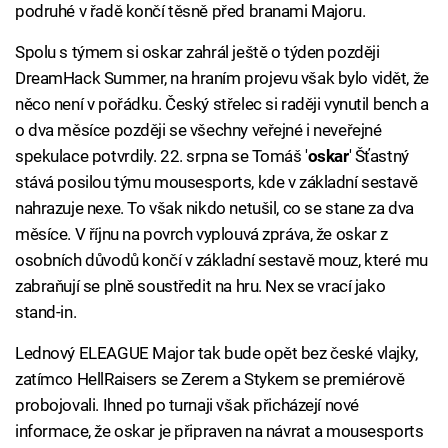
podruhé v řadě končí těsně před branami Majoru.
Spolu s týmem si oskar zahrál ještě o týden později
DreamHack Summer, na hraním projevu však bylo vidět, že
něco není v pořádku. Český střelec si raději vynutil bench a
o dva měsíce později se všechny veřejné i neveřejné
spekulace potvrdily. 22. srpna se Tomáš '
oskar
' Šťastný
stává posilou týmu mousesports, kde v základní sestavě
nahrazuje nexe. To však nikdo netušil, co se stane za dva
měsíce. V říjnu na povrch vyplouvá zpráva, že oskar z
osobních důvodů končí v základní sestavě mouz, které mu
zabraňují se plně soustředit na hru. Nex se vrací jako
stand-in.
Lednový ELEAGUE Major tak bude opět bez české vlajky,
zatímco HellRaisers se Zerem a Stykem se premiérově
probojovali. Ihned po turnaji však přicházejí nové
informace, že oskar je připraven na návrat a mousesports