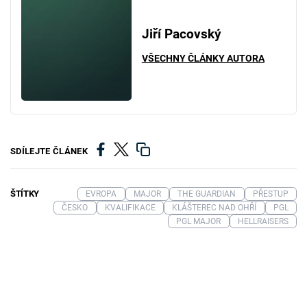
Jiří Pacovský
VŠECHNY ČLÁNKY AUTORA
SDÍLEJTE ČLÁNEK
ŠTÍTKY
EVROPA
MAJOR
THE GUARDIAN
PŘESTUP
ČESKO
KVALIFIKACE
KLÁŠTEREC NAD OHŘÍ
PGL
PGL MAJOR
HELLRAISERS