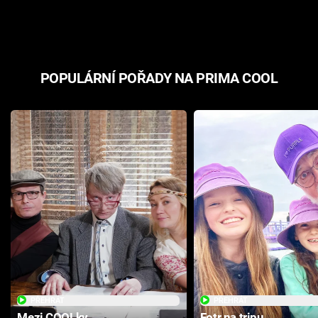
odpovědí
hororovou n
POPULÁRNÍ POŘADY NA PRIMA COOL
PŘEHRÁT
PŘEHRÁT
Mezi COOLky
Fotr na tripu