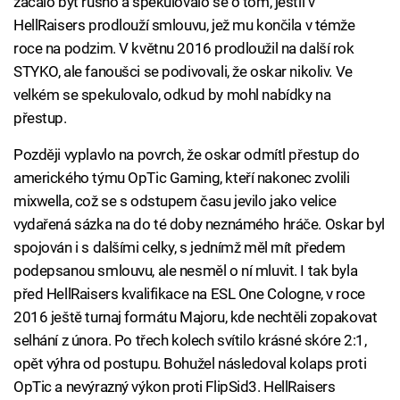
začalo být rušno a spekulovalo se o tom, jestli v
HellRaisers prodlouží smlouvu, jež mu končila v témže
roce na podzim. V květnu 2016 prodloužil na další rok
STYKO, ale fanoušci se podivovali, že oskar nikoliv. Ve
velkém se spekulovalo, odkud by mohl nabídky na
přestup.
Později vyplavlo na povrch, že oskar odmítl přestup do
amerického týmu OpTic Gaming, kteří nakonec zvolili
mixwella, což se s odstupem času jevilo jako velice
vydařená sázka na do té doby neznámého hráče. Oskar byl
spojován i s dalšími celky, s jednímž měl mít předem
podepsanou smlouvu, ale nesměl o ní mluvit. I tak byla
před HellRaisers kvalifikace na ESL One Cologne, v roce
2016 ještě turnaj formátu Majoru, kde nechtěli zopakovat
selhání z února. Po třech kolech svítilo krásné skóre 2:1,
opět výhra od postupu. Bohužel následoval kolaps proti
OpTic a nevýrazný výkon proti FlipSid3. HellRaisers