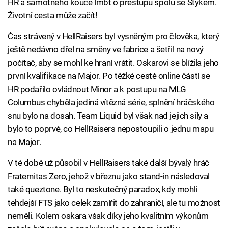
HR a samotného kouče lmbt o přestupu spolu se Stykem.
Životní cesta může začít!
Čas strávený v HellRaisers byl vysněným pro člověka, který
ještě nedávno dřel na směny ve fabrice a šetřil na nový
počítač, aby se mohl ke hraní vrátit. Oskarovi se blížila jeho
první kvalifikace na Major. Po těžké cestě online částí se
HR podařilo ovládnout Minor a k postupu na MLG
Columbus chyběla jediná vítězná série, splnění hráčského
snu bylo na dosah. Team Liquid byl však nad jejich síly a
bylo to poprvé, co HellRaisers nepostoupili o jednu mapu
na Major.
V té době už působil v HellRaisers také další bývalý hráč
Fraternitas Zero, jehož v březnu jako stand-in následoval
také queztone. Byl to neskutečný paradox, kdy mohli
tehdejší FTS jako celek zamířit do zahraničí, ale tu možnost
neměli. Kolem oskara však díky jeho kvalitním výkonům