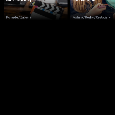
Komedie / Zábavný
Rodinný / Reality / Cestopisný