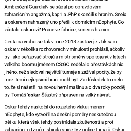
Ambiciózní GuardiaN se sápal po opravdovém
zahraničním angažmá, kap1 a .PhP skončili s hraním. Sneix
a oskarem nahrazený uno přešli k domácím nEophyte. Co
zůstalo oskarovi? Práce ve fabrice, konec s hraním.
Cesta na vrchol se tak v roce 2013 zastavuje. Jak sám
oskar v několika rozhovorech v minulosti prohlásil, ačkoliv
byl jako seřizovač strojů a mistr směny spokojený, v letech
velkého boomu jménem CS:GO nedělal o přestávkách nic
jiného, než sledoval největší turnaje a zažíval pocity, že by
mezi těmi nejlepšími hráči mohl být. Za důsledek to mělo
to, že si našetřil na novou herní mašinu a o dva roky později
byl Tomáš '
oskar
' Šťastný připraven na velký návrat.
Oskar tehdy naskočil do rozjetého vlaku jménem
nEophyte, kde vytvořil na dnešní poměry neskutečnou
pětku, která však tehdy postrádala zkušenosti a proti
zahraničním týmům sbírala spíše ty z online turnajů. Oskar,