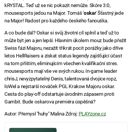
kRYSTAL. Teď už se nic pokazit nemůže. Skóre 3:0,
mousesports jedou na Major. Tomáš '
oskar
' Šťastný jede
na Major! Radost pro každého českého fanouška.
A co bude dál? Oskar si svůj životní cíl splnil a teď už to
může být jen a jen lepší. Hlavním úkolem mouz bude přežít
Swiss fázi Majoru, nezažít třikrát pocit porážky jako dříve
letos HellRaisers a získat status legendy zajišťující účast
na tom příštím, eliminujícím všechen kvalifikační stres.
mousesports mají vše ve svých rukou. In-game leader
chrisJ, nevyzpytatelný Denis, talentovaná dvojice ropz,
loWel a nejstarší nováček PGL Krakow Majoru oskar.
Cesta do play-off odstartuje úvodním zápasem proti
Gambit. Bude oskarova premiéra úspěšná?
Autor: Přemysl "huhy" Malina Zdroj:
PLAYzone.cz