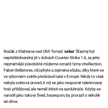
Rodák z Klášterce nad Ohří Tomáš '
oskar
' Šťastný byl
nepřehlédnutelný již v dobách Counter-Strike 1.6, za jeho
nejznámější působiště můžeme označit týmy inteRaction,
Faberi Bellatores, nEophyte a zejména eSubu, díky které se
ve výborném světle představil také v Evropě. Nikdy to však
nebyla světová úroveň, k níž se jako nesporně talentovaný
hráč přibližoval, ale neměl štěstí na spoluhráče. Kdyby se
narodil jako takový Švéd, bezesporu by prorazil o několik
let dříve.