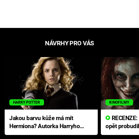
NÁVRHY PRO VÁS
HARRY POTTER
KINOFILMY
Jakou barvu kůže má mít
RECENZE: Smrtelné zlo se
Hermiona? Autorka Harryho
opět probudi
Pottera přišla s ráznou
přichází s n