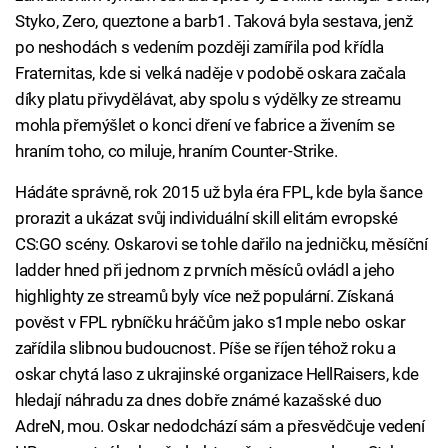
Styko, Zero, queztone a barb1. Taková byla sestava, jenž
po neshodách s vedením později zamířila pod křídla
Fraternitas, kde si velká naděje v podobě oskara začala
díky platu přivydělávat, aby spolu s výdělky ze streamu
mohla přemýšlet o konci dření ve fabrice a živením se
hraním toho, co miluje, hraním Counter-Strike.
Hádáte správně, rok 2015 už byla éra FPL, kde byla šance
prorazit a ukázat svůj individuální skill elitám evropské
CS:GO scény. Oskarovi se tohle dařilo na jedničku, měsíční
ladder hned při jednom z prvních měsíců ovládl a jeho
highlighty ze streamů byly více než populární. Získaná
pověst v FPL rybníčku hráčům jako s1mple nebo oskar
zařídila slibnou budoucnost. Píše se říjen téhož roku a
oskar chytá laso z ukrajinské organizace HellRaisers, kde
hledají náhradu za dnes dobře známé kazašské duo
AdreN, mou. Oskar nedodchází sám a přesvědčuje vedení