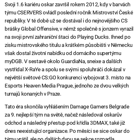
Svoji 1.6 kariéru oskar završil rokem 2012, kdy v barvách
týmu CSERVERS ovládl poslední ročník Mistrovství České
republiky. V té době už se dostával i do nejnovějšího CS
brášky Global Offensive, v němž společně s jonzem vyrazil
na svoji první zahraniční štaci do Playing Ducks. Ihned po
zisku mistrovského titulu a krátkém působišti v Německu
však dostal životní nabídku od domácího supertýmu
myDGB. V sestavě okolo GuardiaNa, sneixe a dalších
vystřídal X-RaYe a spolu se svými spoluhráči dokázal v
největší světové CS:GO konkurenci vybojovat 3. místo na
Esports Heaven Media Prague, jednoho ze dvou velkých
turnajů konaných v Praze.
Tato éra skončila vyhlášením Damage Gamers Belgrade
za 9. nejlepší tým na světě, načež následoval oskarův
odchod a následný přestup pod křídla 3DMAX, také již
dnes neexistující organizace. Po měsíci se sice oskar do
týmu vrátil, ale po dalších dvou se sekce rozpadla.