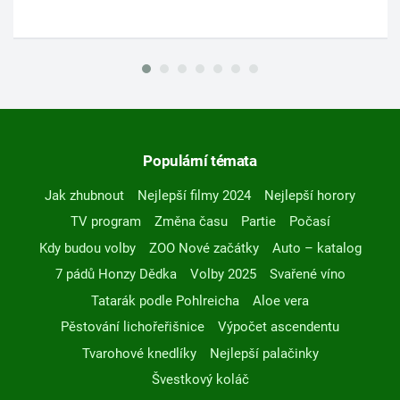
Populární témata
Jak zhubnout
Nejlepší filmy 2024
Nejlepší horory
TV program
Změna času
Partie
Počasí
Kdy budou volby
ZOO Nové začátky
Auto – katalog
7 pádů Honzy Dědka
Volby 2025
Svařené víno
Tatarák podle Pohlreicha
Aloe vera
Pěstování lichořeřišnice
Výpočet ascendentu
Tvarohové knedlíky
Nejlepší palačinky
Švestkový koláč