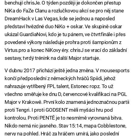
benchují chrisJe. O týden později je dokončen přestup
NiKa do FaZe Clanu a rozlučkovou akcí se pro něj stane
DreamHack v Las Vegas, kde se jednou a naposled
představí hvězdné duo NiKo + oskar. Ve skupině oskar
ukázal GuardiaNovi, kdo je tu pánem, ve čtvrtfinále i přes
povedené výkony následuje prohra proti šampionům z
Virtus.pro a konec NiKovy éry. chrisJ se vrací do základní
sestavy, tvrdý trénink na další Major startuje.
V dubnu 2017 přichází ještě jedna změna. V mousesports
končí předposlední z německých hráčů Spiidi, jehož
nahrazuje vytříbený FPL talent, Estonec ropz. To už
všechno směřuje ke dnu D, červencové kvalifikaci na PGL
Major v Krakowě. První kolo znamená jednoznačnou partii
proti Tengri. I proti GODSENT měli myšáci hru pod
kontrolou. Proti PENTĚ je to nesmírně vyrovnaná bitva.
Nikdo nemá nic jasného. Stav 15:14, mapa Cobblestone,
nervy na pohled. Hráč za hráčem umírá, jako poslední