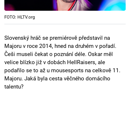
Cool Esport
FOTO: HLTV.org
Pořady
TV Program
Slovenský hráč se premiérově představil na
Majoru v roce 2014, hned na druhém v pořadí.
Sledujte prima+
Češi museli čekat o poznání déle. Oskar měl
velice blízko již v dobách HellRaisers, ale
Přihlášení
podařilo se to až u mousesports na celkově 11.
Majoru. Jaká byla cesta věčného domácího
talentu?
Sledujte nás