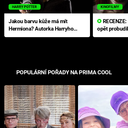
HARRY POTTER
KINOFILMY
Jakou barvu kůže má mít
RECENZE: Smrtelné zlo se
Hermiona? Autorka Harryho
opět probudi
Pottera přišla s ráznou
přichází s n
odpovědí
hororovou n
POPULÁRNÍ POŘADY NA PRIMA COOL