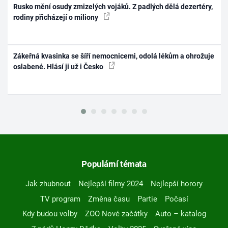
Rusko mění osudy zmizelých vojáků. Z padlých dělá dezertéry,
rodiny přicházejí o miliony
Zákeřná kvasinka se šíří nemocnicemi, odolá lékům a ohrožuje
oslabené. Hlásí ji už i Česko
Populární témata
Jak zhubnout
Nejlepší filmy 2024
Nejlepší horory
TV program
Změna času
Partie
Počasí
Kdy budou volby
ZOO Nové začátky
Auto – katalog