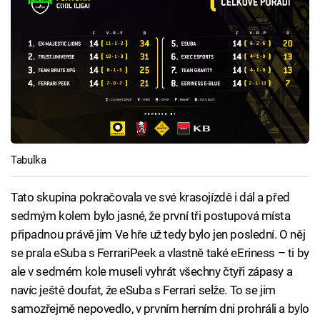
Tabulka
Tato skupina pokračovala ve své krasojízdě i dál a před
sedmým kolem bylo jasné, že první tři postupová místa
připadnou právě jim Ve hře už tedy bylo jen poslední. O něj
se prala eSuba s FerrariPeek a vlastně také eEriness – ti by
ale v sedmém kole museli vyhrát všechny čtyři zápasy a
navíc ještě doufat, že eSuba s Ferrari selže. To se jim
samozřejmě nepovedlo, v prvním herním dni prohráli a bylo