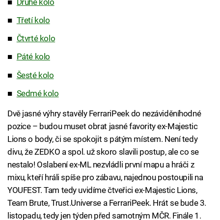
Druhé kolo
Třetí kolo
Čtvrté kolo
Páté kolo
Šesté kolo
Sedmé kolo
Dvě jasné výhry stavěly FerrariPeek do nezáviděníhodné
pozice – budou muset obrat jasné favority ex-Majestic
Lions o body, či se spokojit s pátým místem. Není tedy
divu, že ZEDKO a spol. už skoro slavili postup, ale co se
nestalo! Oslabení ex-ML nezvládli první mapu a hráči z
mixu, kteří hráli spíše pro zábavu, najednou postoupili na
YOUFEST. Tam tedy uvidíme čtveřici ex-Majestic Lions,
Team Brute, Trust.Universe a FerrariPeek. Hrát se bude 3.
listopadu, tedy jen týden před samotným MČR. Finále 1.