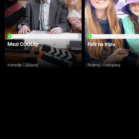
PŘEHRÁT
PŘEHRÁT
Mezi COOLky
Fotr na tripu
Komedie / Zábavný
Rodinný / Cestopisný