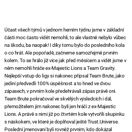
Účast všech týmů v jednom herním týdnu jsme v základní
části moc často vidět nemohli, to ale vlastně nebylo vůbec
na škodu, ba naopak! I díky tomu bylo do posledního kola
o co hrát. Ale popořadě, začneme samozřejmě prvním
kolem. To se hrálo již více jak před měsícem a vidět jsme v
něm nemohli hráče ex-Majestic Lions a Team Gravity.
Nejlepší vstup do ligy si nakonec připsal Team Brute, jako
jediní předvedli 100% úspěšnost a to hned ve dvou
zápasech, v prvním kole předehrávali zápas právě oni.
Team Brute pokračoval ve skvělých výsledcích i dál,
přemožitelem jim nakonec byli jen hráči z ex-Majestic
Lions. A právě s nimi již po čtvrtém kole vytvořili skupinku
s náskokem, ve které je doplňoval ještě Trust.Universe.
Poslední jmenovaní byli rovněž prvním, kdo dokázal