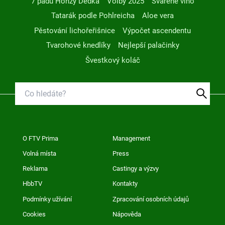
7 pádů Honzy Dědka
Volby 2025
Svařené víno
Tatarák podle Pohlreicha
Aloe vera
Pěstování lichořeřišnice
Výpočet ascendentu
Tvarohové knedlíky
Nejlepší palačinky
Švestkový koláč
O FTV Prima
Management
Volná místa
Press
Reklama
Castingy a výzvy
HbbTV
Kontakty
Podmínky užívání
Zpracování osobních údajů
Cookies
Nápověda