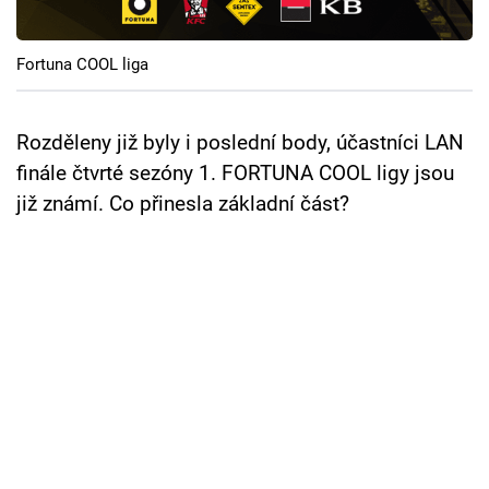
Cool Esport
Fortuna COOL liga
Pořady
TV Program
Rozděleny již byly i poslední body, účastníci LAN
finále čtvrté sezóny 1. FORTUNA COOL ligy jsou
Sledujte prima+
již známí. Co přinesla základní část?
Přihlášení
Sledujte nás