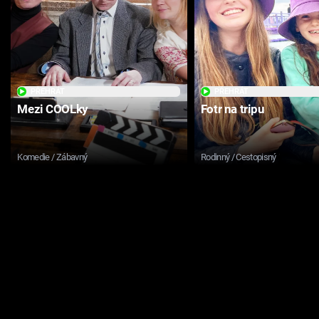
PŘEHRÁT
PŘEHRÁT
Mezi COOLky
Fotr na tripu
Komedie / Zábavný
Rodinný / Cestopisný