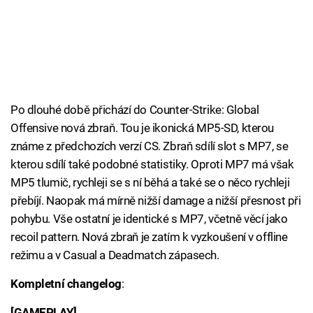
Po dlouhé době přichází do Counter-Strike: Global
Offensive nová zbraň. Tou je ikonická MP5-SD, kterou
známe z předchozích verzí CS. Zbraň sdílí slot s MP7, se
kterou sdílí také podobné statistiky. Oproti MP7 má však
MP5 tlumič, rychleji se s ní běhá a také se o něco rychleji
přebíjí. Naopak má mírně nižší damage a nižší přesnost při
pohybu. Vše ostatní je identické s MP7, včetně věcí jako
recoil pattern. Nová zbraň je zatím k vyzkoušení v offline
režimu a v Casual a Deadmatch zápasech.
Kompletní changelog
:
[GAMEPLAY]