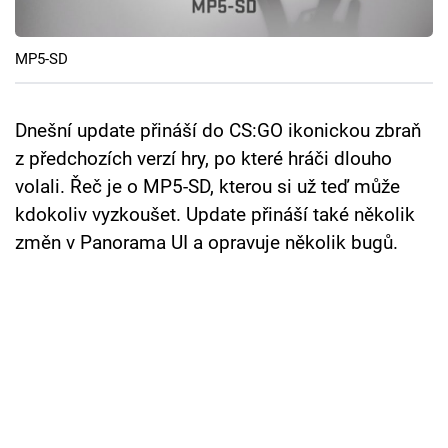
Cool Esport
MP5-SD
Pořady
TV Program
Dnešní update přináší do CS:GO ikonickou zbraň
z předchozích verzí hry, po které hráči dlouho
Sledujte prima+
volali. Řeč je o MP5-SD, kterou si už teď může
kdokoliv vyzkoušet. Update přináší také několik
Přihlášení
změn v Panorama UI a opravuje několik bugů.
Sledujte nás