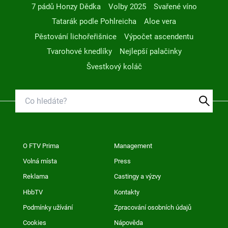
7 pádů Honzy Dědka
Volby 2025
Svařené víno
Tatarák podle Pohlreicha
Aloe vera
Pěstování lichořeřišnice
Výpočet ascendentu
Tvarohové knedlíky
Nejlepší palačinky
Švestkový koláč
O FTV Prima
Management
Volná místa
Press
Reklama
Castingy a výzvy
HbbTV
Kontakty
Podmínky užívání
Zpracování osobních údajů
Cookies
Nápověda