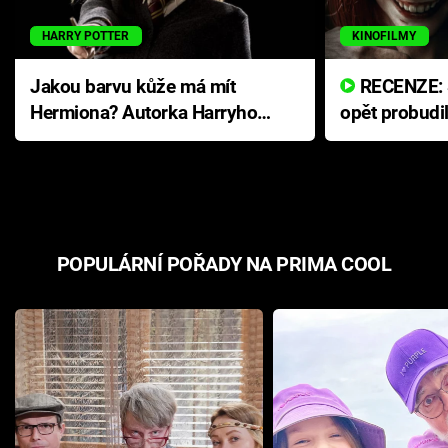
HARRY POTTER
KINOFILMY
Jakou barvu kůže má mít
RECENZE: Smrtelné zlo se
Hermiona? Autorka Harryho
opět probudi
Pottera přišla s ráznou
přichází s n
odpovědí
hororovou n
POPULÁRNÍ POŘADY NA PRIMA COOL