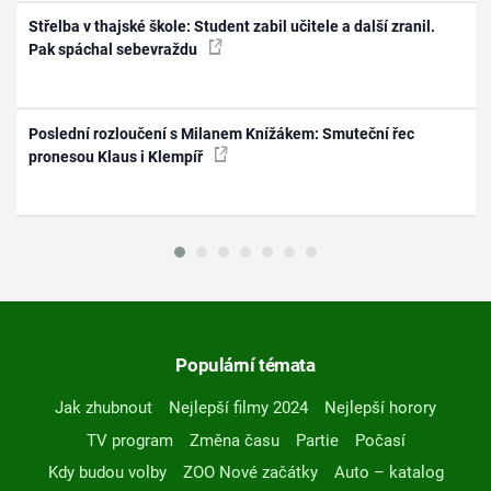
Střelba v thajské škole: Student zabil učitele a další zranil.
Pak spáchal sebevraždu
Poslední rozloučení s Milanem Knížákem: Smuteční řec
pronesou Klaus i Klempíř
Populární témata
Jak zhubnout
Nejlepší filmy 2024
Nejlepší horory
TV program
Změna času
Partie
Počasí
Kdy budou volby
ZOO Nové začátky
Auto – katalog