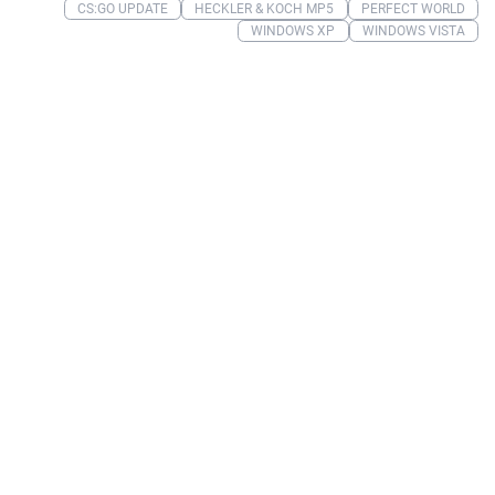
CS:GO UPDATE
HECKLER & KOCH MP5
PERFECT WORLD
WINDOWS XP
WINDOWS VISTA