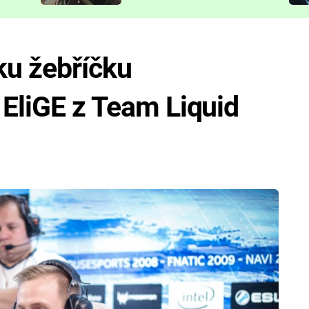
představit
ku žebříčku
 EliGE z Team Liquid