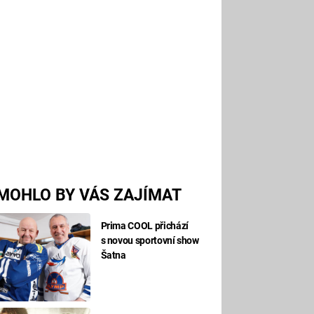
MOHLO BY VÁS ZAJÍMAT
Prima COOL přichází
s novou sportovní show
Šatna