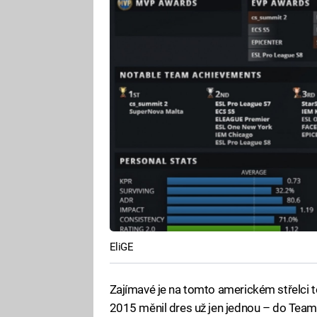
EliGE
Zajímavé je na tomto americkém střelci t
2015 měnil dres už jen jednou – do Team L