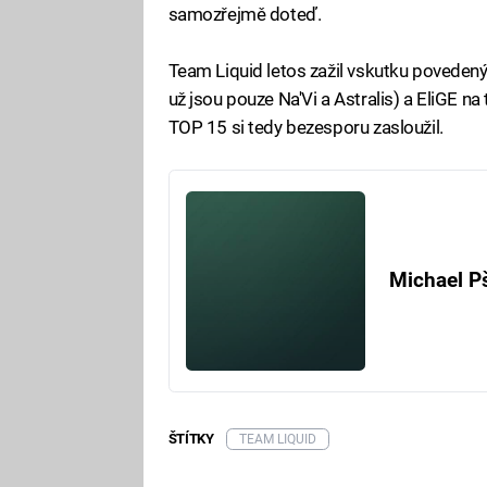
samozřejmě doteď.
Team Liquid letos zažil vskutku povedený 
už jsou pouze Na'Vi a Astralis) a EliGE n
TOP 15 si tedy bezesporu zasloužil.
Michael P
ŠTÍTKY
TEAM LIQUID