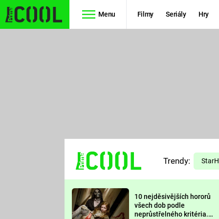
Menu
Filmy
Seriály
Hry
Seriály
Filmy
SIMPSONOVI
STAR WARS
HVĚZDNÁ
AVENGERS
BRÁNA
RYCHLE A
TEORIE
ZBĚSILE 10
Trendy:
VELKÉHO
Star
PREDÁTOR
TŘESKU
10 nejděsivějších hororů
FUTURAMA
všech dob podle
neprůstřelného kritéria.