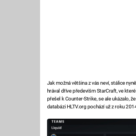
Jak možná většina z vás neví, stálice nyn
hrával dříve předevíšm StarCraft, ve kter
přešel k Counter-Strike, se ale ukázalo,
databázi HLTV.org pochází už z roku 201