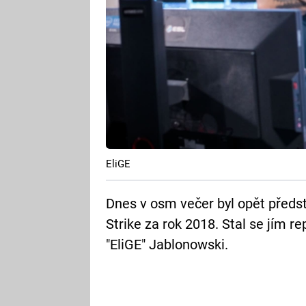
EliGE
Dnes v osm večer byl opět předs
Strike za rok 2018. Stal se jím 
"EliGE" Jablonowski.