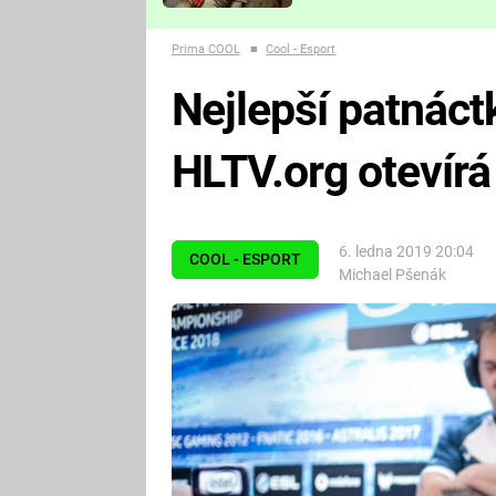
Které děsivé pecky vám
nejvíc zvednou tep?
Prima COOL
■
Cool - Esport
Nejlepší patnáct
HLTV.org otevírá
6. ledna 2019 20:04
COOL - ESPORT
Michael Pšenák