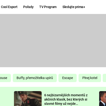
Cool Esport
Pořady
TV Program
Sledujte prima+
Hry
Zábava
MAFIA
ZÁBAVN
GALERI
GTA 6
NEJLEP
KINGDOM
KOMEDI
COME:
DELIVERANCE
CHUCK
House
Buffy, přemožitelka upírů
Escape
Plnej kotel
NORRIS
ESPORT
6 nejbizarnějších momentů z
DEADP
akčních klasik, bez kterých si
slavné filmy už nejde