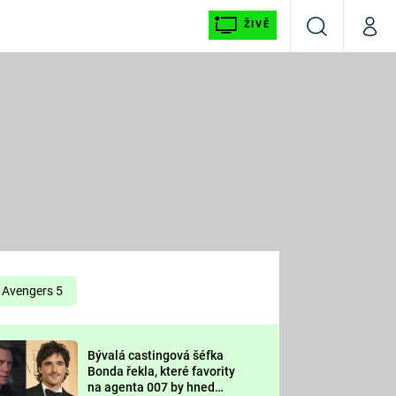
ŽIVĚ
Vyhledávání
Můj p
Prima+
É
CNN Prima NEWS
E
Prima FRESH
ŠÍ
Prima LIVING
E
Prima Ženy
Avengers 5
Prima LAJK
Bývalá castingová šéfka
OOL
Bonda řekla, které favority
Sledujte nás
na agenta 007 by hned