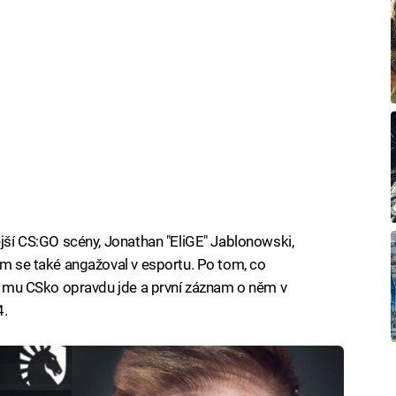
ější CS:GO scény, Jonathan "EliGE" Jablonowski,
ém se také angažoval v esportu. Po tom, co
 že mu CSko opravdu jde a první záznam o něm v
4.