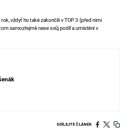
rok, vždyť ho také zakončili v TOP 3 (před nimi
a tom samozřejmě nese svůj podíl a umístění v
šenák
SDÍLEJTE ČLÁNEK