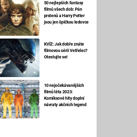
50 nejlepších fantasy
filmů všech dob: Pán
prstenů a Harry Potter
jsou jen špičkou ledovce
KVÍZ: Jak dobře znáte
filmovou sérii Vetřelec?
Otestujte se!
10 nejočekávanějších
filmů léta 2023:
Komiksové hity doplní
návraty akčních legend