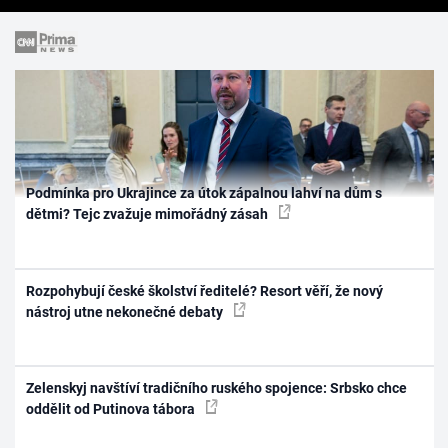
Podmínka pro Ukrajince za útok zápalnou lahví na dům s
dětmi? Tejc zvažuje mimořádný zásah
Rozpohybují české školství ředitelé? Resort věří, že nový
nástroj utne nekonečné debaty
Zelenskyj navštíví tradičního ruského spojence: Srbsko chce
oddělit od Putinova tábora