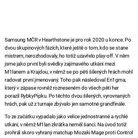
Samsung MČR v Hearthstone je pro rok 2020 u konce. Po
dvou skupinových fázích, které ještě o tom, kdo se stane
mistrem, nerozhodovaly, ho totiž uzavřelo play-off. V něm
jsme jako první byli svědky zajímavého utkání mezi
M1lanem a Krajdou, v němž se po pěti šílených hrách mohl
radovat první jmenovaný. Toho pak následoval En1gma,
který v zápase rovněž rozneseném do všech pěti her
porazil RybkyPipku. Po těchto dvou šílených, vyrovnaných
hrách, pak už z turnaje zbývalo jen samotné grandfinále.
To ze začátku vypadalo jako velice jednostranné a rychlé
utkání, v němž M1lan zkrátka neměl šanci. Na úvod totiž
prohrál skoro vyhraný matchup Mozaki Mage proti Control