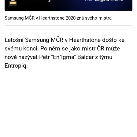
Cool Esport
Samsung MČR v Hearthstone 2020 zná svého mistra
Pořady
TV Program
Letošní Samsung MČR v Hearthstone došlo ke
svému konci. Po něm se jako mistr ČR může
Sledujte prima+
nově nazývat Petr "En1gma" Balcar z týmu
Entropiq.
Přihlášení
Sledujte nás