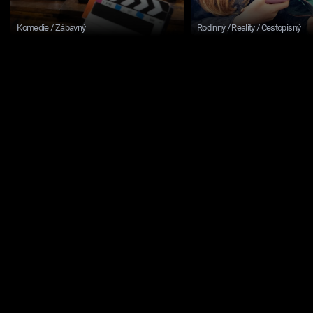
Komedie / Zábavný
Rodinný / Reality / Cestopisný