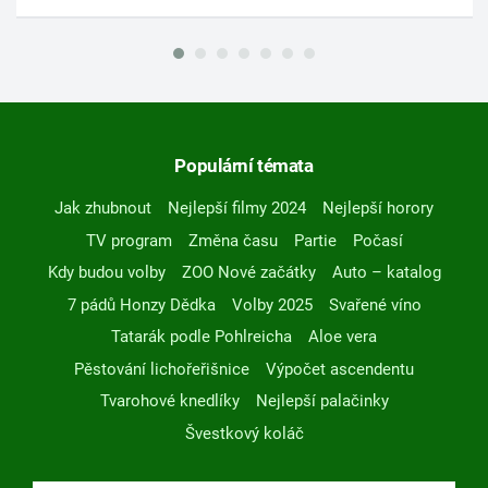
Populární témata
Jak zhubnout
Nejlepší filmy 2024
Nejlepší horory
TV program
Změna času
Partie
Počasí
Kdy budou volby
ZOO Nové začátky
Auto – katalog
7 pádů Honzy Dědka
Volby 2025
Svařené víno
Tatarák podle Pohlreicha
Aloe vera
Pěstování lichořeřišnice
Výpočet ascendentu
Tvarohové knedlíky
Nejlepší palačinky
Švestkový koláč