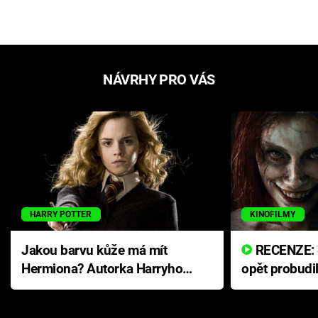
NÁVRHY PRO VÁS
HARRY POTTER
KINOFILMY
Jakou barvu kůže má mít
RECENZE: Smrtelné zlo se
Hermiona? Autorka Harryho
opět probudi
Pottera přišla s ráznou
přichází s n
odpovědí
hororovou n