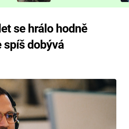
představit
et se hrálo hodně
e spíš dobývá