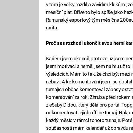
v tom je velký rozdíl a závidím klukům , že
měsíční plat. Dříve to bylo spíše jako hezk
Rumunský esportový tým měsíčne 200euro z
rarita.
Proč ses rozhodl ukončit svou herní kar
Kariéru jsem ukončil, protože už jsem n
jsem motivaci a neměl jsem na hru už tol
výsledcích. Mám to tak, že chci být mezi
nebaví. A ke komentování jsem se dostal j
turnajích občas komentoval zápasy ostatn
komentování za rok. Zhruba před rokem 
z eSuby Didou, který dělá pro portál Topg
odkomentovat jejich offline turnaj. Nakone
každý měsíc v rámci tohoto turnaje. Poté s
současnosti mám kalendář už opravdu na