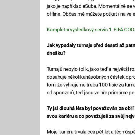
jako je například eSuba. Momentálně se vě
offline. Občas mě můžete potkat i na ve
Kompletní výsledkový servis 1. FIFA COOL
Jak vypadaly turnaje před deseti až patná
dnešku?
Turnajů nebylo tolik, jako teď a největší r
dosahuje několikanásobných částek oprot
tom, že vyhrajeme třeba 100 tisíc za turn
od sponzorů, teď jsou ve hře primárně pe
Ty jsi dlouhá léta byl považován za obř
svou kariéru a co považuješ za svůj nej
Moje kariéra trvala cca pět let a těch ú