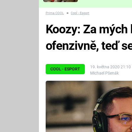
Které děsivé pecky vám
nejvíc zvednou tep?
Prima COOL
■
Cool - Esport
Koozy: Za mých l
ofenzivně, teď s
19. května 2020 21:10
COOL - ESPORT
Michael Pšenák