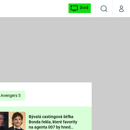
ŽIVĚ
Vyhledávání
Můj p
Prima+
É
CNN Prima NEWS
E
Prima FRESH
ŠÍ
Prima LIVING
E
Prima Ženy
Avengers 5
Prima LAJK
Bývalá castingová šéfka
OOL
Bonda řekla, které favority
Sledujte nás
na agenta 007 by hned