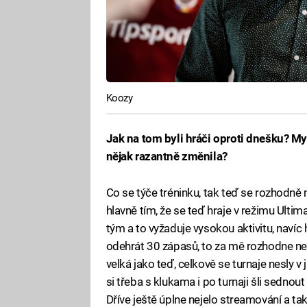
Koozy
Jak na tom byli hráči oproti dnešku? Mys
nějak razantně změnila?
Co se týče tréninku, tak teď se rozhodně 
hlavně tím, že se teď hraje v režimu Ulti
tým a to vyžaduje vysokou aktivitu, navíc
odehrát 30 zápasů, to za mě rozhodne neby
velká jako teď, celkově se turnaje nesly 
si třeba s klukama i po turnaji šli sednou
Dříve ještě úplne nejelo streamování a tak