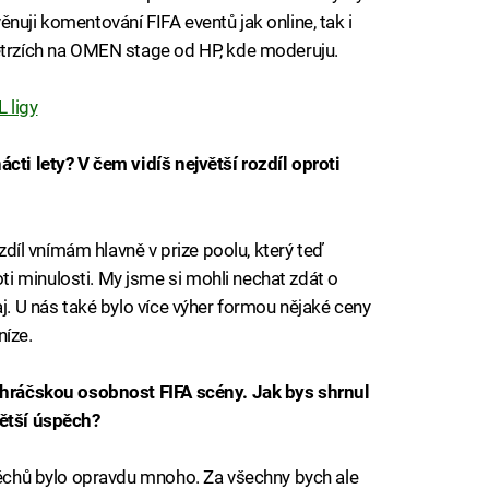
nuji komentování FIFA eventů jak online, tak i
letrzích na OMEN stage od HP, kde moderuju.
 ligy
cti lety? V čem vidíš největší rozdíl oproti
ozdíl vnímám hlavně v prize poolu, který teď
i minulosti. My jsme si mohli nechat zdát o
aj. U nás také bylo více výher formou nějaké ceny
níze.
í hráčskou osobnost FIFA scény. Jak bys shrnul
větší úspěch?
spěchů bylo opravdu mnoho. Za všechny bych ale