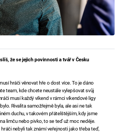
líš, že se jejich povinnosti a tvář v Česku
musí hráči věnovat hře o dost více. To je dáno
mate team, kde chcete neustále vylepšovat svůj
 hráči musí každý víkend v rámci víkendové ligy
lo. Rivalita samožřejmě byla, ale asi ne tak
v jiném duchu, v takovém přátelštějším, kdy jsme
t na limču nebo pivko, to se teď už moc neděje.
 hráči nebyli tak známí veřejnosti jako třeba teď,