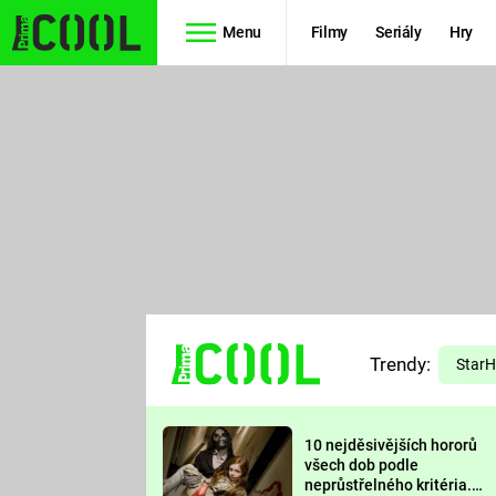
Menu
Filmy
Seriály
Hry
Seriály
Filmy
SIMPSONOVI
STAR WARS
HVĚZDNÁ
AVENGERS
BRÁNA
RYCHLE A
TEORIE
ZBĚSILE 10
Trendy:
VELKÉHO
Star
PREDÁTOR
TŘESKU
10 nejděsivějších hororů
FUTURAMA
všech dob podle
neprůstřelného kritéria.