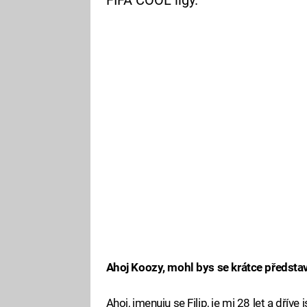
FIFA COOL ligy.
Ahoj Koozy, mohl bys se krátce představ
Ahoj, jmenuju se Filip, je mi 28 let a dřív