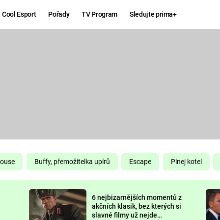
Cool Esport
Pořady
TV Program
Sledujte prima+
Hry
Zábava
MAFIA
ZÁBAVN
GALERI
GTA 6
NEJLEP
KINGDOM
KOMEDI
COME:
DELIVERANCE
CHUCK
House
Buffy, přemožitelka upírů
Escape
Plnej kotel
NORRIS
ESPORT
6 nejbizarnějších momentů z
DEADP
akčních klasik, bez kterých si
slavné filmy už nejde