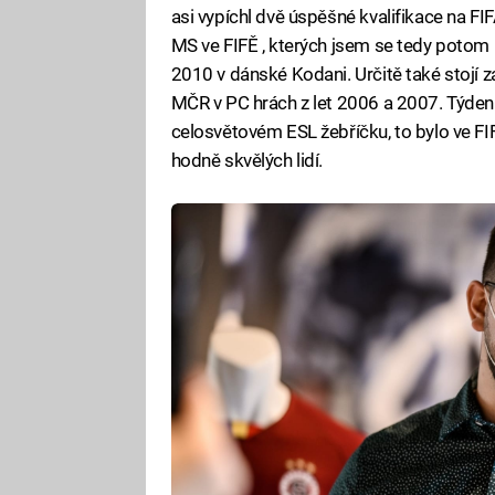
asi vypíchl dvě úspěšné kvalifikace na F
MS ve FIFĚ , kterých jsem se tedy potom 
2010 v dánské Kodani. Určitě také stojí za
MČR v PC hrách z let 2006 a 2007. Týden 
celosvětovém ESL žebříčku, to bylo ve FI
hodně skvělých lidí.