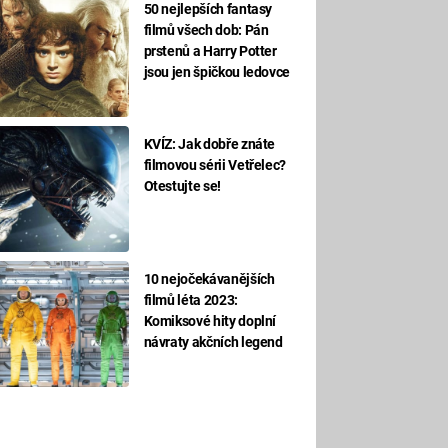
50 nejlepších fantasy
filmů všech dob: Pán
prstenů a Harry Potter
jsou jen špičkou ledovce
KVÍZ: Jak dobře znáte
filmovou sérii Vetřelec?
Otestujte se!
10 nejočekávanějších
filmů léta 2023:
Komiksové hity doplní
návraty akčních legend