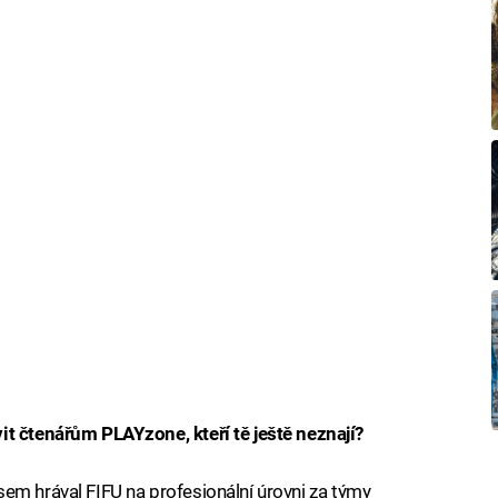
it čtenářům PLAYzone, kteří tě ještě neznají?
e jsem hrával FIFU na profesionální úrovni za týmy