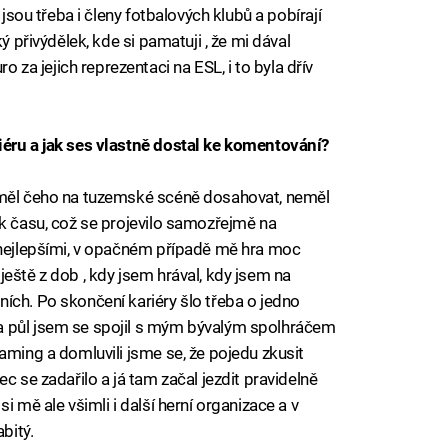
 jsou třeba i členy fotbalových klubů a pobírají
ý přivýdělek, kde si pamatuji , že mi dával
a jejich reprezentaci na ESL, i to byla dřív
iéru a jak ses vlastně dostal ke komentování?
eměl čeho na tuzemské scéně dosahovat, neměl
ik času, což se projevilo samozřejmě na
 nejlepšími, v opačném případě mě hra moc
eště z dob , kdy jsem hrával, kdy jsem na
ích. Po skončení kariéry šlo třeba o jedno
a půl jsem se spojil s mým bývalým spolhráčem
aming a domluvili jsme se, že pojedu zkusit
c se zadařilo a já tam začal jezdit pravidelně
i mě ale všimli i další herní organizace a v
bitý.