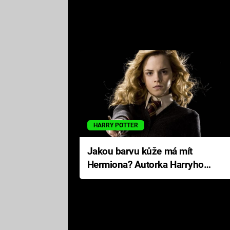
HARRY POTTER
Jakou barvu kůže má mít
Hermiona? Autorka Harryho
Pottera přišla s ráznou
odpovědí