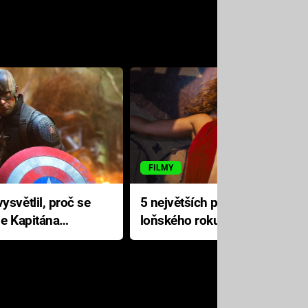
FILMY
ysvětlil, proč se
5 největších propadáků
le Kapitána
loňského roku: Disney na
jediné katastrofě prodělal 200
milionů dolarů