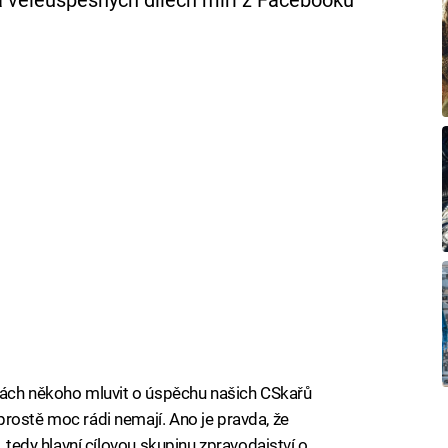
 veleúspěšných dílech míří z Facebooku
ávách někoho mluvit o úspěchu našich CSkařů
rostě moc rádi nemají. Ano je pravda, že
, tedy hlavní cílovou skupinu zpravodajství o