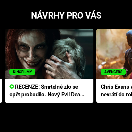
NÁVRHY PRO VÁS
KINOFILMY
AVENGERS
RECENZE: Smrtelné zlo se
Chris Evans v
opět probudilo. Nový Evil Dead
nevrátí do ro
přichází s neodolatelnou
Ameriky
hororovou nabídkou