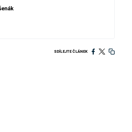
šenák
SDÍLEJTE ČLÁNEK