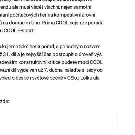
rendu ale musí vědět všichni, nejen samotní
 hraní počítačových her na kompetitivní úrovni
nálů na domácím trhu. Prima COOL nejen že pořádá
ku COOL E-sport!
dukujeme také herní pořad, s příhodným názvem
 31. díl a je nejvyšší čas postoupit o úroveň výš.
edevším konstruktivní kritice budete moci COOL
evizní díl vyjde ven už 7. dubna, nalaďte si tedy od
hled o české i světové scéně v CSku, Lolku ale i
zde: