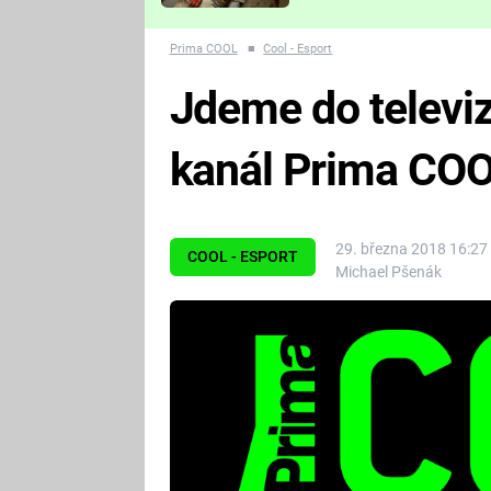
Které děsivé pecky vám
nejvíc zvednou tep?
Prima COOL
■
Cool - Esport
Jdeme do televiz
kanál Prima COO
29. března 2018 16:27
COOL - ESPORT
Michael Pšenák