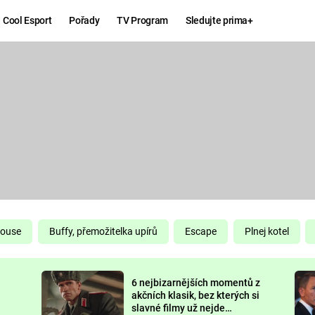
Cool Esport
Pořady
TV Program
Sledujte prima+
Hry
Zábava
MAFIA
ZÁBAVN
GALERI
GTA 6
NEJLEP
KINGDOM
KOMEDI
COME:
DELIVERANCE
CHUCK
House
Buffy, přemožitelka upírů
Escape
Plnej kotel
NORRIS
ESPORT
6 nejbizarnějších momentů z
DEADP
akčních klasik, bez kterých si
slavné filmy už nejde