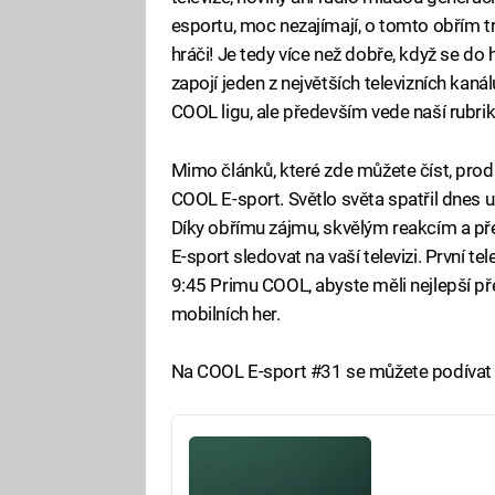
esportu, moc nezajímají, o tomto obřím t
hráči! Je tedy více než dobře, když se do
zapojí jeden z největších televizních ka
COOL ligu, ale především vede naší rubri
Mimo článků, které zde můžete číst, pro
COOL E-sport. Světlo světa spatřil dnes už
Díky obřímu zájmu, skvělým reakcím a př
E-sport sledovat na vaší televizi. První tel
9:45 Primu COOL, abyste měli nejlepší pře
mobilních her.
Na COOL E-sport #31 se můžete podívat 