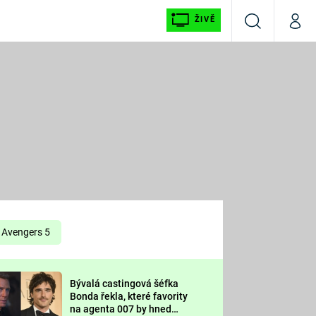
ŽIVĚ
Vyhledávání
Můj p
Prima+
É
CNN Prima NEWS
E
Prima FRESH
ŠÍ
Prima LIVING
E
Prima Ženy
Avengers 5
Prima LAJK
Bývalá castingová šéfka
OOL
Bonda řekla, které favority
Sledujte nás
na agenta 007 by hned