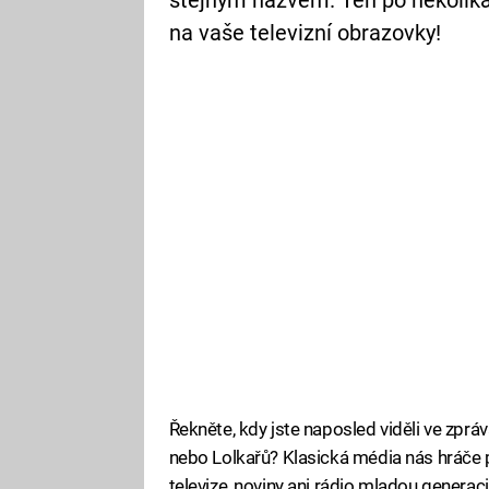
stejným názvem. Ten po několika
na vaše televizní obrazovky!
Řekněte, kdy jste naposled viděli ve zpr
nebo Lolkařů? Klasická média nás hráče p
televize, noviny ani rádio mladou generaci