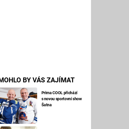
MOHLO BY VÁS ZAJÍMAT
Prima COOL přichází
s novou sportovní show
Šatna