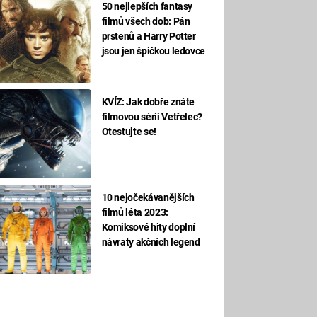
50 nejlepších fantasy
filmů všech dob: Pán
prstenů a Harry Potter
jsou jen špičkou ledovce
KVÍZ: Jak dobře znáte
filmovou sérii Vetřelec?
Otestujte se!
10 nejočekávanějších
filmů léta 2023:
Komiksové hity doplní
návraty akčních legend