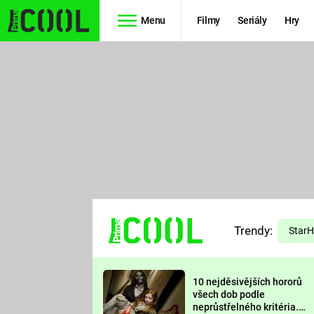
Menu
Filmy
Seriály
Hry
Seriály
Filmy
SIMPSONOVI
STAR WARS
HVĚZDNÁ
AVENGERS
BRÁNA
RYCHLE A
TEORIE
ZBĚSILE 10
Trendy:
VELKÉHO
Star
PREDÁTOR
TŘESKU
10 nejděsivějších hororů
FUTURAMA
všech dob podle
neprůstřelného kritéria.