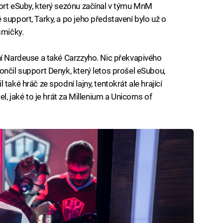
ort eSuby, který sezónu začínal v týmu MnM
support, Tarky, a po jeho představení bylo už o
smičky.
ní Nardeuse a také Carzzyho. Nic překvapivého
ončil support Denyk, který letos prošel eSubou,
také hráč ze spodní lajny, tentokrát ale hrající
l, jaké to je hrát za Millenium a Unicorns of