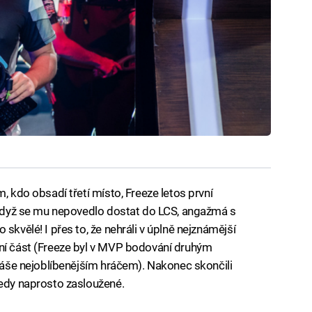
, kdo obsadí třetí místo, Freeze letos první
i když se mu nepovedlo dostat do LCS, angažmá s
skvělé! I přes to, že nehráli v úplně nejznámější
dní část (Freeze byl v MVP bodování druhým
hláše nejoblíbenějším hráčem). Nakonec skončili
tedy naprosto zasloužené.