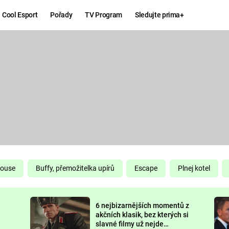
Cool Esport
Pořady
TV Program
Sledujte prima+
Hry
Zábava
MAFIA
ZÁBAVN
GALERI
GTA 6
NEJLEP
KINGDOM
KOMEDI
COME:
DELIVERANCE
CHUCK
House
Buffy, přemožitelka upírů
Escape
Plnej kotel
NORRIS
ESPORT
6 nejbizarnějších momentů z
DEADP
akčních klasik, bez kterých si
slavné filmy už nejde