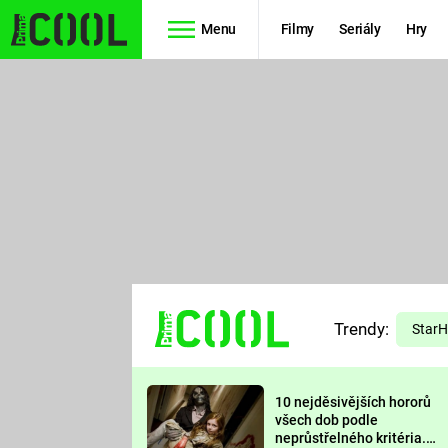
Menu
Filmy
Seriály
Hry
Seriály
Filmy
SIMPSONOVI
STAR WARS
HVĚZDNÁ
AVENGERS
BRÁNA
RYCHLE A
TEORIE
ZBĚSILE 10
Trendy:
VELKÉHO
Star
PREDÁTOR
TŘESKU
10 nejděsivějších hororů
FUTURAMA
všech dob podle
neprůstřelného kritéria.