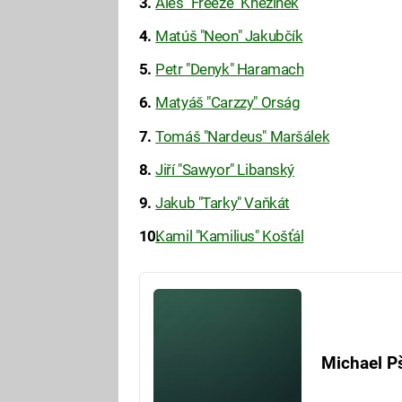
Aleš "Freeze" Kněžínek
Matúš "Neon" Jakubčík
Petr "Denyk" Haramach
Matyáš "Carzzy" Orság
Tomáš "Nardeus" Maršálek
Jiří "Sawyor" Libanský
Jakub "Tarky" Vaňkát
Kamil "Kamilius" Košťál
Michael P