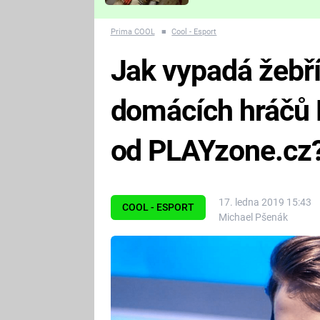
Které děsivé pecky vám
nejvíc zvednou tep?
Prima COOL
■
Cool - Esport
Jak vypadá žebří
domácích hráčů 
od PLAYzone.cz
17. ledna 2019 15:43
COOL - ESPORT
Michael Pšenák