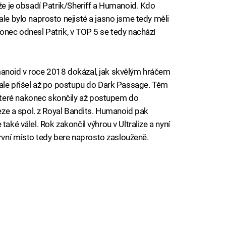
 že je obsadí Patrik/Sheriff a Humanoid. Kdo
ale bylo naprosto nejisté a jasno jsme tedy měli
konec odnesl Patrik, v TOP 5 se tedy nachází
manoid v roce 2018 dokázal, jak skvělým hráčem
m ale přišel až po postupu do Dark Passage. Těm
teré nakonec skončily až postupem do
reeze a spol. z Royal Bandits. Humanoid pak
také válel. Rok zakončil výhrou v Ultralize a nyní
vní místo tedy bere naprosto zaslouženě.