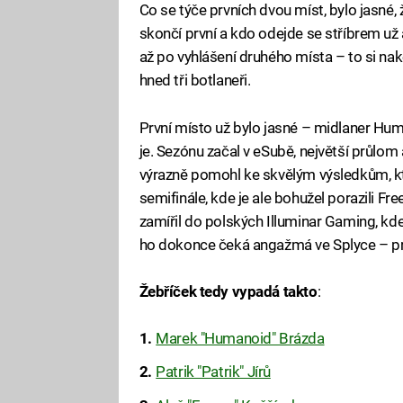
Co se týče prvních dvou míst, bylo jasné,
skončí první a kdo odejde se stříbrem už 
až po vyhlášení druhého místa – to si na
hned tři botlaneři.
První místo už bylo jasné – midlaner Hu
je. Sezónu začal v eSubě, největší průlo
výrazně pomohl ke skvělým výsledkům, k
semifinále, kde je ale bohužel porazili F
zamířil do polských Illuminar Gaming, kde 
ho dokonce čeká angažmá ve Splyce – pr
Žebříček tedy vypadá takto
:
Marek "Humanoid" Brázda
Patrik "Patrik" Jírů