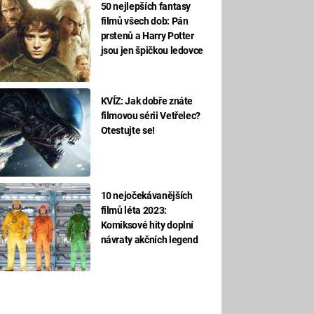
50 nejlepších fantasy
filmů všech dob: Pán
prstenů a Harry Potter
jsou jen špičkou ledovce
KVÍZ: Jak dobře znáte
filmovou sérii Vetřelec?
Otestujte se!
10 nejočekávanějších
filmů léta 2023:
Komiksové hity doplní
návraty akčních legend