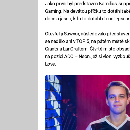
Jako první byl představen Kamilius, supp
Gaming. Na devátou příčku to dotáhl také 
docela jasno, kdo to dotáhl do nejlepší o
Otevřel ji Sawyor, následovalo představe
se nedělo ani v TOP 5, na pátém místě sk
Giants a LanCraftem. Čtvrté místo obsadil 
na pozici ADC – Neon, jež si vloni vyzkouše
Love.