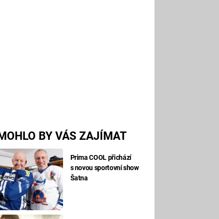
MOHLO BY VÁS ZAJÍMAT
Prima COOL přichází
s novou sportovní show
Šatna