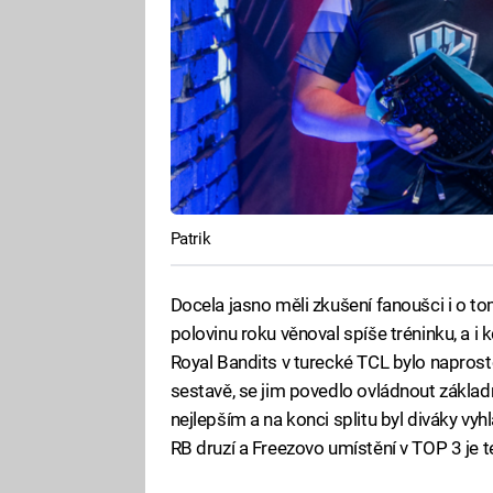
Patrik
Docela jasno měli zkušení fanoušci i o tom
polovinu roku věnoval spíše tréninku, a 
Royal Bandits v turecké TCL bylo naprosto 
sestavě, se jim povedlo ovládnout zákla
nejlepším a na konci splitu byl diváky vy
RB druzí a Freezovo umístění v TOP 3 je 