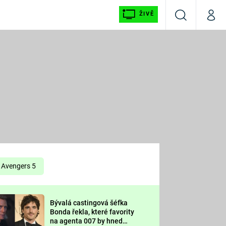
ŽIVĚ
Vyhledávání
Můj p
Prima+
É
CNN Prima NEWS
E
Prima FRESH
ŠÍ
Prima LIVING
E
Prima Ženy
Avengers 5
Prima LAJK
Bývalá castingová šéfka
OOL
Bonda řekla, které favority
Sledujte nás
na agenta 007 by hned