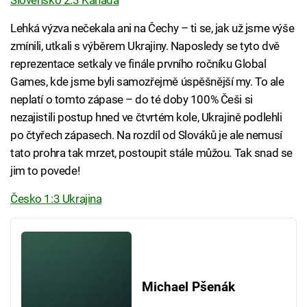
Slovensko 2:3 Kanada
Lehká výzva nečekala ani na Čechy – ti se, jak už jsme výše
zmínili, utkali s výběrem Ukrajiny. Naposledy se tyto dvě
reprezentace setkaly ve finále prvního ročníku Global
Games, kde jsme byli samozřejmě úspěšnější my. To ale
neplatí o tomto zápase – do té doby 100% Češi si
nezajistili postup hned ve čtvrtém kole, Ukrajině podlehli
po čtyřech zápasech. Na rozdíl od Slováků je ale nemusí
tato prohra tak mrzet, postoupit stále můžou. Tak snad se
jim to povede!
Česko 1:3 Ukrajina
Michael Pšenák