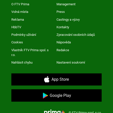
O FTV Prima
Management
Volná místa
Press
Reklama
Castingy a výzvy
HbbTV
Kontakty
Podmínky užívání
Zpracování osobních údajů
Cookies
Nápověda
Vlastník FTV Prima spol. s
Redakce
r.o.
Nahlásit chybu
Nastavení soukromí
App Store
Google Play
© FTV Prima spol. s r.o.