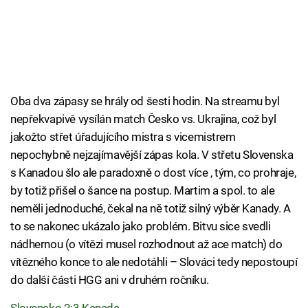
Oba dva zápasy se hrály od šesti hodin. Na streamu byl
nepřekvapivě vysílán match Česko vs. Ukrajina, což byl
jakožto střet úřadujícího mistra s vicemistrem
nepochybně nejzajímavější zápas kola. V střetu Slovenska
s Kanadou šlo ale paradoxně o dost více , tým, co prohraje,
by totiž přišel o šance na postup. Martim a spol. to ale
neměli jednoduché, čekal na ně totiž silný výběr Kanady. A
to se nakonec ukázalo jako problém. Bitvu sice svedli
nádhernou (o vítězi musel rozhodnout až ace match) do
vítězného konce to ale nedotáhli – Slováci tedy nepostoupí
do další části HGG ani v druhém ročníku.