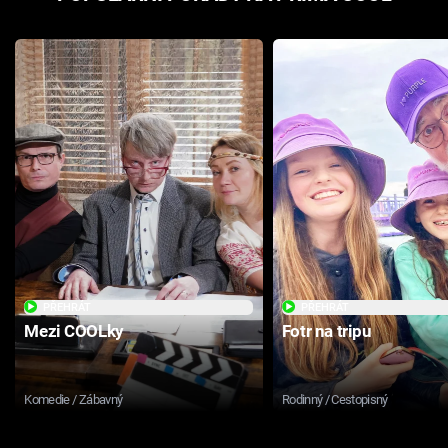
PŘEHRÁT
PŘEHRÁT
Mezi COOLky
Fotr na tripu
Komedie / Zábavný
Rodinný / Cestopisný