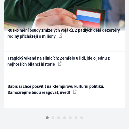
Rusko mění osudy zmizelých vojáků. Z padlých dělá dezertéry,
rodiny přicházejí o miliony
Tragický víkend na silnicích: Zemřelo 8 lidí, jde o jednu z
nejhorších bilancí historie
Babiš si chce posvítit na Klempířovu kulturní politiku.
Samozřejmě budu reagovat, uvedl