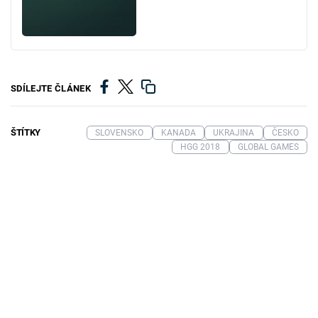
SDÍLEJTE ČLÁNEK
ŠTÍTKY
SLOVENSKO
KANADA
UKRAJINA
ČESKO
HGG 2018
GLOBAL GAMES