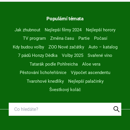
Populární témata
Jak zhubnout
Nejlepší filmy 2024
Nejlepší horory
TV program
Změna času
Partie
Počasí
Kdy budou volby
ZOO Nové začátky
Auto – katalog
7 pádů Honzy Dědka
Volby 2025
Svařené víno
Tatarák podle Pohlreicha
Aloe vera
Pěstování lichořeřišnice
Výpočet ascendentu
Tvarohové knedlíky
Nejlepší palačinky
Švestkový koláč