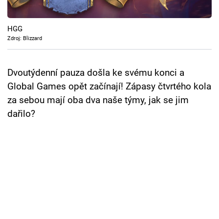
Cool Esport
HGG
Pořady
Zdroj: Blizzard
TV Program
Dvoutýdenní pauza došla ke svému konci a
Sledujte prima+
Global Games opět začínají! Zápasy čtvrtého kola
za sebou mají oba dva naše týmy, jak se jim
Přihlášení
dařilo?
Sledujte nás