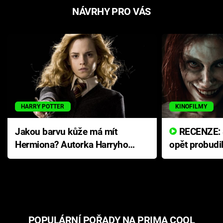
NÁVRHY PRO VÁS
HARRY POTTER
KINOFILMY
Jakou barvu kůže má mít
RECENZE: Smrtelné zlo se
Hermiona? Autorka Harryho
opět probudi
Pottera přišla s ráznou
přichází s n
odpovědí
hororovou n
POPULÁRNÍ POŘADY NA PRIMA COOL