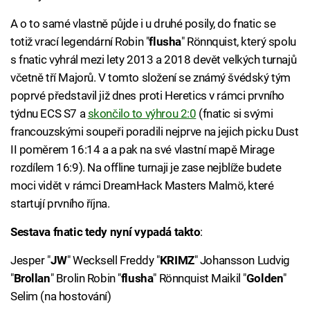
A o to samé vlastně půjde i u druhé posily, do fnatic se
totiž vrací legendární Robin "
flusha
" Rönnquist, který spolu
s fnatic vyhrál mezi lety 2013 a 2018 devět velkých turnajů
včetně tří Majorů. V tomto složení se známý švédský tým
poprvé představil již dnes proti Heretics v rámci prvního
týdnu ECS S7 a
skončilo to výhrou 2:0
(fnatic si svými
francouzskými soupeři poradili nejprve na jejich picku Dust
II poměrem 16:14 a a pak na své vlastní mapě Mirage
rozdílem 16:9). Na offline turnaji je zase nejblíže budete
moci vidět v rámci DreamHack Masters Malmö, které
startují prvního října.
Sestava fnatic tedy nyní vypadá takto
:
Jesper "
JW
" Wecksell Freddy "
KRIMZ
" Johansson Ludvig
"
Brollan
" Brolin Robin "
flusha
" Rönnquist Maikil "
Golden
"
Selim (na hostování)