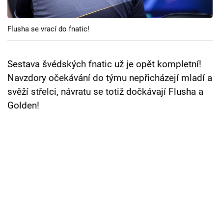
Cool Esport
Flusha se vrací do fnatic!
Pořady
TV Program
Sestava švédských fnatic už je opět kompletní!
Navzdory očekávání do týmu nepřicházejí mladí a
Sledujte prima+
svěží střelci, návratu se totiž dočkávají Flusha a
Golden!
Přihlášení
Sledujte nás