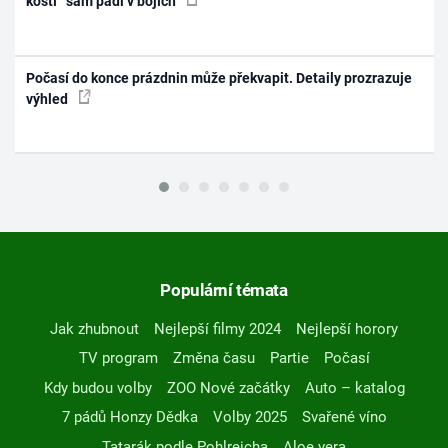
kostí“ sám padl v bojích
Počasí do konce prázdnin může překvapit. Detaily prozrazuje
výhled
Populární témata
Jak zhubnout
Nejlepší filmy 2024
Nejlepší horory
TV program
Změna času
Partie
Počasí
Kdy budou volby
ZOO Nové začátky
Auto – katalog
7 pádů Honzy Dědka
Volby 2025
Svařené víno
Tatarák podle Pohlreicha
Aloe vera