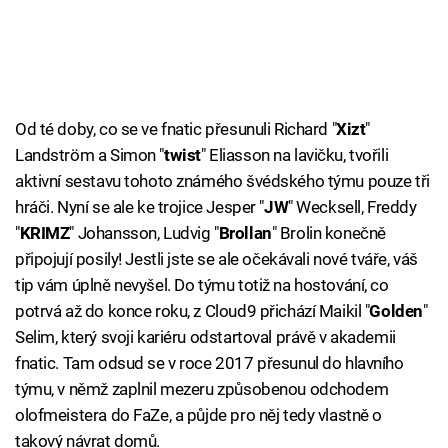
Od té doby, co se ve fnatic přesunuli Richard "
Xizt
"
Landström a Simon "
twist
" Eliasson na lavičku, tvořili
aktivní sestavu tohoto známého švédského týmu pouze tři
hráči. Nyní se ale ke trojice Jesper "
JW
" Wecksell, Freddy
"
KRIMZ
" Johansson, Ludvig "
Brollan
" Brolin konečně
připojují posily! Jestli jste se ale očekávali nové tváře, váš
tip vám úplně nevyšel. Do týmu totiž na hostování, co
potrvá až do konce roku, z Cloud9 přichází Maikil "
Golden
"
Selim, který svoji kariéru odstartoval právě v akademii
fnatic. Tam odsud se v roce 2017 přesunul do hlavního
týmu, v němž zaplnil mezeru způsobenou odchodem
olofmeistera do FaZe, a půjde pro něj tedy vlastně o
takový návrat domů.