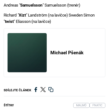
Andreas "
Samuelsson
" Samuelsson (trenér)
Richard "
Xizt
" Landström (na lavičce) Sweden Simon
"
twist
" Eliasson (na lavičce)
Michael Pšenák
SDÍLEJTE ČLÁNEK
ŠTÍTKY
MALMÖ
FNATIC