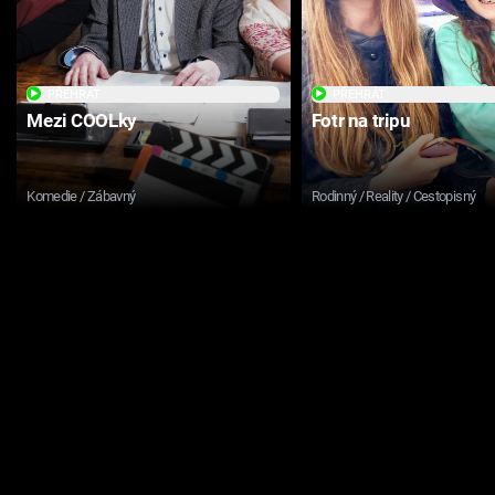
PŘEHRÁT
PŘEHRÁT
Mezi COOLky
Fotr na tripu
Komedie / Zábavný
Rodinný / Reality / Cestopisný