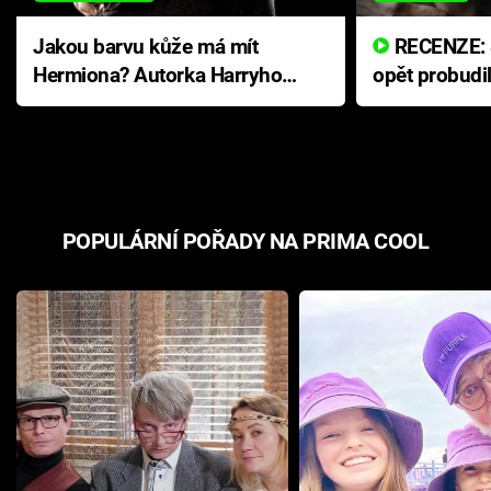
Jakou barvu kůže má mít
RECENZE: Smrtelné zlo se
Hermiona? Autorka Harryho
opět probudi
Pottera přišla s ráznou
přichází s n
odpovědí
hororovou n
POPULÁRNÍ POŘADY NA PRIMA COOL