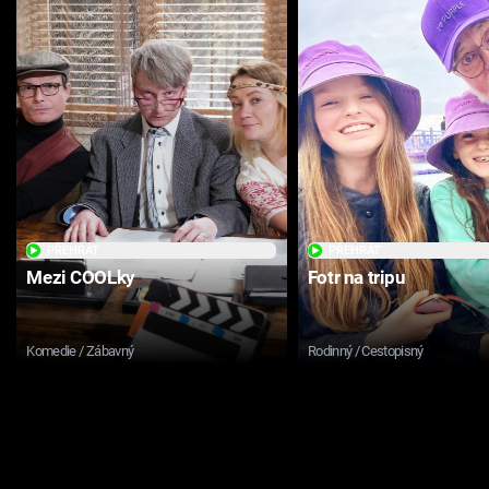
PŘEHRÁT
PŘEHRÁT
Mezi COOLky
Fotr na tripu
Komedie / Zábavný
Rodinný / Cestopisný