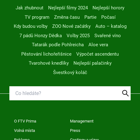
Jak zhubnout
Nejlepší filmy 2024
Nejlepší horory
TV program
Změna času
Partie
Počasí
Kdy budou volby
ZOO Nové začátky
Auto – katalog
7 pádů Honzy Dědka
Volby 2025
Svařené víno
Tatarák podle Pohlreicha
Aloe vera
Pěstování lichořeřišnice
Výpočet ascendentu
Tvarohové knedlíky
Nejlepší palačinky
Švestkový koláč
O FTV Prima
Management
Volná místa
Press
Reklama
Castingy a výzvy