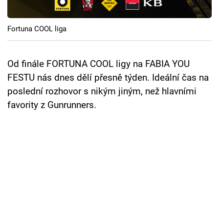
Cool Esport
Fortuna COOL liga
Pořady
TV Program
Od finále FORTUNA COOL ligy na FABIA YOU
FESTU nás dnes dělí přesně týden. Ideální čas na
Sledujte prima+
poslední rozhovor s nikým jiným, než hlavními
favority z Gunrunners.
Přihlášení
Sledujte nás