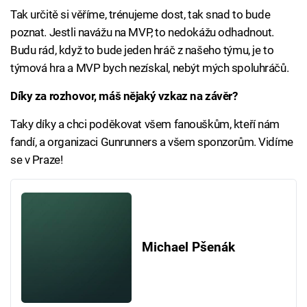
Tak určitě si věříme, trénujeme dost, tak snad to bude
poznat. Jestli navážu na MVP, to nedokážu odhadnout.
Budu rád, když to bude jeden hráč z našeho týmu, je to
týmová hra a MVP bych nezískal, nebýt mých spoluhráčů.
Díky za rozhovor, máš nějaký vzkaz na závěr?
Taky díky a chci poděkovat všem fanouškům, kteří nám
fandí, a organizaci Gunrunners a všem sponzorům. Vidíme
se v Praze!
Michael Pšenák