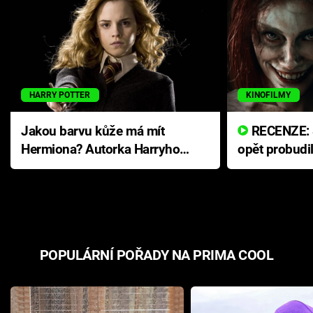
HARRY POTTER
KINOFILMY
Jakou barvu kůže má mít
RECENZE: Smrtelné zlo se
Hermiona? Autorka Harryho
opět probudi
Pottera přišla s ráznou
přichází s n
odpovědí
hororovou n
POPULÁRNÍ POŘADY NA PRIMA COOL