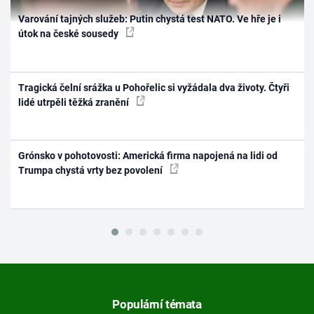
Varování tajných služeb: Putin chystá test NATO. Ve hře je i
útok na české sousedy
Tragická čelní srážka u Pohořelic si vyžádala dva životy. Čtyři
lidé utrpěli těžká zranění
Grónsko v pohotovosti: Americká firma napojená na lidi od
Trumpa chystá vrty bez povolení
Populární témata