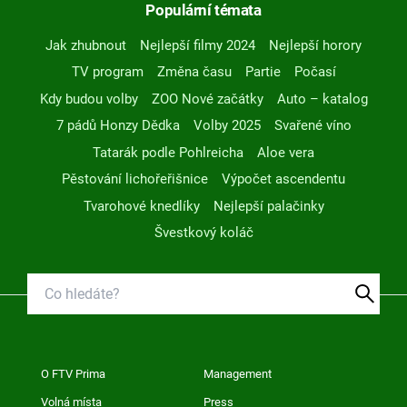
Populární témata
Jak zhubnout
Nejlepší filmy 2024
Nejlepší horory
TV program
Změna času
Partie
Počasí
Kdy budou volby
ZOO Nové začátky
Auto – katalog
7 pádů Honzy Dědka
Volby 2025
Svařené víno
Tatarák podle Pohlreicha
Aloe vera
Pěstování lichořeřišnice
Výpočet ascendentu
Tvarohové knedlíky
Nejlepší palačinky
Švestkový koláč
O FTV Prima
Management
Volná místa
Press