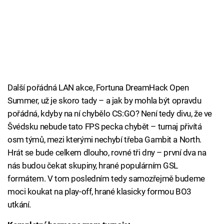
Další pořádná LAN akce, Fortuna DreamHack Open
Summer, už je skoro tady – a jak by mohla být opravdu
pořádná, kdyby na ní chybělo CS:GO? Není tedy divu, že ve
Švédsku nebude tato FPS pecka chybět – turnaj přivítá
osm týmů, mezi kterými nechybí třeba Gambit a North.
Hrát se bude celkem dlouho, rovné tři dny – první dva na
nás budou čekat skupiny, hrané populárním GSL
formátem. V tom posledním tedy samozřejmě budeme
moci koukat na play-off, hrané klasicky formou BO3
utkání.