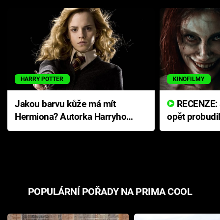
HARRY POTTER
KINOFILMY
Jakou barvu kůže má mít
RECENZE: Smrtelné zlo se
Hermiona? Autorka Harryho
opět probudi
Pottera přišla s ráznou
přichází s n
odpovědí
hororovou n
POPULÁRNÍ POŘADY NA PRIMA COOL