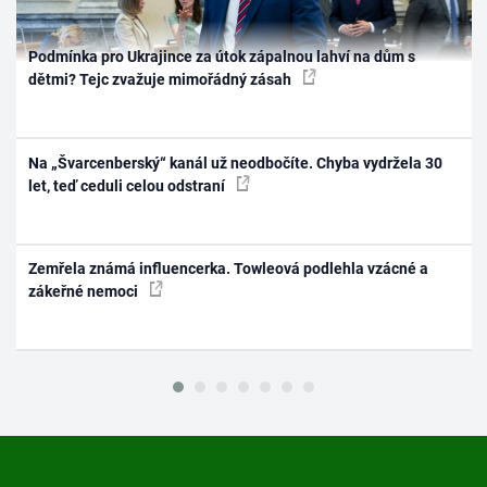
Podmínka pro Ukrajince za útok zápalnou lahví na dům s
dětmi? Tejc zvažuje mimořádný zásah
Na „Švarcenberský“ kanál už neodbočíte. Chyba vydržela 30
let, teď ceduli celou odstraní
Zemřela známá influencerka. Towleová podlehla vzácné a
zákeřné nemoci