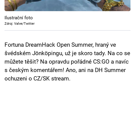
Cool Esport
Ilustrační foto
Pořady
Zdroj: Valve/Twitter
TV Program
Fortuna DreamHack Open Summer, hraný ve
Sledujte prima+
švédském Jönköpingu, už je skoro tady. Na co se
můžete těšit? Na opravdu pořádné CS:GO a navíc
Přihlášení
s českým komentářem! Ano, ani na DH Summer
ochuzeni o CZ/SK stream.
Sledujte nás