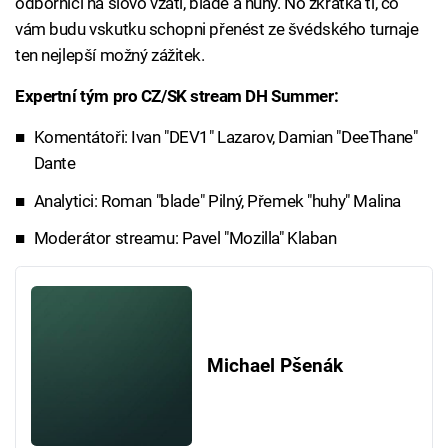
odborníci na slovo vzatí, blade a huhy. No zkrátka ti, co
vám budu vskutku schopni přenést ze švédského turnaje
ten nejlepší možný zážitek.
Expertní tým pro CZ/SK stream DH Summer:
Komentátoři: Ivan "DEV1" Lazarov, Damian "DeeThane"
Dante
Analytici: Roman "blade" Pilný, Přemek "huhy" Malina
Moderátor streamu: Pavel "Mozilla" Klaban
Michael Pšenák