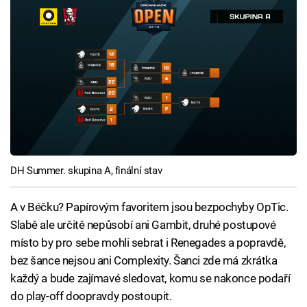
DH Summer. skupina A, finální stav
A v Béčku? Papírovým favoritem jsou bezpochyby OpTic.
Slabě ale určitě nepůsobí ani Gambit, druhé postupové
místo by pro sebe mohli sebrat i Renegades a popravdě,
bez šance nejsou ani Complexity. Šanci zde má zkrátka
každý a bude zajímavé sledovat, komu se nakonce podaří
do play-off doopravdy postoupit.