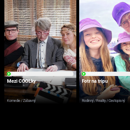
PŘEHRÁT
PŘEHRÁT
Mezi COOLky
Fotr na tripu
Komedie / Zábavný
Rodinný / Reality / Cestopisný