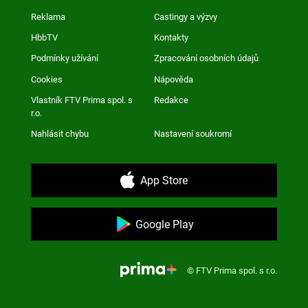
Reklama
Castingy a výzvy
HbbTV
Kontakty
Podmínky užívání
Zpracování osobních údajů
Cookies
Nápověda
Vlastník FTV Prima spol. s
Redakce
r.o.
Nahlásit chybu
Nastavení soukromí
App Store
Google Play
© FTV Prima spol. s r.o.