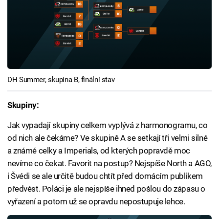
DH Summer, skupina B, finální stav
Skupiny:
Jak vypadají skupiny celkem vyplývá z harmonogramu, co
od nich ale čekáme? Ve skupině A se setkají tři velmi silné
a známé celky a Imperials, od kterých popravdě moc
nevíme co čekat. Favorit na postup? Nejspíše North a AGO,
i Švédi se ale určitě budou chtít před domácím publikem
předvést. Poláci je ale nejspíše ihned pošlou do zápasu o
vyřazení a potom už se opravdu nepostupuje lehce.