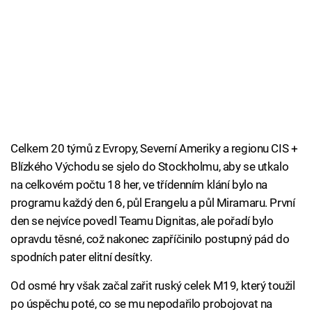
Celkem 20 týmů z Evropy, Severní Ameriky a regionu CIS +
Blízkého Východu se sjelo do Stockholmu, aby se utkalo
na celkovém počtu 18 her, ve třídenním klání bylo na
programu každý den 6, půl Erangelu a půl Miramaru. První
den se nejvíce povedl Teamu Dignitas, ale pořadí bylo
opravdu těsné, což nakonec zapříčinilo postupný pád do
spodních pater elitní desítky.
Od osmé hry však začal zařit ruský celek M19, který toužil
po úspěchu poté, co se mu nepodařilo probojovat na