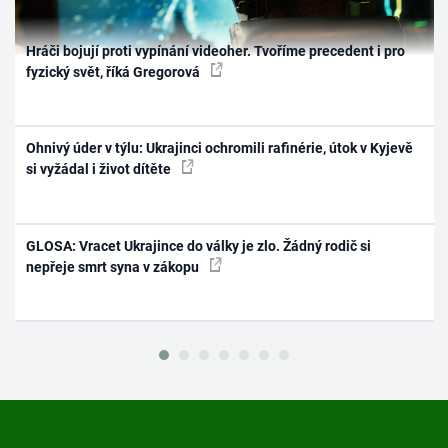
Hráči bojují proti vypínání videoher. Tvoříme precedent i pro
fyzický svět, říká Gregorová
Ohnivý úder v týlu: Ukrajinci ochromili rafinérie, útok v Kyjevě
si vyžádal i život dítěte
GLOSA: Vracet Ukrajince do války je zlo. Žádný rodič si
nepřeje smrt syna v zákopu