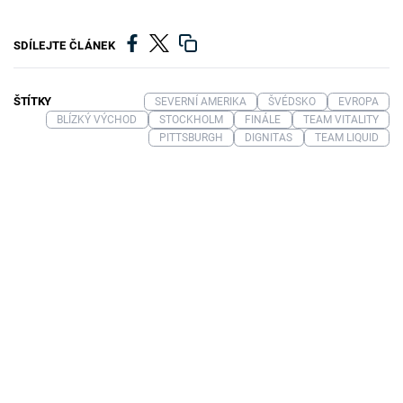
SDÍLEJTE ČLÁNEK
ŠTÍTKY
SEVERNÍ AMERIKA
ŠVÉDSKO
EVROPA
BLÍZKÝ VÝCHOD
STOCKHOLM
FINÁLE
TEAM VITALITY
PITTSBURGH
DIGNITAS
TEAM LIQUID