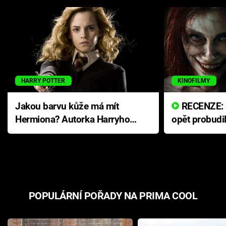
HARRY POTTER
KINOFILMY
Jakou barvu kůže má mít
RECENZE: Smrtelné zlo se
Hermiona? Autorka Harryho
opět probudi
Pottera přišla s ráznou
přichází s n
odpovědí
hororovou n
POPULÁRNÍ POŘADY NA PRIMA COOL