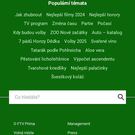
Populární témata
Jak zhubnout
Nejlepší filmy 2024
Nejlepší horory
TV program
Změna času
Partie
Počasí
Kdy budou volby
ZOO Nové začátky
Auto – katalog
7 pádů Honzy Dědka
Volby 2025
Svařené víno
Tatarák podle Pohlreicha
Aloe vera
Pěstování lichořeřišnice
Výpočet ascendentu
Tvarohové knedlíky
Nejlepší palačinky
Švestkový koláč
O FTV Prima
Management
Volná místa
Press