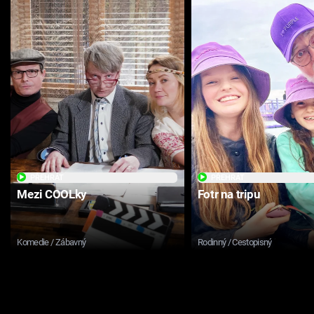
PŘEHRÁT
PŘEHRÁT
Mezi COOLky
Fotr na tripu
Komedie / Zábavný
Rodinný / Cestopisný