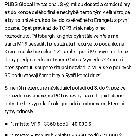
PUBG Global Invitational. S výjimkou desáté a čtrnácté hry
až do konce celého finále nechyběl tento tým v elitní trojce
a byl to právě on, kdo šel do závěrečného Erangelu z první
pozice. Opět právě až do TOP3 však nebylo nic
rozhodnuto, Pittsburgh Knights byli stále ve hře a měli
šanci M19 sesadit. I přes ztrátu hráčů se to podařilo, na
Kramu následně čekal 1v1 souboj proti Mossymu z do té
doby předposledního Teamu Gates. Výsledek? Krama i
přes spotnutí soupeře situaci nezvládl a M19 se o pouhých
30 bodů stávají šampiony a Rytíři končí druzí!
S menší mezerou je následující pořadí od 3. do 9. pozice
opravdu našlapané, na PGI úspěšný Team Liquid skončil
pátý. Takhle vypadá finální pořadí i s odměnami, které si
týmy odnesly:
1. místo: M19 - 3360 bodů - 40 000 $
2. místo: Pittsburgh Knights - 3330 bodů - 21 000 $