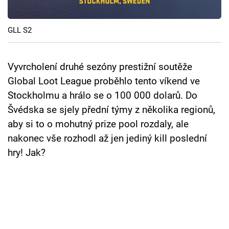
Cool Esport
GLL S2
Pořady
TV Program
Vyvrcholení druhé sezóny prestižní soutěže
Global Loot League proběhlo tento víkend ve
Sledujte prima+
Stockholmu a hrálo se o 100 000 dolarů. Do
Švédska se sjely přední týmy z několika regionů,
Přihlášení
aby si to o mohutný prize pool rozdaly, ale
nakonec vše rozhodl až jen jediný kill poslední
hry! Jak?
Sledujte nás