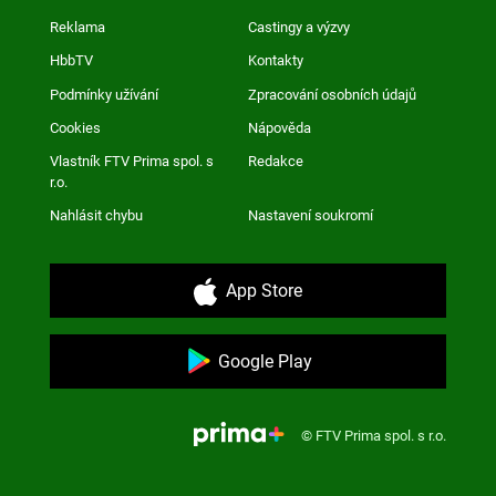
Reklama
Castingy a výzvy
HbbTV
Kontakty
Podmínky užívání
Zpracování osobních údajů
Cookies
Nápověda
Vlastník FTV Prima spol. s
Redakce
r.o.
Nahlásit chybu
Nastavení soukromí
App Store
Google Play
© FTV Prima spol. s r.o.