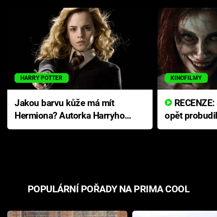
HARRY POTTER
KINOFILMY
Jakou barvu kůže má mít
RECENZE: Smrtelné zlo se
Hermiona? Autorka Harryho
opět probudi
Pottera přišla s ráznou
přichází s n
odpovědí
hororovou n
POPULÁRNÍ POŘADY NA PRIMA COOL