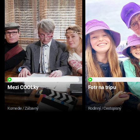
PŘEHRÁT
PŘEHRÁT
Mezi COOLky
Fotr na tripu
Komedie / Zábavný
Rodinný / Cestopisný