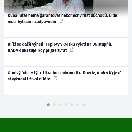
Kuba: Stát nemá garantovat nekonečný růst důchodů. Lidé
musí být sami zodpovědní
Blíží se další výheň: Teploty v Česku vyletí na 36 stupňů.
RADAR ukazuje, kdy přijde zvrat
Ohnivý úder v týlu: Ukrajinci ochromili rafinérie, útok v Kyjevě
si vyžádal i život dítěte