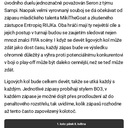
úvodního duelu jednoznačně považován Seron z týmu
Sampi. Naopak velmi vyrovnaný souboj se dá očekávat od
zápasu mladičkého talenta MikiTheGoat a zkušeného
zástupce Entropiq RIIJKa. Oba hráči mají ty největší cíle a
jejich postup v turnaji budou se zaujetím sledovat nejen
mnozí znalci FIFA scény. I když se devět ligových kol může
zdát jako dost času, každý zápas bude ve výsledku
ohromně důležitý a výhra proti potenciálnímu konkurentovi
v boji o play-off může být daleko cennější, než se teď může
zdát.
Ligových kol bude celkem devět, takže se utká každý s
každým. Jednotlivé zápasy probíhají stylem BO3, v
každém zápase je možné dojít přes prodloužení až do
penaltového rozstřelu, tak uvidíme, kolik zápasů rozhodne
až tento často zapovězený kolotoč.