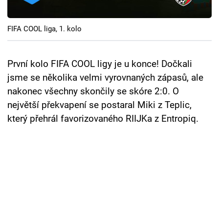
Cool Esport
FIFA COOL liga, 1. kolo
Pořady
TV Program
První kolo FIFA COOL ligy je u konce! Dočkali
jsme se několika velmi vyrovnaných zápasů, ale
Sledujte prima+
nakonec všechny skončily se skóre 2:0. O
největší překvapení se postaral Miki z Teplic,
Přihlášení
který přehrál favorizovaného RIIJKa z Entropiq.
Sledujte nás