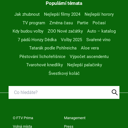
Populární témata
Jak zhubnout
Nejlepší filmy 2024
Nejlepší horory
TV program
Změna času
Partie
Počasí
Kdy budou volby
ZOO Nové začátky
Auto – katalog
7 pádů Honzy Dědka
Volby 2025
Svařené víno
Tatarák podle Pohlreicha
Aloe vera
Pěstování lichořeřišnice
Výpočet ascendentu
Tvarohové knedlíky
Nejlepší palačinky
Švestkový koláč
O FTV Prima
Management
Volná místa
Press