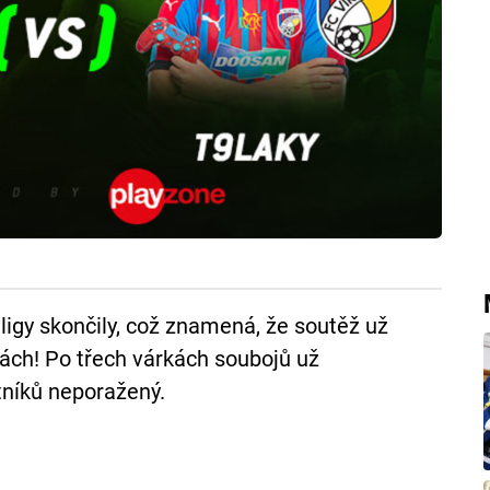
 ligy skončily, což znamená, že soutěž už
ách! Po třech várkách soubojů už
tníků neporažený.