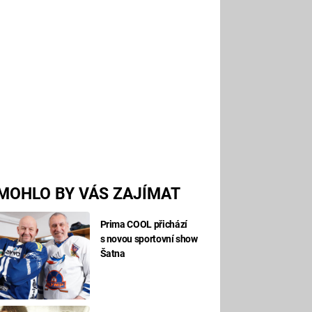
MOHLO BY VÁS ZAJÍMAT
Prima COOL přichází
s novou sportovní show
Šatna