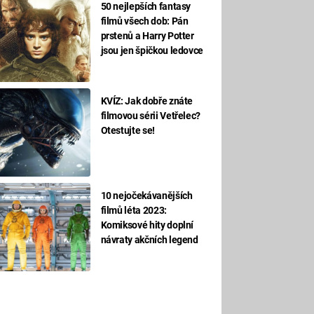
50 nejlepších fantasy
filmů všech dob: Pán
prstenů a Harry Potter
jsou jen špičkou ledovce
KVÍZ: Jak dobře znáte
filmovou sérii Vetřelec?
Otestujte se!
10 nejočekávanějších
filmů léta 2023:
Komiksové hity doplní
návraty akčních legend