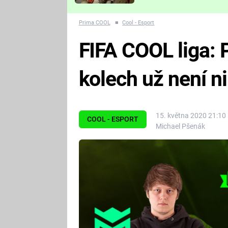
Které děsivé pecky vám
nejvíc zvednou tep?
Prima COOL
■
Cool - Esport
FIFA COOL liga: 
kolech už není n
15. května 2020 21:10
COOL - ESPORT
Michael Pšenák