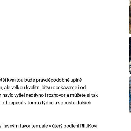
ětší kvalitou bude pravděpodobně úplně
 ale velkou kvalitní bitvu očekáváme i od
 navíc vyšel nedávno i rozhovor a můžete si tak
ká od zápasů v tomto týdnu a spoustu dalších
i jasným favoritem, ale v úterý podlehl RIIJKovi