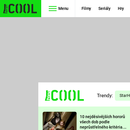
Menu
Filmy
Seriály
Hry
Seriály
Filmy
SIMPSONOVI
STAR WARS
HVĚZDNÁ
AVENGERS
BRÁNA
RYCHLE A
TEORIE
ZBĚSILE 10
Trendy:
VELKÉHO
Star
PREDÁTOR
TŘESKU
10 nejděsivějších hororů
FUTURAMA
všech dob podle
neprůstřelného kritéria.