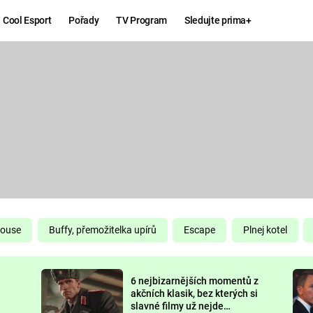
Cool Esport
Pořady
TV Program
Sledujte prima+
Hry
Zábava
MAFIA
ZÁBAVN
GALERI
GTA 6
NEJLEP
KINGDOM
KOMEDI
COME:
DELIVERANCE
CHUCK
House
Buffy, přemožitelka upírů
Escape
Plnej kotel
NORRIS
ESPORT
6 nejbizarnějších momentů z
DEADP
akčních klasik, bez kterých si
slavné filmy už nejde