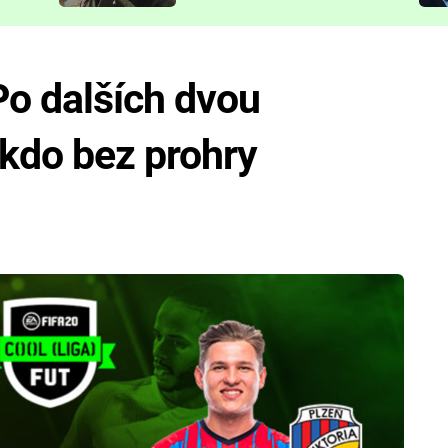
představit
Po dalších dvou
ikdo bez prohry