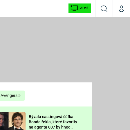
ŽIVĚ
Vyhledávání
Můj p
Prima+
É
CNN Prima NEWS
E
Prima FRESH
ŠÍ
Prima LIVING
E
Prima Ženy
Avengers 5
Prima LAJK
Bývalá castingová šéfka
OOL
Bonda řekla, které favority
Sledujte nás
na agenta 007 by hned