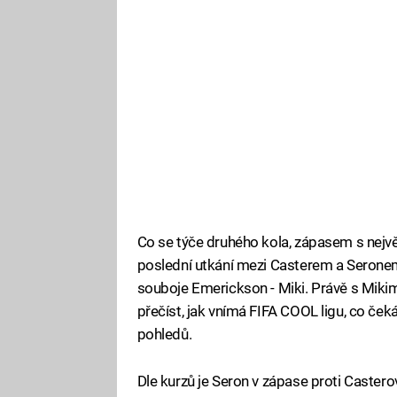
Co se týče druhého kola, zápasem s nejv
poslední utkání mezi Casterem a Seronem,
souboje Emerickson - Miki. Právě s Mikim
přečíst, jak vnímá FIFA COOL ligu, co če
pohledů.
Dle kurzů je Seron v zápase proti Casterov