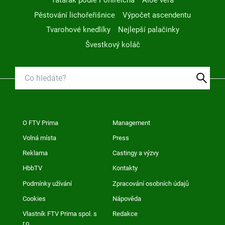
Tatarák podle Pohlreicha
Aloe vera
Pěstování lichořeřišnice
Výpočet ascendentu
Tvarohové knedlíky
Nejlepší palačinky
Švestkový koláč
O FTV Prima
Management
Volná místa
Press
Reklama
Castingy a výzvy
HbbTV
Kontakty
Podmínky užívání
Zpracování osobních údajů
Cookies
Nápověda
Vlastník FTV Prima spol. s
Redakce
r.o.