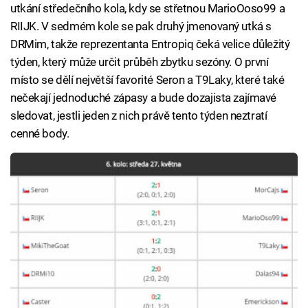
utkání středečního kola, kdy se střetnou MarioOoso99 a
RIIJK. V sedmém kole se pak druhý jmenovaný utká s
DRMim, takže reprezentanta Entropiq čeká velice důležitý
týden, který může určit průběh zbytku sezóny. O první
místo se dělí největší favorité Seron a T9Laky, které také
nečekají jednoduché zápasy a bude dozajista zajímavé
sledovat, jestli jeden z nich právě tento týden neztratí
cenné body.