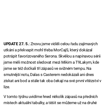
UPDATE 27. 5.
: Znovu jsme viděli celou řadu zajímavých
utkání a překvapit mohl třeba MorCajS, který dokázal
potrápit favorizovaného Serona. Skvělou a napínavou sérii
jsme měli možnost sledovat mezi Mikim a T9Lakym, kde
jsme se též dočkali tří zápasů ve svižném tempu. Na
smutnější notu, Dalas s Casterem nedokázali ani dnes
získat ani bod a stále tak oba čekají na své první vítězství v
lize.
V tomto týdnu uvidíme hned několik zápasů na předních
místech aktuální tabulky, a těšit se můžeme už na druhé