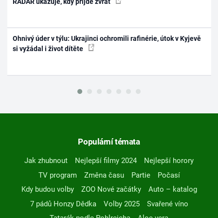
RADAR ukazuje, kdy přijde zvrat
Ohnivý úder v týlu: Ukrajinci ochromili rafinérie, útok v Kyjevě
si vyžádal i život dítěte
Populární témata
Jak zhubnout
Nejlepší filmy 2024
Nejlepší horory
TV program
Změna času
Partie
Počasí
Kdy budou volby
ZOO Nové začátky
Auto – katalog
7 pádů Honzy Dědka
Volby 2025
Svařené víno