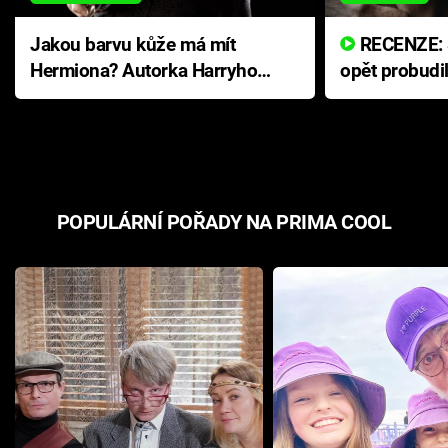
Jakou barvu kůže má mít
RECENZE: Smrtelné zlo se
Hermiona? Autorka Harryho
opět probudi
Pottera přišla s ráznou
přichází s n
odpovědí
hororovou n
POPULÁRNÍ POŘADY NA PRIMA COOL