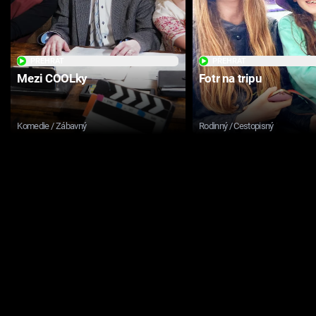
PŘEHRÁT
PŘEHRÁT
Mezi COOLky
Fotr na tripu
Komedie / Zábavný
Rodinný / Cestopisný