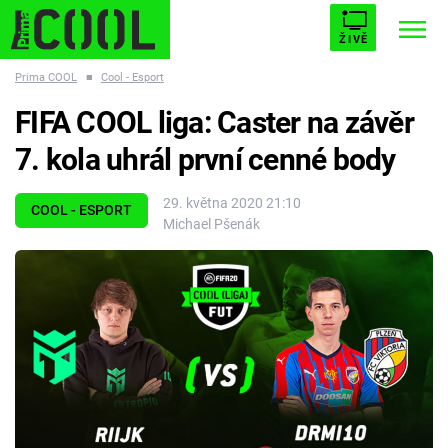
ŽIVĚ
Prima COOL
■
Cool - Esport
STARHOUSE
BUFFY, PŘEMOŽITELKA UPÍRŮ
Trendy:
FIFA COOL liga: Caster na závěr
ESCAPE
PLNEJ KOTEL
AVENGERS 5
7. kola uhrál první cenné body
29. května 2020 21:10
COOL - ESPORT
Michael Pšenák
Témata
Filmy
Seriály
Hry