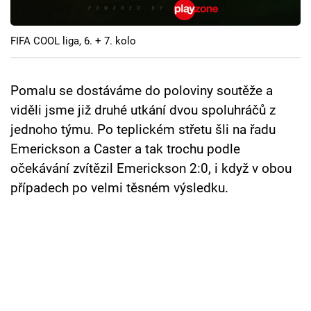
Cool Esport
FIFA COOL liga, 6. + 7. kolo
Pořady
TV Program
Pomalu se dostáváme do poloviny soutěže a
viděli jsme již druhé utkání dvou spoluhráčů z
Sledujte prima+
jednoho týmu. Po teplickém střetu šli na řadu
Emerickson a Caster a tak trochu podle
Přihlášení
očekávání zvítězil Emerickson 2:0, i když v obou
případech po velmi těsném výsledku.
Sledujte nás