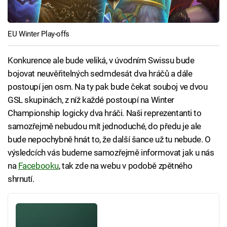
EU Winter Play-offs
Konkurence ale bude veliká, v úvodním Swissu bude
bojovat neuvěřitelných sedmdesát dva hráčů a dále
postoupí jen osm. Na ty pak bude čekat souboj ve dvou
GSL skupinách, z níž každé postoupí na Winter
Championship logicky dva hráči. Naši reprezentanti to
samozřejmě nebudou mít jednoduché, do předu je ale
bude nepochybně hnát to, že další šance už tu nebude. O
výsledcích vás budeme samozřejmě informovat jak u nás
na
Facebooku
, tak zde na webu v podobě zpětného
shrnutí.