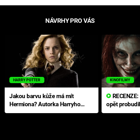
NÁVRHY PRO VÁS
HARRY POTTER
KINOFILMY
Jakou barvu kůže má mít
RECENZE: Smrtelné zlo se
Hermiona? Autorka Harryho
opět probudi
Pottera přišla s ráznou
přichází s n
odpovědí
hororovou n