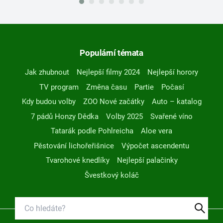
Populární témata
Jak zhubnout
Nejlepší filmy 2024
Nejlepší horory
TV program
Změna času
Partie
Počasí
Kdy budou volby
ZOO Nové začátky
Auto – katalog
7 pádů Honzy Dědka
Volby 2025
Svařené víno
Tatarák podle Pohlreicha
Aloe vera
Pěstování lichořeřišnice
Výpočet ascendentu
Tvarohové knedlíky
Nejlepší palačinky
Švestkový koláč