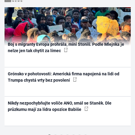
Boj s migranty Evropa prohrála, míní Stoniš. Podle Mlejnka je
nelze jen tak chytit za límec
Grónsko v pohotovosti: Americká firma napojená na lidi od
Trumpa chystá vrty bez povolení
Nikdy nezpochybňujte voliče ANO, smál se Staněk. Dle
průzkumu mají za lídra opozice Babiše