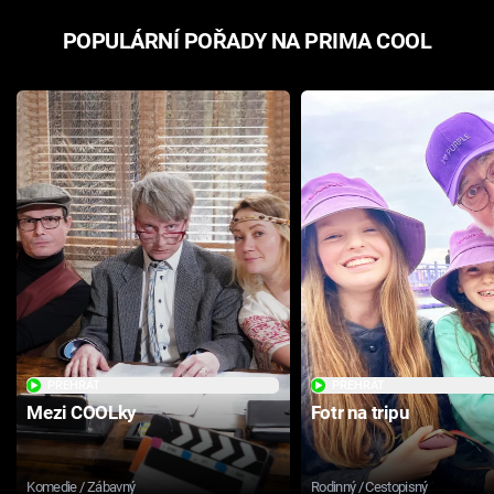
POPULÁRNÍ POŘADY NA PRIMA COOL
PŘEHRÁT
PŘEHRÁT
Mezi COOLky
Fotr na tripu
Komedie / Zábavný
Rodinný / Cestopisný