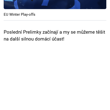
Cool Esport
EU Winter Play-offs
Pořady
TV Program
Poslední Prelimky začínají a my se můžeme těšit
na další silnou domácí účast!
Sledujte prima+
Přihlášení
Sledujte nás