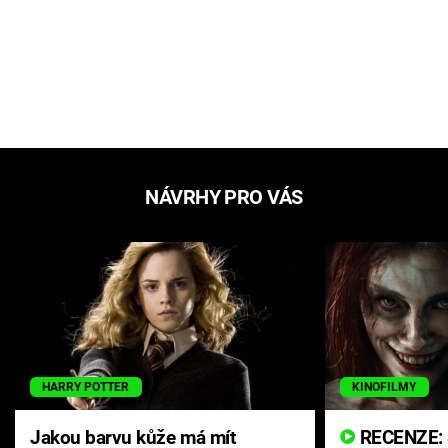
NÁVRHY PRO VÁS
HARRY POTTER
KINOFILMY
Jakou barvu kůže má mít
RECENZE: Smrtelné zlo se