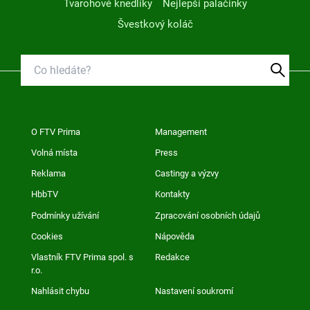
Tvarohové knedlíky
Nejlepší palačinky
Švestkový koláč
O FTV Prima
Management
Volná místa
Press
Reklama
Castingy a výzvy
HbbTV
Kontakty
Podmínky užívání
Zpracování osobních údajů
Cookies
Nápověda
Vlastník FTV Prima spol. s
Redakce
r.o.
Nahlásit chybu
Nastavení soukromí