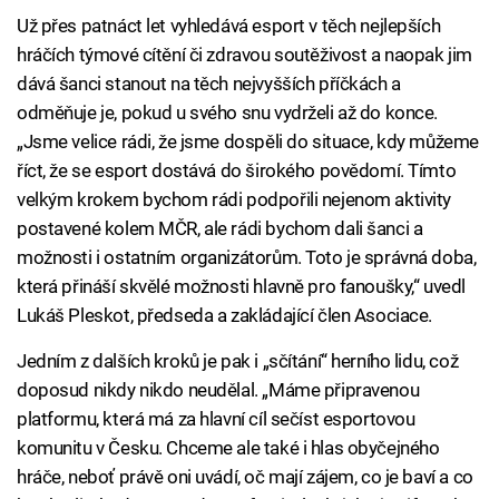
Už přes patnáct let vyhledává esport v těch nejlepších
hráčích týmové cítění či zdravou soutěživost a naopak jim
dává šanci stanout na těch nejvyšších příčkách a
odměňuje je, pokud u svého snu vydrželi až do konce.
„Jsme velice rádi, že jsme dospěli do situace, kdy můžeme
říct, že se esport dostává do širokého povědomí. Tímto
velkým krokem bychom rádi podpořili nejenom aktivity
postavené kolem MČR, ale rádi bychom dali šanci a
možnosti i ostatním organizátorům. Toto je správná doba,
která přináší skvělé možnosti hlavně pro fanoušky,“ uvedl
Lukáš Pleskot, předseda a zakládající člen Asociace.
Jedním z dalších kroků je pak i „sčítání“ herního lidu, což
doposud nikdy nikdo neudělal. „Máme připravenou
platformu, která má za hlavní cíl sečíst esportovou
komunitu v Česku. Chceme ale také i hlas obyčejného
hráče, neboť právě oni uvádí, oč mají zájem, co je baví a co