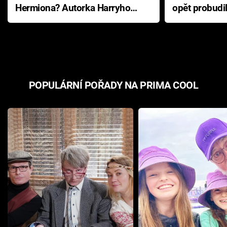
Hermiona? Autorka Harryho
opět probudi
Pottera přišla s ráznou
přichází s n
odpovědí
hororovou n
POPULÁRNÍ POŘADY NA PRIMA COOL