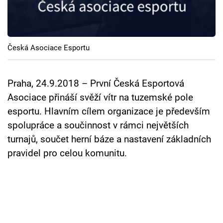
Cool Esport
Pořady
Česká Asociace Esportu
TV Program
Sledujte prima+
Praha, 24.9.2018 – První Česká Esportová
Asociace přináší svěží vítr na tuzemské pole
esportu. Hlavním cílem organizace je především
Přihlášení
spolupráce a součinnost v rámci největších
turnajů, součet herní báze a nastavení základních
Sledujte nás
pravidel pro celou komunitu.