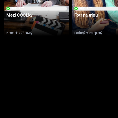
PŘEHRÁT
PŘEHRÁT
Mezi COOLky
Fotr na tripu
Komedie / Zábavný
Rodinný / Cestopisný