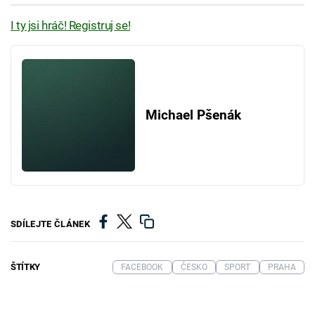
I ty jsi hráč! Registruj se!
Michael Pšenák
SDÍLEJTE ČLÁNEK
ŠTÍTKY
FACEBOOK
ČESKO
SPORT
PRAHA