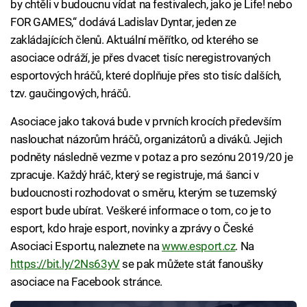
by chtěli v budoucnu vídat na festivalech, jako je Life! nebo
FOR GAMES,“ dodává Ladislav Dyntar, jeden ze
zakládajících členů. Aktuální měřítko, od kterého se
asociace odráží, je přes dvacet tisíc neregistrovaných
esportových hráčů, které doplňuje přes sto tisíc dalších,
tzv. gaučingových, hráčů.
Asociace jako taková bude v prvních krocích především
naslouchat názorům hráčů, organizátorů a diváků. Jejich
podněty následně vezme v potaz a pro sezónu 2019/20 je
zpracuje. Každý hráč, který se registruje, má šanci v
budoucnosti rozhodovat o směru, kterým se tuzemský
esport bude ubírat. Veškeré informace o tom, co je to
esport, kdo hraje esport, novinky a zprávy o České
Asociaci Esportu, naleznete na
www.esport.cz
. Na
https://bit.ly/2Ns63yV
se pak můžete stát fanoušky
asociace na Facebook stránce.