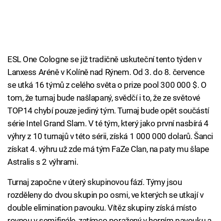
ESL One Cologne se již tradičně uskuteční tento týden v
Lanxess Aréně v Kolíně nad Rýnem. Od 3. do 8. července
se utká 16 týmů z celého světa o prize pool 300 000 $. O
tom, že turnaj bude našlapaný, svědčí i to, že ze světové
TOP14 chybí pouze jediný tým. Turnaj bude opět součástí
série Intel Grand Slam. V té tým, který jako první nasbírá 4
výhry z 10 turnajů v této sérii, získá 1 000 000 dolarů. Šanci
získat 4. výhru už zde má tým FaZe Clan, na paty mu šlape
Astralis s 2 výhrami.
Turnaj započne v úterý skupinovou fází. Týmy jsou
rozděleny do dvou skupin po osmi, ve kterých se utkají v
double elimination pavouku. Vítěz skupiny získá místo
rovnou v semifinále, zatímco poražený v horním pavouku a