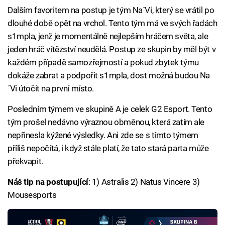
Dalším favoritem na postup je tým Na´Vi, který se vrátil po
dlouhé době opět na vrchol. Tento tým má ve svých řadách
s1mpla, jenž je momentálně nejlepším hráčem světa, ale
jeden hráč vítězství neudělá. Postup ze skupin by měl být v
každém případě samozřejmostí a pokud zbytek týmu
dokáže zabrat a podpořit s1mpla, dost možná budou Na
´Vi útočit na první místo.
Posledním týmem ve skupině A je celek G2 Esport. Tento
tým prošel nedávno výraznou obměnou, která zatím ale
nepřinesla kýžené výsledky. Ani zde se s tímto týmem
příliš nepočítá, i když stále platí, že tato stará parta může
překvapit.
Náš tip na postupující
: 1) Astralis 2) Natus Vincere 3)
Mousesports