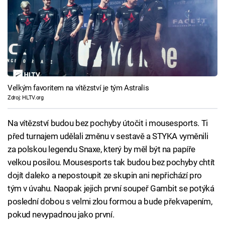
Velkým favoritem na vítězství je tým Astralis
Zdroj: HLTV.org
Na vítězství budou bez pochyby útočit i mousesports. Ti
před turnajem udělali změnu v sestavě a STYKA vyměnili
za polskou legendu Snaxe, který by měl být na papíře
velkou posilou. Mousesports tak budou bez pochyby chtít
dojít daleko a nepostoupit ze skupin ani nepřichází pro
tým v úvahu. Naopak jejich první soupeř Gambit se potýká
poslední dobou s velmi zlou formou a bude překvapením,
pokud nevypadnou jako první.