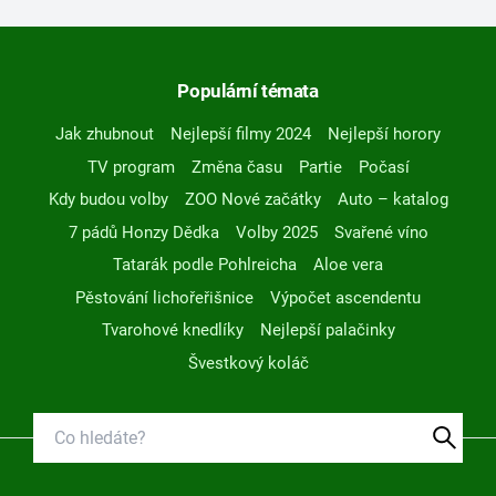
Populární témata
Jak zhubnout
Nejlepší filmy 2024
Nejlepší horory
TV program
Změna času
Partie
Počasí
Kdy budou volby
ZOO Nové začátky
Auto – katalog
7 pádů Honzy Dědka
Volby 2025
Svařené víno
Tatarák podle Pohlreicha
Aloe vera
Pěstování lichořeřišnice
Výpočet ascendentu
Tvarohové knedlíky
Nejlepší palačinky
Švestkový koláč