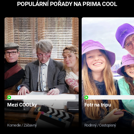
POPULÁRNÍ POŘADY NA PRIMA COOL
PŘEHRÁT
PŘEHRÁT
Mezi COOLky
Fotr na tripu
Komedie / Zábavný
Rodinný / Cestopisný