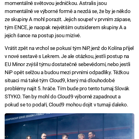
momentálně světovou jedničkou. Astralis jsou
momentálně ve výborné formě a nezdá se, že by je někdo
ze skupiny A mohl porazit. Jejich soupeř v prvním zápase,
tým ENCE, je naopak největším outsiderem skupiny A a
jejich šance na postup jsou mizivé.
Vrátit zpět na vrchol se pokusí tým NiP, jenž do Kolína přijel
v nové sestavě s Lekrem. Je ale otázkou, jestli postup na
EU Minor zvýšil týmu dostatečně sebevědomí, nebo jestli
NiP opět selžou a budou mezi prvními odpadlíky. Těžkou
situaci má také tým Cloud9, který má dlouhodobé
problémy najít 5. hráče. Tím bude pro tento turnaj Slovák
STYKO. Ten by mohl do Cloud9 výborně zapadnout a
pokud se to podaří, Cloud9 mohou dojít v turnaji daleko.