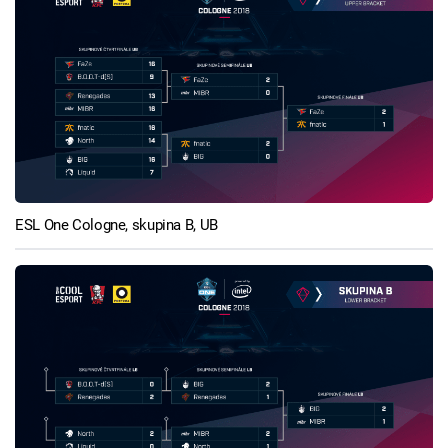
ESL One Cologne, skupina B, UB