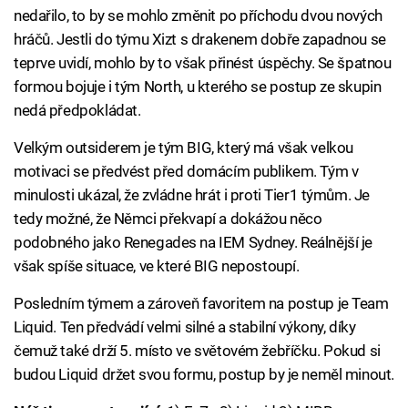
nedařilo, to by se mohlo změnit po příchodu dvou nových
hráčů. Jestli do týmu Xizt s drakenem dobře zapadnou se
teprve uvidí, mohlo by to však přinést úspěchy. Se špatnou
formou bojuje i tým North, u kterého se postup ze skupin
nedá předpokládat.
Velkým outsiderem je tým BIG, který má však velkou
motivaci se předvést před domácím publikem. Tým v
minulosti ukázal, že zvládne hrát i proti Tier1 týmům. Je
tedy možné, že Němci překvapí a dokážou něco
podobného jako Renegades na IEM Sydney. Reálnější je
však spíše situace, ve které BIG nepostoupí.
Posledním týmem a zároveň favoritem na postup je Team
Liquid. Ten předvádí velmi silné a stabilní výkony, díky
čemuž také drží 5. místo ve světovém žebříčku. Pokud si
budou Liquid držet svou formu, postup by je neměl minout.