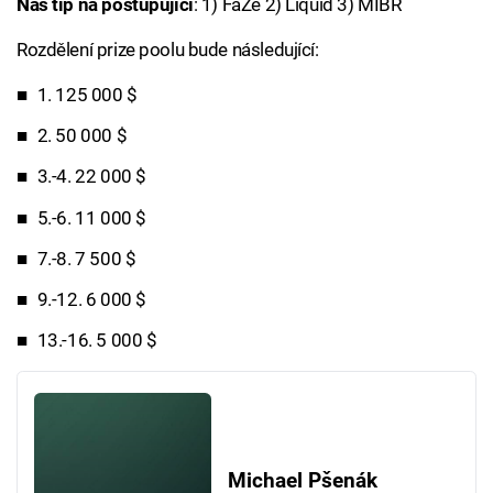
Náš tip na postupující
: 1) FaZe 2) Liquid 3) MIBR
Rozdělení prize poolu bude následující:
1. 125 000 $
2. 50 000 $
3.-4. 22 000 $
5.-6. 11 000 $
7.-8. 7 500 $
9.-12. 6 000 $
13.-16. 5 000 $
Michael Pšenák