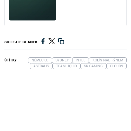
SDÍLEJTE ČLÁNEK
ŠTÍTKY
NĚMECKO
SYDNEY
INTEL
KOLÍN NAD RÝNEM
ASTRALIS
TEAM LIQUID
SK GAMING
CLOUD9