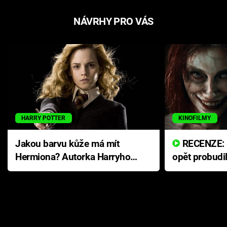
NÁVRHY PRO VÁS
HARRY POTTER
KINOFILMY
Jakou barvu kůže má mít
RECENZE: Smrtelné zlo se
Hermiona? Autorka Harryho
opět probudi
Pottera přišla s ráznou
přichází s n
odpovědí
hororovou n