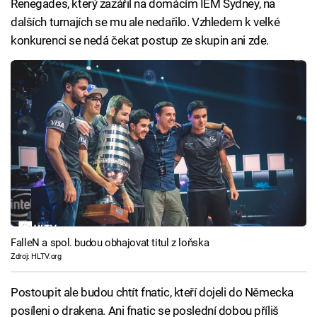
Renegades, který zazářil na domácím IEM Sydney, na
dalších turnajích se mu ale nedařilo. Vzhledem k velké
konkurenci se nedá čekat postup ze skupin ani zde.
FalleN a spol. budou obhajovat titul z loňska
Zdroj: HLTV.org
Postoupit ale budou chtít fnatic, kteří dojeli do Německa
posíleni o drakena. Ani fnatic se poslední dobou příliš