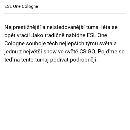
Cool Esport
ESL One Cologne
Pořady
Nejprestižnější a nejsledovanější turnaj léta se
TV Program
opět vrací! Jako tradičně nabídne ESL One
Cologne souboje těch nejlepších týmů světa a
Sledujte prima+
jednu z největší show ve světě CS:GO. Pojďme se
teď na tento turnaj podívat podrobněji.
Přihlášení
Sledujte nás