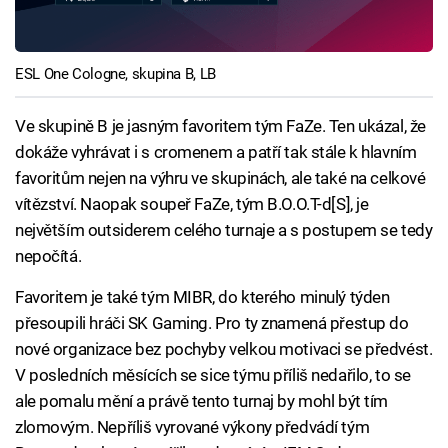
ESL One Cologne, skupina B, LB
Ve skupině B je jasným favoritem tým FaZe. Ten ukázal, že
dokáže vyhrávat i s cromenem a patří tak stále k hlavním
favoritům nejen na výhru ve skupinách, ale také na celkové
vítězství. Naopak soupeř FaZe, tým B.O.O.T-d[S], je
největším outsiderem celého turnaje a s postupem se tedy
nepočítá.
Favoritem je také tým MIBR, do kterého minulý týden
přesoupili hráči SK Gaming. Pro ty znamená přestup do
nové organizace bez pochyby velkou motivaci se předvést.
V posledních měsících se sice týmu příliš nedařilo, to se
ale pomalu mění a právě tento turnaj by mohl být tím
zlomovým. Nepříliš vyrované výkony předvádí tým