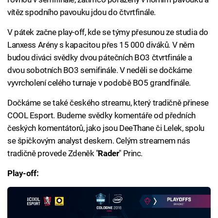
vítěz spodního pavouku jdou do čtvrtfinále.
V pátek začne play-off, kde se týmy přesunou ze studia do
Lanxess Arény s kapacitou přes 15 000 diváků. V něm
budou diváci svědky dvou pátečních BO3 čtvrtfinále a
dvou sobotních BO3 semifinále. V neděli se dočkáme
vyvrcholení celého turnaje v podobě BO5 grandfinále.
Dočkáme se také českého streamu, který tradičně přinese
COOL Esport. Budeme svědky komentáře od předních
českých komentátorů, jako jsou DeeThane či Lelek, spolu
se špičkovým analyst deskem. Celým streamem nás
tradičně provede Zdeněk "
Rader
" Princ.
Play-off: