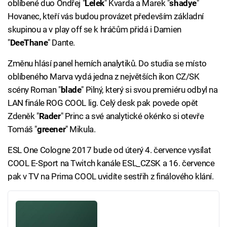
oblíbené duo Ondřej "
Lelek
" Kvarda a Marek "
shadye
"
Hovanec, kteří vás budou provázet především základní
skupinou a v play off se k hráčům přidá i Damien
"
DeeThane
" Dante.
Změnu hlásí panel herních analytiků. Do studia se místo
oblíbeného Marva vydá jedna z největších ikon CZ/SK
scény Roman "
blade
" Pilný, který si svou premiéru odbyl na
LAN finále ROG COOL lig. Celý desk pak povede opět
Zdeněk "
Rader
" Princ a své analytické okénko si otevře
Tomáš "
greener
" Mikula.
ESL One Cologne 2017 bude od úterý 4. července vysílat
COOL E-Sport na Twitch kanále ESL_CZSK a 16. července
pak v TV na Prima COOL uvidíte sestřih z finálového klání.