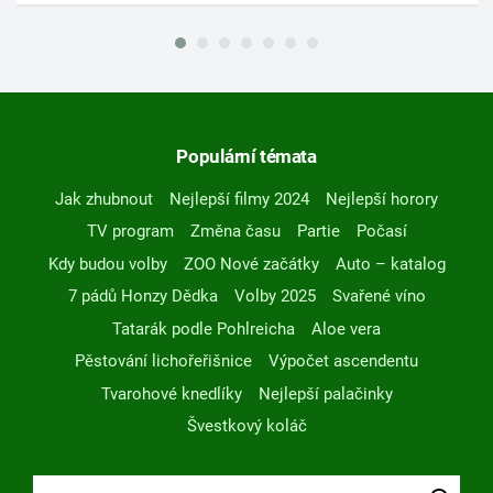
Populární témata
Jak zhubnout
Nejlepší filmy 2024
Nejlepší horory
TV program
Změna času
Partie
Počasí
Kdy budou volby
ZOO Nové začátky
Auto – katalog
7 pádů Honzy Dědka
Volby 2025
Svařené víno
Tatarák podle Pohlreicha
Aloe vera
Pěstování lichořeřišnice
Výpočet ascendentu
Tvarohové knedlíky
Nejlepší palačinky
Švestkový koláč