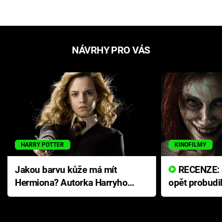
NÁVRHY PRO VÁS
HARRY POTTER
KINOFILMY
Jakou barvu kůže má mít
RECENZE: Smrtelné zlo se
Hermiona? Autorka Harryho
opět probudi
Pottera přišla s ráznou
přichází s n
odpovědí
hororovou n