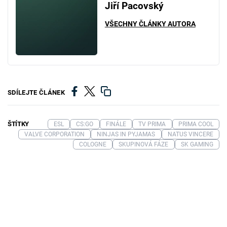
Jiří Pacovský
VŠECHNY ČLÁNKY AUTORA
SDÍLEJTE ČLÁNEK
ŠTÍTKY
ESL
CS:GO
FINÁLE
TV PRIMA
PRIMA COOL
VALVE CORPORATION
NINJAS IN PYJAMAS
NATUS VINCERE
COLOGNE
SKUPINOVÁ FÁZE
SK GAMING