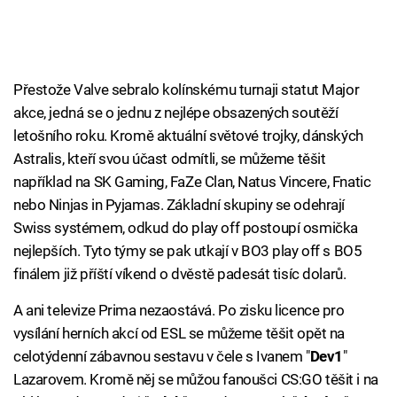
Přestože Valve sebralo kolínskému turnaji statut Major
akce, jedná se o jednu z nejlépe obsazených soutěží
letošního roku. Kromě aktuální světové trojky, dánských
Astralis, kteří svou účast odmítli, se můžeme těšit
například na SK Gaming, FaZe Clan, Natus Vincere, Fnatic
nebo Ninjas in Pyjamas. Základní skupiny se odehrají
Swiss systémem, odkud do play off postoupí osmička
nejlepších. Tyto týmy se pak utkají v BO3 play off s BO5
finálem již příští víkend o dvěstě padesát tisíc dolarů.
A ani televize Prima nezaostává. Po zisku licence pro
vysílání herních akcí od ESL se můžeme těšit opět na
celotýdenní zábavnou sestavu v čele s Ivanem "
Dev1
"
Lazarovem. Kromě něj se můžou fanoušci CS:GO těšit i na