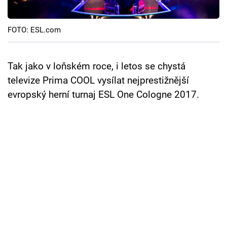
Cool Esport
FOTO: ESL.com
Pořady
TV Program
Tak jako v loňském roce, i letos se chystá
televize Prima COOL vysílat nejprestižnější
Sledujte prima+
evropský herní turnaj ESL One Cologne 2017.
Přihlášení
Sledujte nás