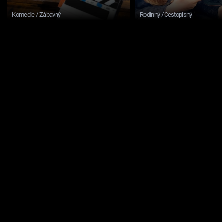
Komedie / Zábavný
Rodinný / Cestopisný