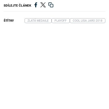
SDÍLEJTE ČLÁNEK
ŠTÍTKY
ZLATÁ MEDAILE
PLAYOFF
COOL LIGA JARO 2018