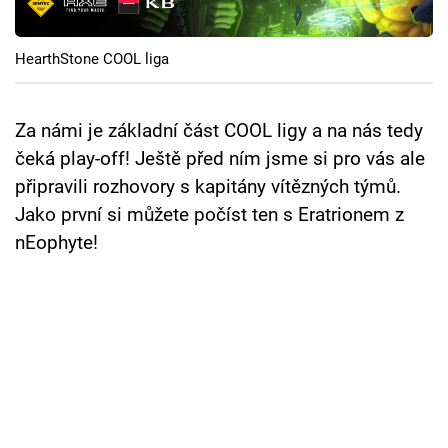
Cool Esport
HearthStone COOL liga
Pořady
TV Program
Za námi je základní část COOL ligy a na nás tedy
čeká play-off! Ještě před ním jsme si pro vás ale
Sledujte prima+
připravili rozhovory s kapitány vítězných týmů.
Jako první si můžete počíst ten s Eratrionem z
Přihlášení
nEophyte!
Sledujte nás