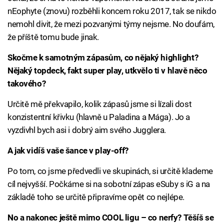
nEophyte (znovu) rozběhli koncem roku 2017, tak se nikdo
nemohl divit, že mezi pozvanými týmy nejsme. No doufám,
že příště tomu bude jinak.
Skočme k samotným zápasům, co nějaký highlight?
Nějaký topdeck, fakt super play, utkvělo ti v hlavě něco
takového?
Určitě mě překvapilo, kolik zápasů jsme si lízali dost
konzistentní křivku (hlavně u Paladina a Mága). Jo a
vyzdivhl bych asi i dobrý aim svého Jugglera.
A jak vidíš vaše šance v play-off?
Po tom, co jsme předvedli ve skupinách, si určitě klademe
cíl nejvyšší. Počkáme si na sobotní zápas eSuby s iG a na
základě toho se určitě připravíme opět co nejlépe.
No a nakonec ještě mimo COOL ligu – co nerfy? Těšíš se