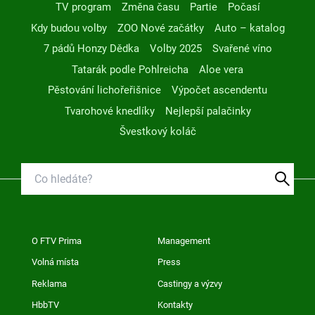
TV program
Změna času
Partie
Počasí
Kdy budou volby
ZOO Nové začátky
Auto – katalog
7 pádů Honzy Dědka
Volby 2025
Svařené víno
Tatarák podle Pohlreicha
Aloe vera
Pěstování lichořeřišnice
Výpočet ascendentu
Tvarohové knedlíky
Nejlepší palačinky
Švestkový koláč
O FTV Prima
Management
Volná místa
Press
Reklama
Castingy a výzvy
HbbTV
Kontakty