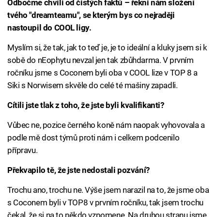
Odbočme chvíli od čistých faktů – řekni nám složení
tvého "dreamteamu", se kterým bys co nejraději
nastoupil do COOL ligy.
Myslím si, že tak, jak to teď je, je to ideální a kluky jsem si k
sobě do nEophytu nevzal jen tak zbůhdarma. V prvním
ročníku jsme s Coconem byli oba v COOL lize v TOP 8 a
Siki s Norwisem skvěle do celé té mašiny zapadli.
Cítili jste tlak z toho, že jste byli kvalifikanti?
Vůbec ne, pozice černého koně nám naopak vyhovovala a
podle mě dost týmů proti nám i celkem podcenilo
přípravu.
Překvapilo tě, že jste nedostali pozvání?
Trochu ano, trochu ne. Výše jsem narazil na to, že jsme oba
s Coconem byli v TOP8 v prvním ročníku, tak jsem trochu
čekal, že si na to někdo vzpomene. Na druhou stranu jsme