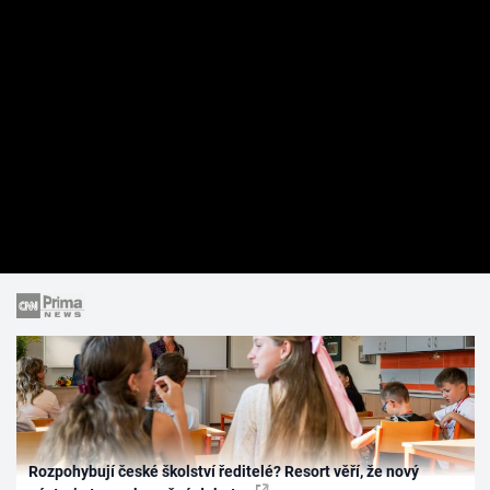
Rozpohybují české školství ředitelé? Resort věří, že nový