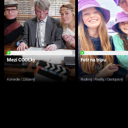
PŘEHRÁT
PŘEHRÁT
Mezi COOLky
Fotr na tripu
Komedie / Zábavný
Rodinný / Reality / Cestopisný