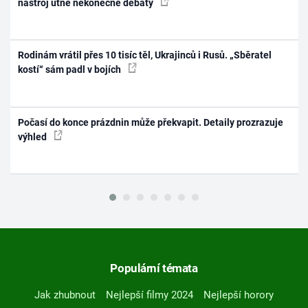
nástroj utne nekonečné debaty
Rodinám vrátil přes 10 tisíc těl, Ukrajinců i Rusů. „Sběratel
kostí“ sám padl v bojích
Počasí do konce prázdnin může překvapit. Detaily prozrazuje
výhled
Populární témata
Jak zhubnout
Nejlepší filmy 2024
Nejlepší horory