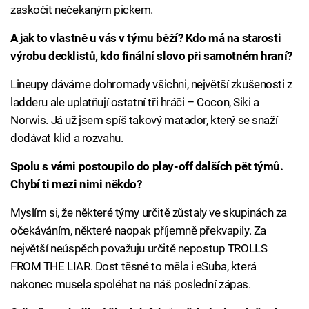
zaskočit nečekaným pickem.
A jak to vlastně u vás v týmu běží? Kdo má na starosti
výrobu decklistů, kdo finální slovo při samotném hraní?
Lineupy dáváme dohromady všichni, největší zkušenosti z
ladderu ale uplatňují ostatní tři hráči – Cocon, Siki a
Norwis. Já už jsem spíš takový matador, který se snaží
dodávat klid a rozvahu.
Spolu s vámi postoupilo do play-off dalších pět týmů.
Chybí ti mezi nimi někdo?
Myslím si, že některé týmy určitě zůstaly ve skupinách za
očekáváním, některé naopak příjemně překvapily. Za
největší neúspěch považuju určitě nepostup TROLLS
FROM THE LIAR. Dost těsné to měla i eSuba, která
nakonec musela spoléhat na náš poslední zápas.