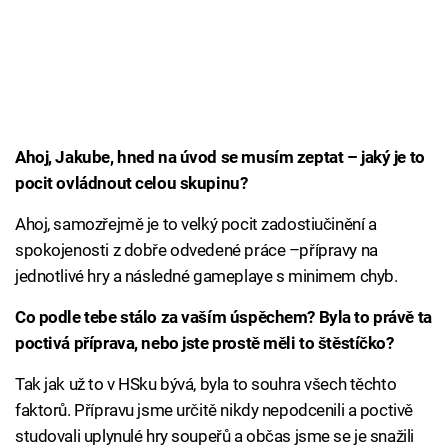
Ahoj, Jakube, hned na úvod se musím zeptat – jaký je to
pocit ovládnout celou skupinu?
Ahoj, samozřejmě je to velký pocit zadostiučinění a
spokojenosti z dobře odvedené práce –přípravy na
jednotlivé hry a následné gameplaye s minimem chyb.
Co podle tebe stálo za vaším úspěchem? Byla to právě ta
poctivá příprava, nebo jste prostě měli to štěstíčko?
Tak jak už to v HSku bývá, byla to souhra všech těchto
faktorů. Přípravu jsme určitě nikdy nepodcenili a poctivě
studovali uplynulé hry soupeřů a občas jsme se je snažili