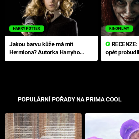
HARRY POTTER
KINOFILMY
Jakou barvu kůže má mít
RECENZE: Smrtelné zlo se
Hermiona? Autorka Harryho
opět probudi
Pottera přišla s ráznou
přichází s n
odpovědí
hororovou n
POPULÁRNÍ POŘADY NA PRIMA COOL