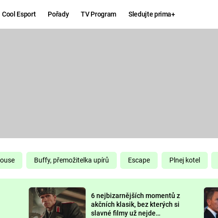
Cool Esport
Pořady
TV Program
Sledujte prima+
Hry
Zábava
MAFIA
ZÁBAVN
GALERI
GTA 6
NEJLEP
KINGDOM
KOMEDI
COME:
DELIVERANCE
CHUCK
House
Buffy, přemožitelka upírů
Escape
Plnej kotel
NORRIS
ESPORT
6 nejbizarnějších momentů z
DEADP
akčních klasik, bez kterých si
slavné filmy už nejde