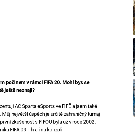
ým počinem v rámci FIFA 20. Mohl bys se
ě ještě neznají?
entuji AC Sparta eSports ve FIFĚ a jsem také
Můj největší úspěch je určitě zahraničný turnaj
 první zkušenost s FIFOU byla už v roce 2002.
íku FIFA 09 ji hraji na konzoli.