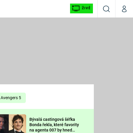
ŽIVĚ
Vyhledávání
Můj p
Prima+
É
CNN Prima NEWS
E
Prima FRESH
ŠÍ
Prima LIVING
E
Prima Ženy
Avengers 5
Prima LAJK
Bývalá castingová šéfka
OOL
Bonda řekla, které favority
Sledujte nás
na agenta 007 by hned