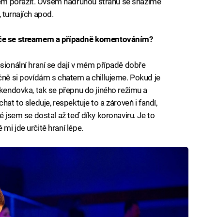
em porazit. Ovšem nadruhou stranu se snažíme
 turnajích apod.
ráče se streamem a případně komentováním?
sionální hraní se dají v mém případě dobře
ečně si povídám s chatem a chillujeme. Pokud je
íkendovka, tak se přepnu do jiného režimu a
hat to sleduje, respektuje to a zároveň i fandí,
é jsem se dostal až teď díky koronaviru. Je to
mi jde určitě hraní lépe.