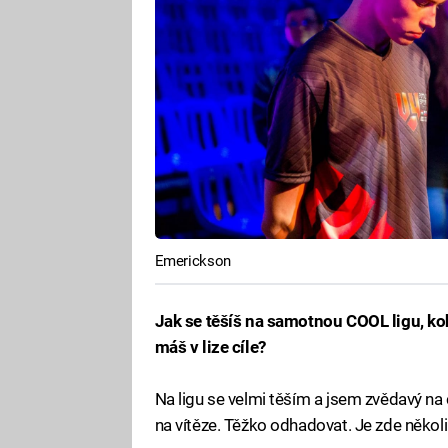
Emerickson
Jak se těšíš na samotnou COOL ligu, koh
máš v lize cíle?
Na ligu se velmi těším a jsem zvědavý na 
na vítěze. Těžko odhadovat. Je zde několik