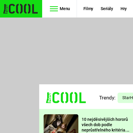
Menu
Filmy
Seriály
Hry
Seriály
Filmy
SIMPSONOVI
STAR WARS
HVĚZDNÁ
AVENGERS
BRÁNA
RYCHLE A
TEORIE
ZBĚSILE 10
Trendy:
VELKÉHO
Star
PREDÁTOR
TŘESKU
10 nejděsivějších hororů
FUTURAMA
všech dob podle
neprůstřelného kritéria.