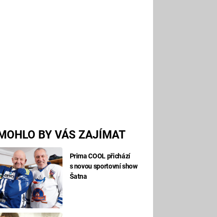
MOHLO BY VÁS ZAJÍMAT
Prima COOL přichází
s novou sportovní show
Šatna