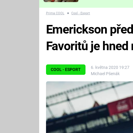
Které děsivé pecky vám
nejvíc zvednou tep?
Prima COOL
■
Cool - Esport
Emerickson před
Favoritů je hned 
6. května 2020 19:27
COOL - ESPORT
Michael Pšenák