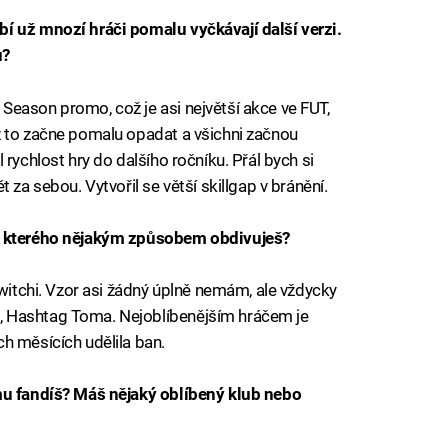
í už mnozí hráči pomalu vyčkávají další verzi.
u?
eason promo, což je asi největší akce ve FUT,
ž to začne pomalu opadat a všichni začnou
rychlost hry do dalšího ročníku. Přál bych si
 za sebou. Vytvořil se větší skillgap v bránění.
e, kterého nějakým způsobem obdivuješ?
twitchi. Vzor asi žádný úplně nemám, ale vždycky
 Hashtag Toma. Nejoblíbenějším hráčem je
h měsících udělila ban.
omu fandíš? Máš nějaký oblíbený klub nebo