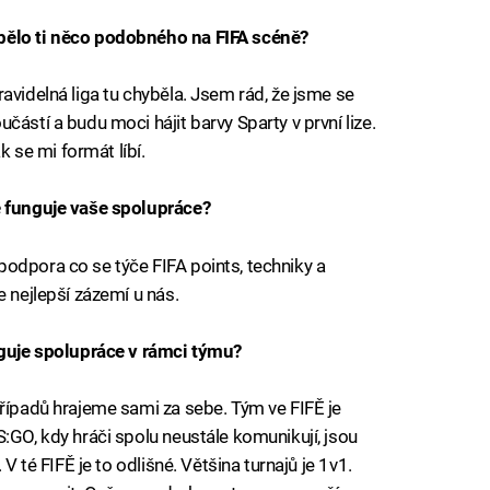
bělo ti něco podobného na FIFA scéně?
avidelná liga tu chyběla. Jsem rád, že jsme se
částí a budu moci hájit barvy Sparty v první lize.
k se mi formát líbí.
ě funguje vaše spolupráce?
odpora co se týče FIFA points, techniky a
e nejlepší zázemí u nás.
unguje spolupráce v rámci týmu?
případů hrajeme sami za sebe. Tým ve FIFĚ je
:GO, kdy hráči spolu neustále komunikují, jsou
 V té FIFĚ je to odlišné. Většina turnajů je 1v1.