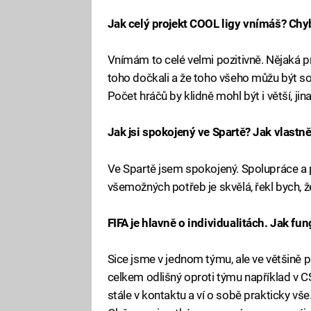
Jak celý projekt COOL ligy vnímáš? Chy
Vnímám to celé velmi pozitivně. Nějaká pr
toho dočkali a že toho všeho můžu být sou
Počet hráčů by klidně mohl být i větší, jina
Jak jsi spokojený ve Spartě? Jak vlastn
Ve Spartě jsem spokojený. Spolupráce a p
všemožných potřeb je skvělá, řekl bych, ž
FIFA je hlavně o individualitách. Jak f
Sice jsme v jednom týmu, ale ve většině 
celkem odlišný oproti týmu například v CS
stále v kontaktu a ví o sobě prakticky vše.