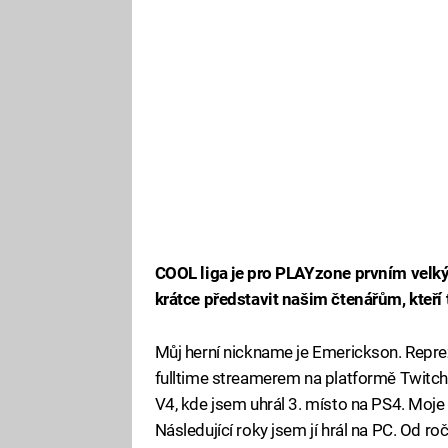
COOL liga je pro PLAYzone prvním velk
krátce představit našim čtenářům, kteří t
Můj herní nickname je Emerickson. Reprez
fulltime streamerem na platformě Twitch. 
V4, kde jsem uhrál 3. místo na PS4. Moje
Následující roky jsem jí hrál na PC. Od ročn