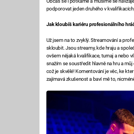
Občas se i potkáme a musíme se navzáj
podporovat jeden druhého v kvalifikacích,
Jak kloubíš kariéru profesionálního h
Už jsem na to zvyklý. Streamování a profe
skloubit. Jsou streamy, kde hraju a spol
ovšem nějaká kvalifikace, turnaj a nebo v
snažím se soustředit hlavně na hru a můj c
což je skvělé! Komentování je věc, ke kter
zajímavá zkušenost a baví mě to, nicméně 