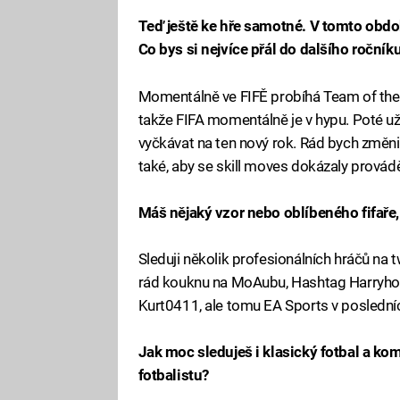
Teď ještě ke hře samotné. V tomto obdob
Co bys si nejvíce přál do dalšího ročník
Momentálně ve FIFĚ probíhá Team of the S
takže FIFA momentálně je v hypu. Poté u
vyčkávat na ten nový rok. Rád bych změnil 
také, aby se skill moves dokázaly provádět
Máš nějaký vzor nebo oblíbeného fifař
Sleduji několik profesionálních hráčů na 
rád kouknu na MoAubu, Hashtag Harryho,
Kurt0411, ale tomu EA Sports v posledníc
Jak moc sleduješ i klasický fotbal a k
fotbalistu?