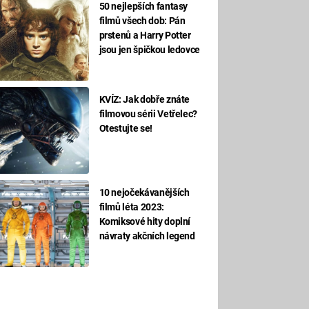
50 nejlepších fantasy
filmů všech dob: Pán
prstenů a Harry Potter
jsou jen špičkou ledovce
KVÍZ: Jak dobře znáte
filmovou sérii Vetřelec?
Otestujte se!
10 nejočekávanějších
filmů léta 2023:
Komiksové hity doplní
návraty akčních legend