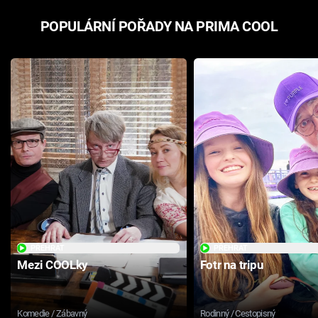
POPULÁRNÍ POŘADY NA PRIMA COOL
PŘEHRÁT
PŘEHRÁT
Mezi COOLky
Fotr na tripu
Komedie / Zábavný
Rodinný / Cestopisný