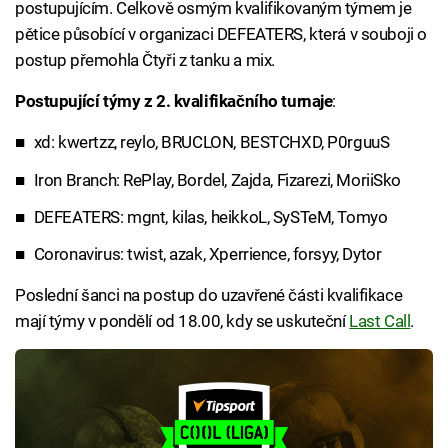
postupujícím. Celkově osmým kvalifikovaným týmem je
pětice působící v organizaci DEFEATERS, která v souboji o
postup přemohla Čtyři z tanku a mix.
Postupující týmy z 2. kvalifikačního turnaje
:
xd: kwertzz, reylo, BRUCLON, BESTCHXD, P0rguuS
Iron Branch: RePlay, Bordel, Zajda, Fizarezi, MoriiSko
DEFEATERS: mgnt, kilas, heikkoL, SySTeM, Tomyo
Coronavirus: twist, azak, Xperrience, forsyy, Dytor
Poslední šanci na postup do uzavřené části kvalifikace
mají týmy v pondělí od 18.00, kdy se uskuteční
Last Call
.