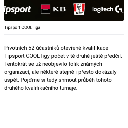
Cool Esport
Pořady
Tipsport COOL liga
TV Program
Sledujte prima+
Prvotních 52 účastníků otevřené kvalifikace
Tipsport COOL ligy počet v té druhé ještě předčil.
Tentokrát se už neobjevilo tolik známých
Přihlášení
organizací, ale některé stejně i přesto dokázaly
uspět. Pojďme si tedy shrnout průběh tohoto
Sledujte nás
druhého kvalifikačního turnaje.