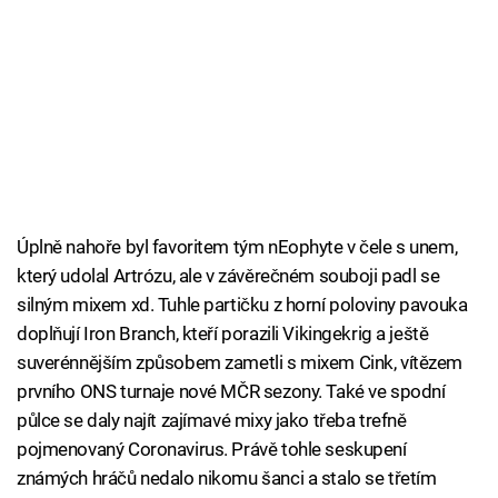
Úplně nahoře byl favoritem tým nEophyte v čele s unem,
který udolal Artrózu, ale v závěrečném souboji padl se
silným mixem xd. Tuhle partičku z horní poloviny pavouka
doplňují Iron Branch, kteří porazili Vikingekrig a ještě
suverénnějším způsobem zametli s mixem Cink, vítězem
prvního ONS turnaje nové MČR sezony. Také ve spodní
půlce se daly najít zajímavé mixy jako třeba trefně
pojmenovaný Coronavirus. Právě tohle seskupení
známých hráčů nedalo nikomu šanci a stalo se třetím