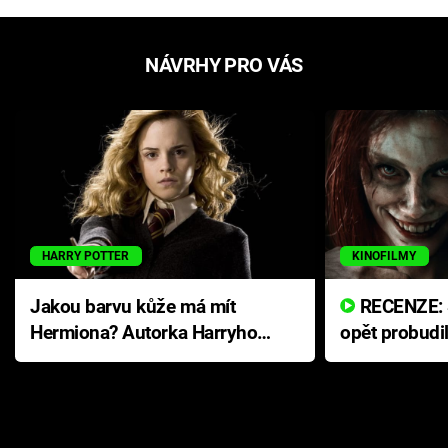
NÁVRHY PRO VÁS
HARRY POTTER
KINOFILMY
Jakou barvu kůže má mít
RECENZE: Smrtelné zlo se
Hermiona? Autorka Harryho
opět probudi
Pottera přišla s ráznou
přichází s n
odpovědí
hororovou n