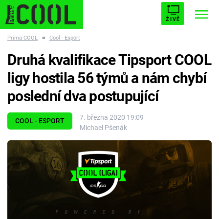
ŽIVĚ
Prima COOL
■
Cool - Esport
STARHOUSE
BUFFY, PŘEMOŽITELKA UPÍRŮ
Trendy:
Druhá kvalifikace Tipsport COOL
ESCAPE
PLNEJ KOTEL
AVENGERS 5
ligy hostila 56 týmů a nám chybí
poslední dva postupující
7. března 2020 19:09
COOL - ESPORT
Michael Pšenák
Témata
Filmy
Seriály
Hry