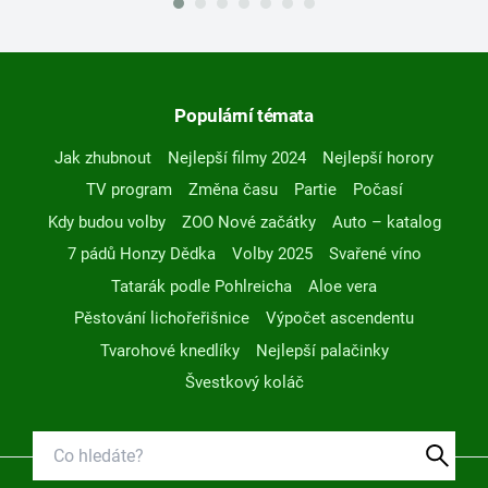
Populární témata
Jak zhubnout
Nejlepší filmy 2024
Nejlepší horory
TV program
Změna času
Partie
Počasí
Kdy budou volby
ZOO Nové začátky
Auto – katalog
7 pádů Honzy Dědka
Volby 2025
Svařené víno
Tatarák podle Pohlreicha
Aloe vera
Pěstování lichořeřišnice
Výpočet ascendentu
Tvarohové knedlíky
Nejlepší palačinky
Švestkový koláč