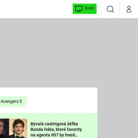
ŽIVĚ
Vyhledávání
Můj p
Prima+
É
CNN Prima NEWS
E
Prima FRESH
ŠÍ
Prima LIVING
E
Prima Ženy
Avengers 5
Prima LAJK
Bývalá castingová šéfka
OOL
Bonda řekla, které favority
Sledujte nás
na agenta 007 by hned