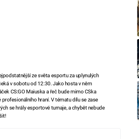
ejpodstatnější ze světa esportu za uplynulých
čeká v sobotu od 12:30. Jako hosta v něm
hráček CS:GO Maiuska a řeč bude mimo CSka
tě profesionálního hraní. V tématu dílu se zase
rých se hrály esportové turnaje, a chybět nebude
it!