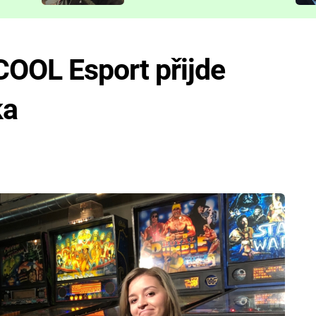
představit
COOL Esport přijde
ka