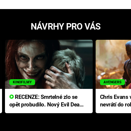
NÁVRHY PRO VÁS
KINOFILMY
AVENGERS
RECENZE: Smrtelné zlo se
Chris Evans v
opět probudilo. Nový Evil Dead
nevrátí do ro
přichází s neodolatelnou
Ameriky
hororovou nabídkou