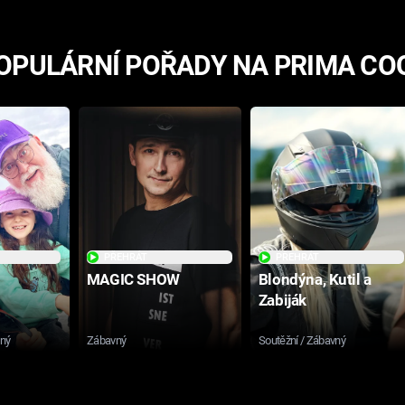
OPULÁRNÍ POŘADY NA PRIMA CO
PŘEHRÁT
PŘEHRÁT
MAGIC SHOW
Blondýna, Kutil a
Zabiják
sný
Zábavný
Soutěžní / Zábavný