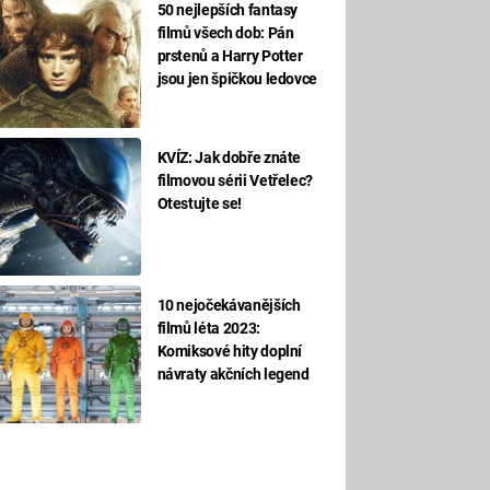
50 nejlepších fantasy
filmů všech dob: Pán
prstenů a Harry Potter
jsou jen špičkou ledovce
KVÍZ: Jak dobře znáte
filmovou sérii Vetřelec?
Otestujte se!
10 nejočekávanějších
filmů léta 2023:
Komiksové hity doplní
návraty akčních legend