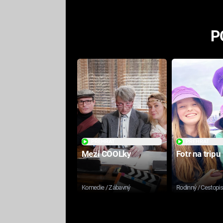
P
PŘEHRÁT
PŘEHRÁT
Mezi COOLky
Fotr na tripu
Komedie / Zábavný
Rodinný / Cestopi