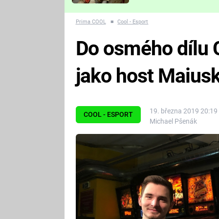
Které děsivé pecky vám
nejvíc zvednou tep?
Prima COOL
■
Cool - Esport
Do osmého dílu 
jako host Maius
19. března 2019 20:19
COOL - ESPORT
Michael Pšenák