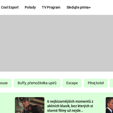
Cool Esport
Pořady
TV Program
Sledujte prima+
Hry
Zábava
MAFIA
ZÁBAVN
GALERI
GTA 6
NEJLEP
KINGDOM
KOMEDI
COME:
DELIVERANCE
CHUCK
House
Buffy, přemožitelka upírů
Escape
Plnej kotel
NORRIS
ESPORT
6 nejbizarnějších momentů z
DEADP
akčních klasik, bez kterých si
slavné filmy už nejde