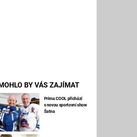
MOHLO BY VÁS ZAJÍMAT
Prima COOL přichází
s novou sportovní show
Šatna