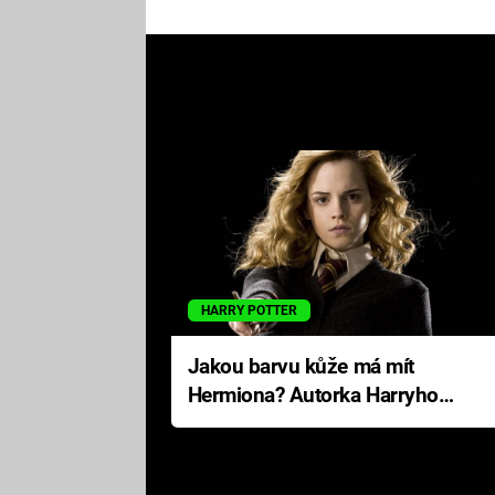
HARRY POTTER
Jakou barvu kůže má mít
Hermiona? Autorka Harryho
Pottera přišla s ráznou
odpovědí