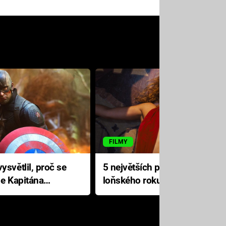
FILMY
ysvětlil, proč se
5 největších propadáků
le Kapitána
loňského roku: Disney na
jediné katastrofě prodělal 200
milionů dolarů