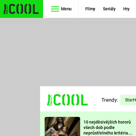
Menu
Filmy
Seriály
Hry
Seriály
Filmy
SIMPSONOVI
STAR WARS
HVĚZDNÁ
AVENGERS
BRÁNA
RYCHLE A
TEORIE
ZBĚSILE 10
Trendy:
VELKÉHO
Star
PREDÁTOR
TŘESKU
10 nejděsivějších hororů
FUTURAMA
všech dob podle
neprůstřelného kritéria.