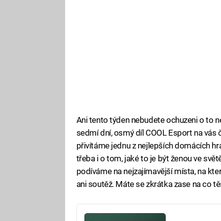
Ani tento týden nebudete ochuzeni o to n
sedmí dní, osmý díl COOL Esport na vás 
přivítáme jednu z nejlepších domácích 
třeba i o tom, jaké to je být ženou ve svě
podíváme na nejzajímavější místa, na kte
ani soutěž. Máte se zkrátka zase na co těš