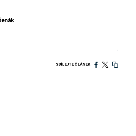
šenák
SDÍLEJTE ČLÁNEK