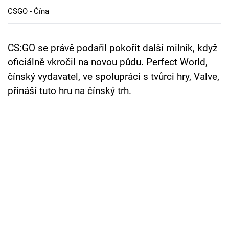
Cool Esport
CSGO - Čína
Pořady
CS:GO se právě podařil pokořit další milník, když
TV Program
oficiálně vkročil na novou půdu. Perfect World,
čínský vydavatel, ve spolupráci s tvůrci hry, Valve,
Sledujte prima+
přináší tuto hru na čínský trh.
Přihlášení
Sledujte nás