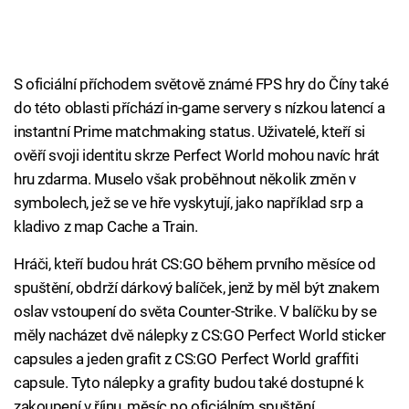
S oficiální příchodem světově známé FPS hry do Číny také
do této oblasti příchází in-game servery s nízkou latencí a
instantní Prime matchmaking status. Uživatelé, kteří si
ověří svoji identitu skrze Perfect World mohou navíc hrát
hru zdarma. Muselo však proběhnout několik změn v
symbolech, jež se ve hře vyskytují, jako například srp a
kladivo z map Cache a Train.
Hráči, kteří budou hrát CS:GO během prvního měsíce od
spuštění, obdrží dárkový balíček, jenž by měl být znakem
oslav vstoupení do světa Counter-Strike. V balíčku by se
měly nacházet dvě nálepky z CS:GO Perfect World sticker
capsules a jeden grafit z CS:GO Perfect World graffiti
capsule. Tyto nálepky a grafity budou také dostupné k
zakoupení v říjnu, měsíc po oficiálním spuštění.