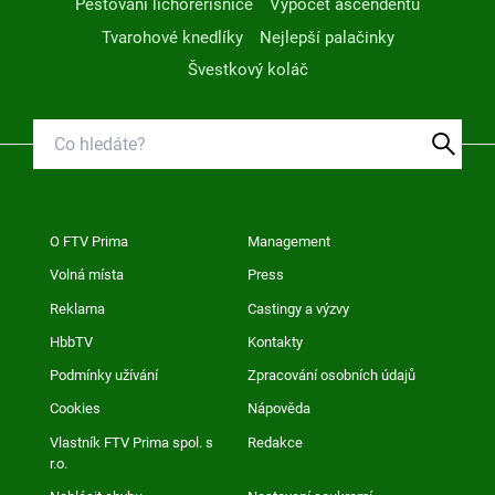
Pěstování lichořeřišnice
Výpočet ascendentu
Tvarohové knedlíky
Nejlepší palačinky
Švestkový koláč
O FTV Prima
Management
Volná místa
Press
Reklama
Castingy a výzvy
HbbTV
Kontakty
Podmínky užívání
Zpracování osobních údajů
Cookies
Nápověda
Vlastník FTV Prima spol. s
Redakce
r.o.