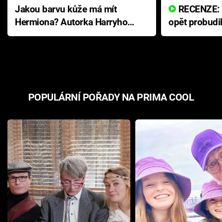
Jakou barvu kůže má mít
RECENZE: Smrtelné zlo se
Hermiona? Autorka Harryho
opět probudi
Pottera přišla s ráznou
přichází s n
odpovědí
hororovou n
POPULÁRNÍ POŘADY NA PRIMA COOL