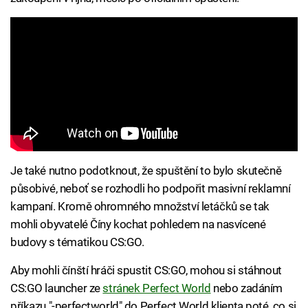
Je také nutno podotknout, že spuštění to bylo skutečně
působivé, neboť se rozhodli ho podpořit masivní reklamní
kampaní. Kromě ohromného množství letáčků se tak
mohli obyvatelé Číny kochat pohledem na nasvícené
budovy s tématikou CS:GO.
Aby mohli čínští hráči spustit CS:GO, mohou si stáhnout
CS:GO launcher ze
stránek Perfect World
nebo zadáním
příkazu "-perfectworld" do Perfect World klienta poté, co si