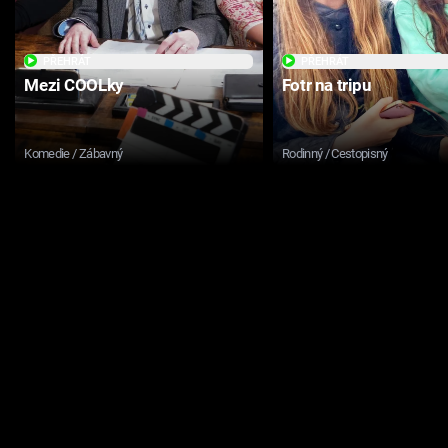
PŘEHRÁT
PŘEHRÁT
Mezi COOLky
Fotr na tripu
Komedie / Zábavný
Rodinný / Cestopisný