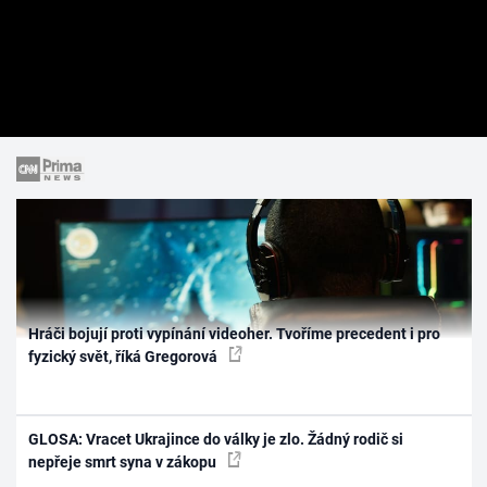
Hráči bojují proti vypínání videoher. Tvoříme precedent i pro
fyzický svět, říká Gregorová
GLOSA: Vracet Ukrajince do války je zlo. Žádný rodič si
nepřeje smrt syna v zákopu