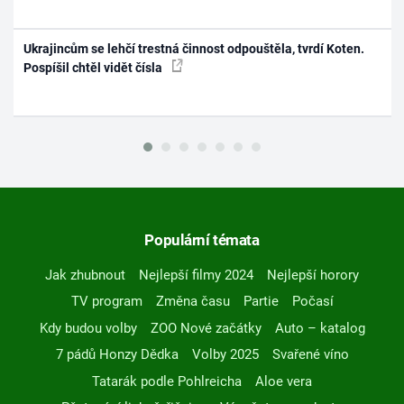
Ukrajincům se lehčí trestná činnost odpouštěla, tvrdí Koten.
Pospíšil chtěl vidět čísla
Populární témata
Jak zhubnout
Nejlepší filmy 2024
Nejlepší horory
TV program
Změna času
Partie
Počasí
Kdy budou volby
ZOO Nové začátky
Auto – katalog
7 pádů Honzy Dědka
Volby 2025
Svařené víno
Tatarák podle Pohlreicha
Aloe vera