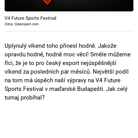
Cool Esport
V4 Future Sports Festival
Pořady
Zdroj: Cybersport.com
TV Program
Uplynulý víkend toho přinesl hodně. Jakože
Sledujte prima+
opravdu hodně, hodně moc věcí! Směle můžeme
říci, že je to pro český esport nejúspěšnější
Přihlášení
víkend za posledních pár měsíců. Největší podíl
na tom má úspěch naší výpravy na V4 Future
Sports Festival v maďarské Budapešti. Jak celý
Sledujte nás
turnaj probíhal?