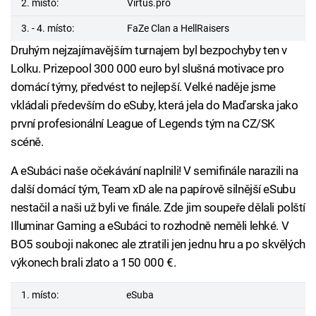
2. místo:
Virtus.pro
3. - 4. místo:
FaZe Clan a HellRaisers
Druhým nejzajímavějším turnajem byl bezpochyby ten v
Lolku. Prizepool 300 000 euro byl slušná motivace pro
domácí týmy, předvést to nejlepší. Velké naděje jsme
vkládali především do eSuby, která jela do Maďarska jako
první profesionální League of Legends tým na CZ/SK
scéně.
A eSubáci naše očekávání naplnili! V semifinále narazili na
další domácí tým, Team xD ale na papírově silnější eSubu
nestačil a naši už byli ve finále. Zde jim soupeře dělali polští
Illuminar Gaming a eSubáci to rozhodně neměli lehké. V
BO5 souboji nakonec ale ztratili jen jednu hru a po skvělých
výkonech brali zlato a 150 000 €.
1. místo:
eSuba