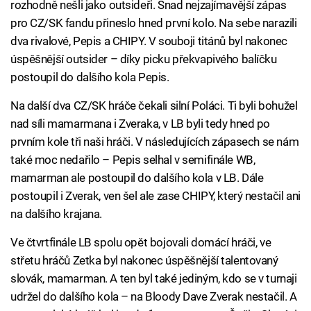
rozhodně nešli jako outsideři. Snad nejzajímavější zápas
pro CZ/SK fandu přineslo hned první kolo. Na sebe narazili
dva rivalové, Pepis a CHIPY. V souboji titánů byl nakonec
úspěšnější outsider – díky picku překvapivého balíčku
postoupil do dalšího kola Pepis.
Na další dva CZ/SK hráče čekali silní Poláci. Ti byli bohužel
nad síli mamarmana i Zveraka, v LB byli tedy hned po
prvním kole tři naši hráči. V následujících zápasech se nám
také moc nedařilo – Pepis selhal v semifinále WB,
mamarman ale postoupil do dalšího kola v LB. Dále
postoupil i Zverak, ven šel ale zase CHIPY, který nestačil ani
na dalšího krajana.
Ve čtvrtfinále LB spolu opět bojovali domácí hráči, ve
střetu hráčů Zetka byl nakonec úspěšnější talentovaný
slovák, mamarman. A ten byl také jediným, kdo se v turnaji
udržel do dalšího kola – na Bloody Dave Zverak nestačil. A