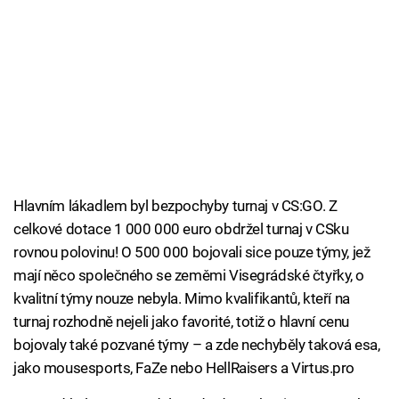
Hlavním lákadlem byl bezpochyby turnaj v CS:GO. Z
celkové dotace 1 000 000 euro obdržel turnaj v CSku
rovnou polovinu! O 500 000 bojovali sice pouze týmy, jež
mají něco společného se zeměmi Visegrádské čtyřky, o
kvalitní týmy nouze nebyla. Mimo kvalifikantů, kteří na
turnaj rozhodně nejeli jako favorité, totiž o hlavní cenu
bojovaly také pozvané týmy – a zde nechyběly taková esa,
jako mousesports, FaZe nebo HellRaisers a Virtus.pro