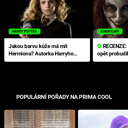
HARRY POTTER
KINOFILMY
Jakou barvu kůže má mít
RECENZE: Smrtelné zlo se
Hermiona? Autorka Harryho
opět probudi
Pottera přišla s ráznou
přichází s n
odpovědí
hororovou n
POPULÁRNÍ POŘADY NA PRIMA COOL