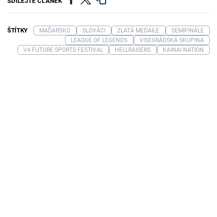
SDÍLEJTE ČLÁNEK
ŠTÍTKY
MAĎARSKO
SLOVÁCI
ZLATÁ MEDAILE
SEMIFINÁLE
LEAGUE OF LEGENDS
VISEGRÁDSKÁ SKUPINA
V4 FUTURE SPORTS FESTIVAL
HELLRAISERS
KAINAI NATION