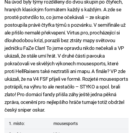
Na úvod byly týmy rozděleny do dvou skupin po čtyřech,
hraných klasickým formátem každý s každým. A zde se
prostě potvrdilo to, co jsme očekávali – ze skupin
postoupila právě čtyřka týmů s pozvánku. V semifinále už
ale přišlo nemalé překvapení. Virtus.pro, procházející si
dlouhodobou krizí, porazili bez ztráty mapy světovou
jedničku FaZe Clan! To jsme opravdu nikdo nečekali a VP
ukázali, že stále umí hrát. V druhé části pavouka
pokračovali ve skvělých výkonech mousesports, které
proti HellRaisers také neztratili ani mapu. A finále? VP zde
ukázali, že na V4 FSF přijeli ve formě. Rozjeté mousesports
potrápili, na výhru to ale nestačilo – STYKO a spol. brali
zlato! Pro domácí fandy přišla záhy ještě jedna pěkná
zpráva, ocenění pro nejlepšího hráče turnaje totiž obdržel
český sniper oskar.
1. místo:
mousesports