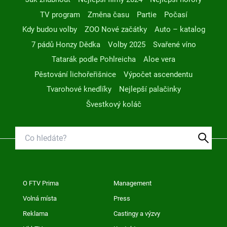
TV program
Změna času
Partie
Počasí
Kdy budou volby
ZOO Nové začátky
Auto – katalog
7 pádů Honzy Dědka
Volby 2025
Svařené víno
Tatarák podle Pohlreicha
Aloe vera
Pěstování lichořeřišnice
Výpočet ascendentu
Tvarohové knedlíky
Nejlepší palačinky
Švestkový koláč
O FTV Prima
Management
Volná místa
Press
Reklama
Castingy a výzvy