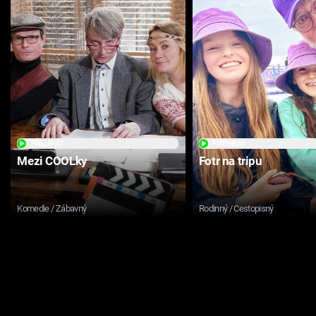
PŘEHRÁT
PŘEHRÁT
Mezi COOLky
Fotr na tripu
Komedie / Zábavný
Rodinný / Cestopisný