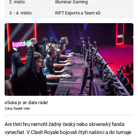
2. místo:
Illuminar Gaming
3. - 4. místo:
RIFT Esports a Team xD
eSuba je ze zlata ráda!
Zdroj: Radek Vebr
Ani třetí hru nemohl žádný český nebo slovenský fanda
vynechat. V Clash Royale bojovali čtyři našinci a do turnaje