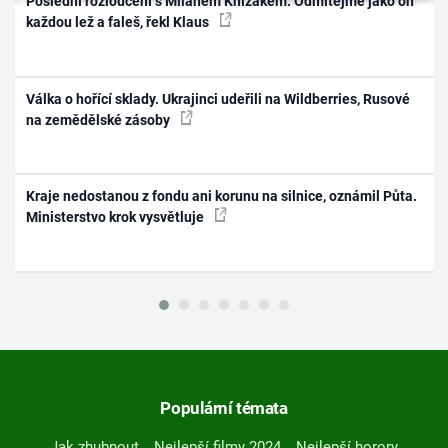
Poslední rozloučení s Milanem Knížákem: Odmítejme jako on
každou lež a faleš, řekl Klaus
Válka o hořící sklady. Ukrajinci udeřili na Wildberries, Rusové
na zemědělské zásoby
Kraje nedostanou z fondu ani korunu na silnice, oznámil Půta.
Ministerstvo krok vysvětluje
Populární témata
Jak zhubnout
Nejlepší filmy 2024
Nejlepší horory