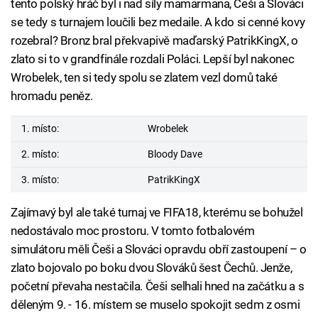
tento polský hráč byl i nad síly mamarmana, Češi a Slováci
se tedy s turnajem loučili bez medaile. A kdo si cenné kovy
rozebral? Bronz bral překvapivě maďarský PatrikKingX, o
zlato si to v grandfinále rozdali Poláci. Lepší byl nakonec
Wrobelek, ten si tedy spolu se zlatem vezl domů také
hromadu peněz.
1. místo:
Wrobelek
2. místo:
Bloody Dave
3. místo:
PatrikKingX
Zajímavý byl ale také turnaj ve FIFA18, kterému se bohužel
nedostávalo moc prostoru. V tomto fotbalovém
simulátoru měli Češi a Slováci opravdu obří zastoupení – o
zlato bojovalo po boku dvou Slováků šest Čechů. Jenže,
početní převaha nestačila. Češi selhali hned na začátku a s
děleným 9. - 16. místem se muselo spokojit sedm z osmi