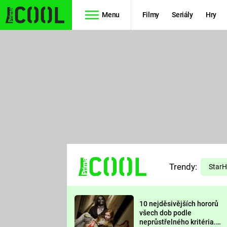
Menu
Filmy
Seriály
Hry
Seriály
Filmy
SIMPSONOVI
STAR WARS
HVĚZDNÁ
AVENGERS
BRÁNA
RYCHLE A
TEORIE
ZBĚSILE 10
Trendy:
VELKÉHO
Star
PREDÁTOR
TŘESKU
10 nejděsivějších hororů
FUTURAMA
všech dob podle
neprůstřelného kritéria.