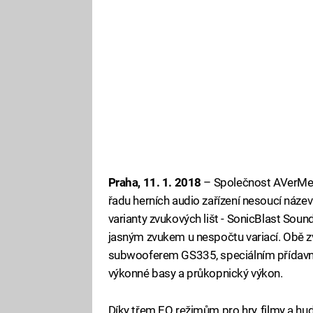
Praha, 11. 1. 2018
– Společnost AVerMedi
řadu herních audio zařízení nesoucí náze
varianty zvukových lišt - SonicBlast Sou
jasným zvukem u nespočtu variací. Obě zvu
subwooferem GS335, speciálním přídavn
výkonné basy a průkopnický výkon.
Díky třem EQ režimům pro hry, filmy a hu