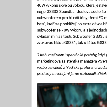
40W výkonu skvělou volbou, která je naví
něj je GS333 Soundbar doslova audio še
subwooferem pro hlubší tóny, třemi EQ m
basů, kteří se poohlížejí po extra dávce h
subwoofer se 70W výkonu a s jednoduch
ovládáním hlasitosti. Subwoofer GS335 s
zvukovou lištou GS331, tak s lištou GS33
“Hráči mají velmi specifické potřeby, když 
marketingová asistentka manažera AVerM
vazbu uživatelů z hlediska preferencí audi
produkty, se kterými jsme rozlouskli oříšek