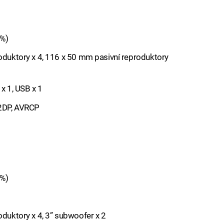
0%)
roduktory x 4, 116 x 50 mm pasivní reproduktory
 x 1, USB x 1
A2DP, AVRCP
0%)
oduktory x 4, 3” subwoofer x 2