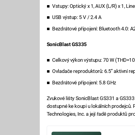
Vstupy: Optický x 1, AUX (L/R) x 1, Line
USB výstup: 5 V / 2.4 A
Bezdrátové připojení: Bluetooth 4.0: 
SonicBlast GS335
Celkový výkon výstupu: 70 W (THD=1
Ovladače reproduktorů: 6.5” aktivní re
Bezdrátové připojení: 5.8 GHz
Zvukové lišty SonicBlast GS331 a GS33
dostupné ke koupi u lokálních prodejců. 
Technologies, Inc. a její řadě produktů p