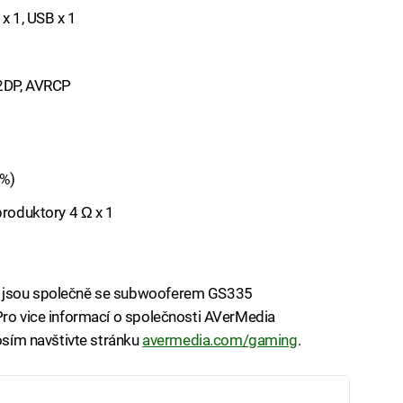
 x 1, USB x 1
A2DP, AVRCP
0%)
produktory 4 Ω x 1
3 jsou společně se subwooferem GS335
Pro vice informací o společnosti AVerMedia
rosím navštivte stránku
avermedia.com/gaming
.