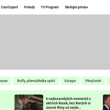
Cool Esport
Pořady
TV Program
Sledujte prima+
Hry
Zábava
MAFIA
ZÁBAVN
GALERI
GTA 6
NEJLEP
KINGDOM
KOMEDI
COME:
DELIVERANCE
CHUCK
House
Buffy, přemožitelka upírů
Escape
Plnej kotel
NORRIS
ESPORT
6 nejbizarnějších momentů z
DEADP
akčních klasik, bez kterých si
slavné filmy už nejde