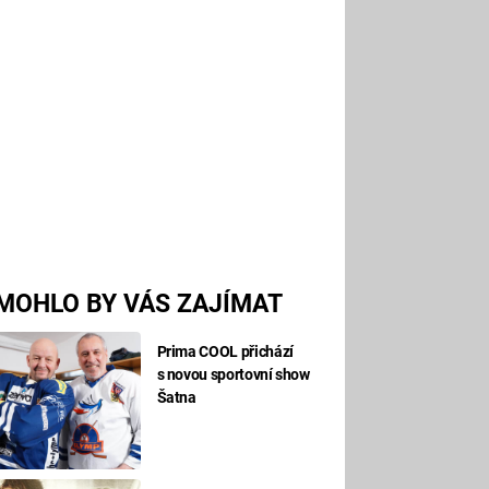
MOHLO BY VÁS ZAJÍMAT
Prima COOL přichází
s novou sportovní show
Šatna