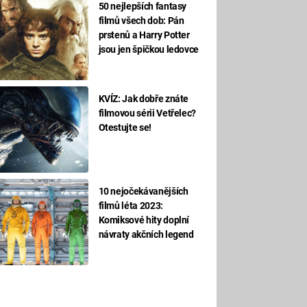
50 nejlepších fantasy
filmů všech dob: Pán
prstenů a Harry Potter
jsou jen špičkou ledovce
KVÍZ: Jak dobře znáte
filmovou sérii Vetřelec?
Otestujte se!
10 nejočekávanějších
filmů léta 2023:
Komiksové hity doplní
návraty akčních legend