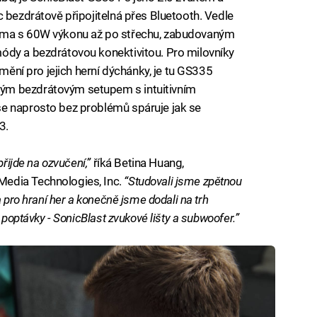
c bezdrátově připojitelná přes Bluetooth. Vedle
lma s 60W výkonu až po střechu, zabudovaným
ódy a bezdrátovou konektivitou. Pro milovníky
řmění pro jejich herní dýchánky, je tu GS335
ým bezdrátovým setupem s intuitivním
e naprosto bez problémů spáruje jak se
3.
přijde na ozvučení,”
říká Betina Huang,
edia Technologies, Inc.
“Studovali jsme zpětnou
a pro hraní her a konečně jsme dodali na trh
 poptávky - SonicBlast zvukové lišty a subwoofer.”