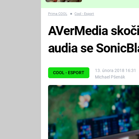
Které děsivé pecky vám
nejvíc zvednou tep?
Prima COOL
■
Cool - Esport
AVerMedia skoči
audia se SonicBl
13. února 2018 16:31
COOL - ESPORT
Michael Pšenák