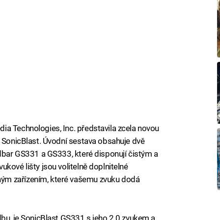
a Technologies, Inc. představila zcela novou
v SonicBlast. Úvodní sestava obsahuje dvě
ndbar GS331 a GS333, které disponují čistým a
kové lišty jsou volitelně doplnitelné
ým zařízením, které vašemu zvuku dodá
dbu, je SonicBlast GS331 s jeho 2.0 zvukem a