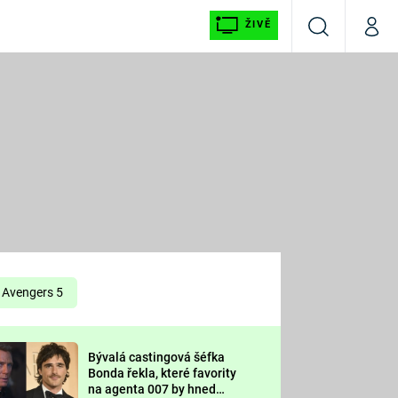
ŽIVĚ
Vyhledávání
Můj p
Prima+
É
CNN Prima NEWS
E
Prima FRESH
ŠÍ
Prima LIVING
E
Prima Ženy
Avengers 5
Prima LAJK
Bývalá castingová šéfka
OOL
Bonda řekla, které favority
Sledujte nás
na agenta 007 by hned