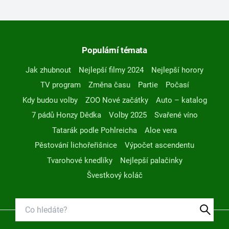
Populární témata
Jak zhubnout
Nejlepší filmy 2024
Nejlepší horory
TV program
Změna času
Partie
Počasí
Kdy budou volby
ZOO Nové začátky
Auto – katalog
7 pádů Honzy Dědka
Volby 2025
Svařené víno
Tatarák podle Pohlreicha
Aloe vera
Pěstování lichořeřišnice
Výpočet ascendentu
Tvarohové knedlíky
Nejlepší palačinky
Švestkový koláč