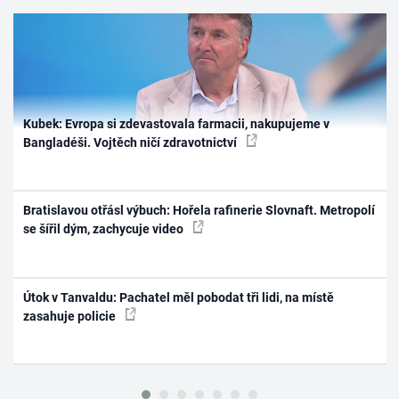
Kubek: Evropa si zdevastovala farmacii, nakupujeme v
Bangladéši. Vojtěch ničí zdravotnictví
Bratislavou otřásl výbuch: Hořela rafinerie Slovnaft. Metropolí
se šířil dým, zachycuje video
Útok v Tanvaldu: Pachatel měl pobodat tři lidi, na místě
zasahuje policie