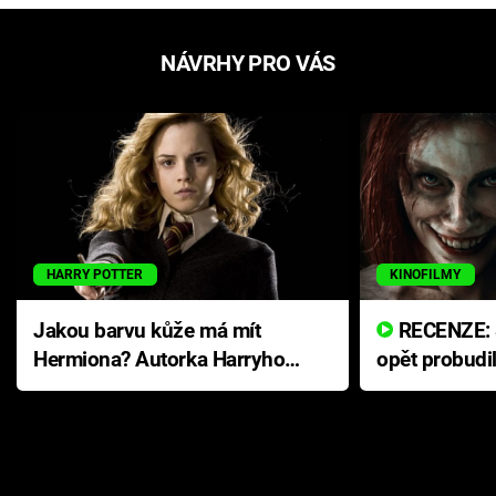
NÁVRHY PRO VÁS
HARRY POTTER
KINOFILMY
Jakou barvu kůže má mít
RECENZE: Smrtelné zlo se
Hermiona? Autorka Harryho
opět probudi
Pottera přišla s ráznou
přichází s n
odpovědí
hororovou n