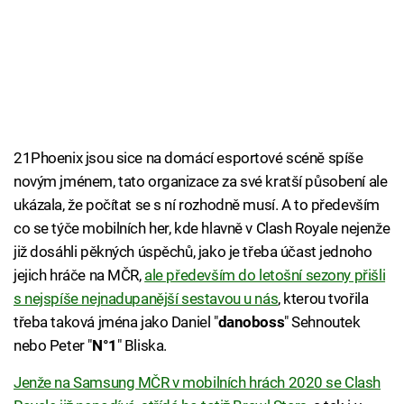
21Phoenix jsou sice na domácí esportové scéně spíše
novým jménem, tato organizace za své kratší působení ale
ukázala, že počítat se s ní rozhodně musí. A to především
co se týče mobilních her, kde hlavně v Clash Royale nejenže
již dosáhli pěkných úspěchů, jako je třeba účast jednoho
jejich hráče na MČR,
ale především do letošní sezony přišli
s nejspíše nejnadupanější sestavou u nás
, kterou tvořila
třeba taková jména jako Daniel "
danoboss
" Sehnoutek
nebo Peter "
N°1
" Bliska.
Jenže na Samsung MČR v mobilních hrách 2020 se Clash