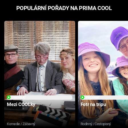
POPULÁRNÍ POŘADY NA PRIMA COOL
PŘEHRÁT
PŘEHRÁT
Mezi COOLky
Fotr na tripu
Komedie / Zábavný
Rodinný / Cestopisný