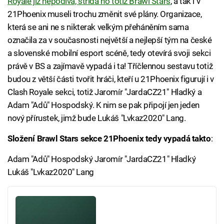
Royale již nepodívá, střídá ho totiž Brawl Stars
, a tak i v
21Phoenix museli trochu změnit své plány. Organizace,
která se ani ne s nikterak velkým přeháněním sama
označila za v současnosti největší a nejlepší tým na české
a slovenské mobilní esport scéně, tedy otevírá svoji sekci
právě v BS a zajímavě vypadá i ta! Tříčlennou sestavu totiž
budou z větší části tvořit hráči, kteří u 21Phoenix figurují i v
Clash Royale sekci, totiž Jaromír "JardaCZ21" Hladký a
Adam "Adů" Hospodský. K nim se pak připojí jen jeden
nový přírustek, jimž bude Lukáš "Lvkaz2020" Lang.
Složení Brawl Stars sekce 21Phoenix tedy vypadá takto
:
Adam "Adů" Hospodský Jaromír "JardaCZ21" Hladký
Lukáš "Lvkaz2020" Lang