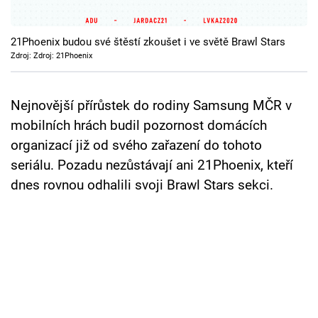
Cool Esport
21Phoenix budou své štěstí zkoušet i ve světě Brawl Stars
Pořady
Zdroj: Zdroj: 21Phoenix
TV Program
Nejnovější přírůstek do rodiny Samsung MČR v
Sledujte prima+
mobilních hrách budil pozornost domácích
organizací již od svého zařazení do tohoto
Přihlášení
seriálu. Pozadu nezůstávají ani 21Phoenix, kteří
dnes rovnou odhalili svoji Brawl Stars sekci.
Sledujte nás