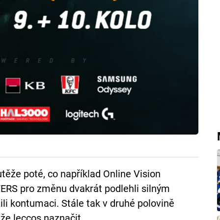
těže poté, co například Online Vision
TERS pro změnu dvakrát podlehli silným
li kontumaci. Stále tak v druhé polovině
ůže leccos naznačit.