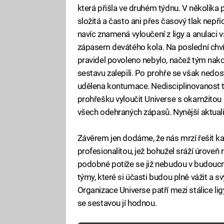
která přišla ve druhém týdnu. V několik
složitá a často ani přes časový tlak nepř
navíc znamená vyloučení z ligy a anulaci 
zápasem devátého kola. Na poslední chvíli 
pravidel povoleno nebylo, načež tým nak
sestavu zalepili. Po prohře se však nedos
udělena kontumace. Nedisciplinovanost tr
prohřešku vyloučit Universe s okamžitou p
všech odehraných zápasů. Nynější aktuali
Závěrem jen dodáme, že nás mrzí řešit 
profesionalitou, jež bohužel sráží úrove
podobné potíže se již nebudou v budoucn
týmy, které si účasti budou plně vážit a
Organizace Universe patří mezi stálice lig
se sestavou jí hodnou.