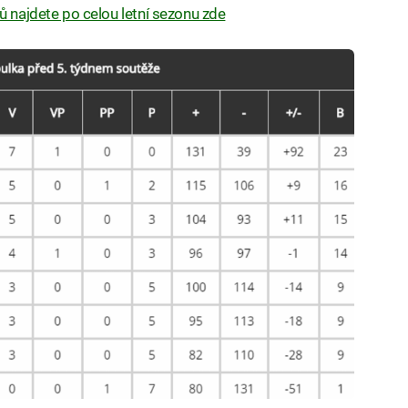
ů najdete po celou letní sezonu zde