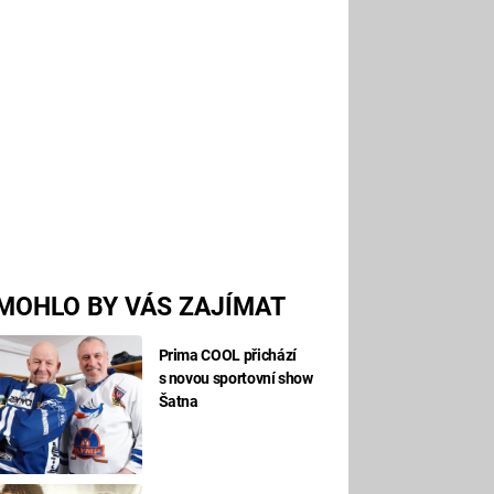
MOHLO BY VÁS ZAJÍMAT
Prima COOL přichází
s novou sportovní show
Šatna