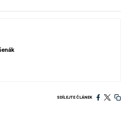
šenák
SDÍLEJTE ČLÁNEK