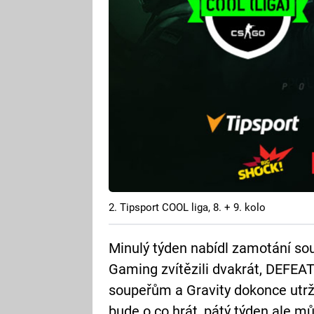
2. Tipsport COOL liga, 8. + 9. kolo
Minulý týden nabídl zamotání sou
Gaming zvítězili dvakrát, DEFEA
soupeřům a Gravity dokonce utrži
bude o co hrát, pátý týden ale m