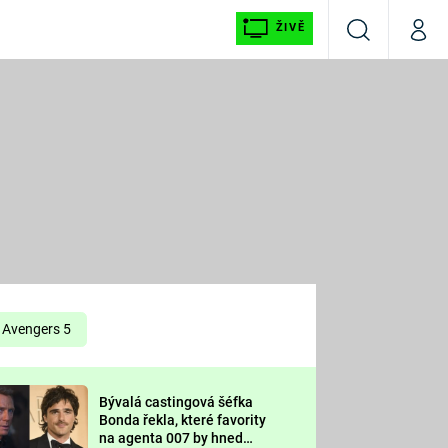
ŽIVĚ
Vyhledávání
Můj p
Prima+
É
CNN Prima NEWS
E
Prima FRESH
ŠÍ
Prima LIVING
E
Prima Ženy
Avengers 5
Prima LAJK
Bývalá castingová šéfka
OOL
Bonda řekla, které favority
Sledujte nás
na agenta 007 by hned