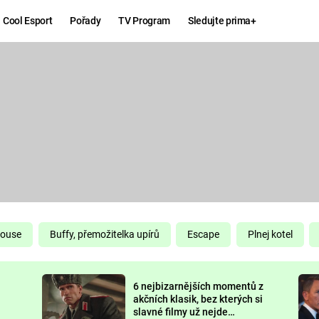
Cool Esport
Pořady
TV Program
Sledujte prima+
Hry
Zábava
MAFIA
ZÁBAVN
GALERI
GTA 6
NEJLEP
KINGDOM
KOMEDI
COME:
DELIVERANCE
CHUCK
House
Buffy, přemožitelka upírů
Escape
Plnej kotel
NORRIS
ESPORT
6 nejbizarnějších momentů z
DEADP
akčních klasik, bez kterých si
slavné filmy už nejde