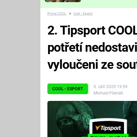
Které děsivé pecky vám
nejvíc zvednou tep?
Prima COOL
■
Cool - Esport
2. Tipsport COOL
potřetí nedostavi
vyloučeni ze sou
9. září 2020 19:59
COOL - ESPORT
Michael Pšenák