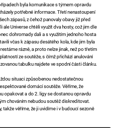
a případech byla komunikace s týmem opravdu
icházely potřebné informace. Třetí nenastoupení
všech zápasů, z čehož panovaly obavy již před
ale Universe chtěli využít dva hosty, což jim dle
onec dohromady dali a s využitím jednoho hosta
tavili včas k zápasu desátého kola, kde jim byla
estáme rázně, a proto nelze jinak, než po třetím
latností ze soutěže, s čímž přichází anulování
zovanou tabulku najdete ve spodní části článku.
každou situaci způsobenou nedostatečnou
ň respektované domácí soutěže. Věříme, že
u opakovat a do 2. ligy se dostanou opravdu
 svým chováním nebudou soutěž diskreditovat.
y, takže věříme, že ji uvidíme i v budoucí sezoně