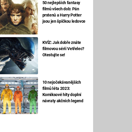
50 nejlepších fantasy
filmů všech dob: Pán
prstenů a Harry Potter
jsou jen špičkou ledovce
KVÍZ: Jak dobře znáte
filmovou sérii Vetřelec?
Otestujte se!
10 nejočekávanějších
filmů léta 2023:
Komiksové hity doplní
návraty akčních legend