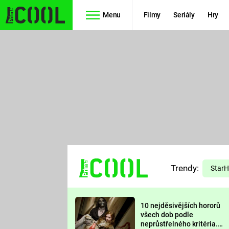
Menu
Filmy
Seriály
Hry
Seriály
Filmy
SIMPSONOVI
STAR WARS
HVĚZDNÁ
AVENGERS
BRÁNA
RYCHLE A
TEORIE
ZBĚSILE 10
Trendy:
VELKÉHO
Star
PREDÁTOR
TŘESKU
10 nejděsivějších hororů
FUTURAMA
všech dob podle
neprůstřelného kritéria.