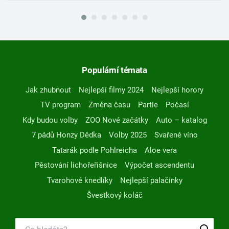
Populární témata
Jak zhubnout
Nejlepší filmy 2024
Nejlepší horory
TV program
Změna času
Partie
Počasí
Kdy budou volby
ZOO Nové začátky
Auto – katalog
7 pádů Honzy Dědka
Volby 2025
Svařené víno
Tatarák podle Pohlreicha
Aloe vera
Pěstování lichořeřišnice
Výpočet ascendentu
Tvarohové knedlíky
Nejlepší palačinky
Švestkový koláč