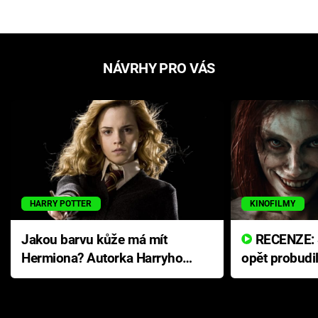
NÁVRHY PRO VÁS
HARRY POTTER
KINOFILMY
Jakou barvu kůže má mít
RECENZE: Smrtelné zlo se
Hermiona? Autorka Harryho
opět probudi
Pottera přišla s ráznou
přichází s n
odpovědí
hororovou n