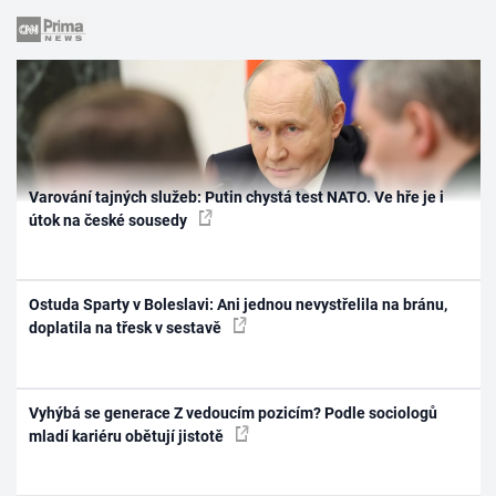
Varování tajných služeb: Putin chystá test NATO. Ve hře je i
útok na české sousedy
Ostuda Sparty v Boleslavi: Ani jednou nevystřelila na bránu,
doplatila na třesk v sestavě
Vyhýbá se generace Z vedoucím pozicím? Podle sociologů
mladí kariéru obětují jistotě