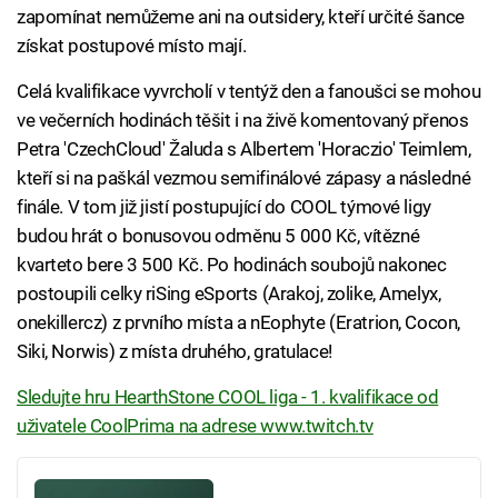
zapomínat nemůžeme ani na outsidery, kteří určité šance
získat postupové místo mají.
Celá kvalifikace vyvrcholí v tentýž den a fanoušci se mohou
ve večerních hodinách těšit i na živě komentovaný přenos
Petra 'CzechCloud' Žaluda s Albertem 'Horaczio' Teimlem,
kteří si na paškál vezmou semifinálové zápasy a následné
finále. V tom již jistí postupující do COOL týmové ligy
budou hrát o bonusovou odměnu 5 000 Kč, vítězné
kvarteto bere 3 500 Kč. Po hodinách soubojů nakonec
postoupili celky riSing eSports (Arakoj, zolike, Amelyx,
onekillercz) z prvního místa a nEophyte (Eratrion, Cocon,
Siki, Norwis) z místa druhého, gratulace!
Sledujte hru HearthStone COOL liga - 1. kvalifikace od
uživatele CoolPrima na adrese www.twitch.tv