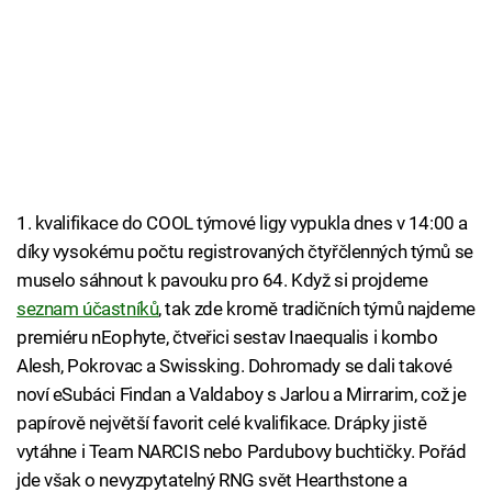
1. kvalifikace do COOL týmové ligy vypukla dnes v 14:00 a
díky vysokému počtu registrovaných čtyřčlenných týmů se
muselo sáhnout k pavouku pro 64. Když si projdeme
seznam účastníků
, tak zde kromě tradičních týmů najdeme
premiéru nEophyte, čtveřici sestav Inaequalis i kombo
Alesh, Pokrovac a Swissking. Dohromady se dali takové
noví eSubáci Findan a Valdaboy s Jarlou a Mirrarim, což je
papírově největší favorit celé kvalifikace. Drápky jistě
vytáhne i Team NARCIS nebo Pardubovy buchtičky. Pořád
jde však o nevyzpytatelný RNG svět Hearthstone a