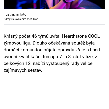
Cool Esport
Ilustrační foto
Pořady
Zdroj: Se svolením Viet Tran
TV Program
Krásný počet 46 týmů uvítal Hearthstone COOL
Sledujte prima+
týmovou ligu. Dlouho očekávaná soutěž byla
domácí komunitou přijata opravdu vřele a hned
Přihlášení
úvodní kvalifikační turnaj o 7. a 8. slot v lize, z
celkových 12, nabízí vystoupený řady velice
zajímavých sestav.
Sledujte nás