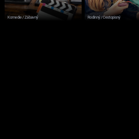
Komedie / Zábavný
Rodinný / Cestopisný