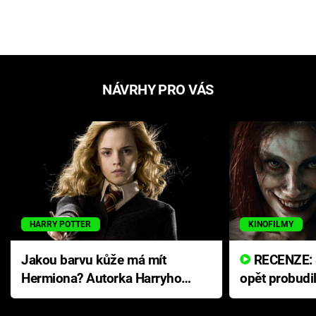
NÁVRHY PRO VÁS
HARRY POTTER
KINOFILMY
Jakou barvu kůže má mít
RECENZE: Smrtelné zlo se
Hermiona? Autorka Harryho
opět probudi
Pottera přišla s ráznou
přichází s n
odpovědí
hororovou n