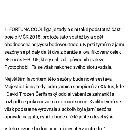
1. FORTUNA COOL liga je tady a s ní také podstatná část
boje o MČR 2018, protože tato soutěž byla opět
ohodnocena nejvyšší bodovou třídou. K pěti týmům z jarní
sezóny se přidaly další dva z baráže a kvalifikovaný celek
eEriness E-BLUE, který nahradil původního vítěze
Pyctophobii. Ta se však nakonec svého slotu vzdala.
Největším favoritem této sezóny bude nová sestava
Majestic Lions, tedy jádro jarních šampionů z eXtatus, kde
i David 'Frozen' Čerňanský odolal vábení ze zahraničí a
rozhodl se pokračovat na domácí scéně. Kvalita týmů se
však podstatně vyrovnala a ačkoliv byla jarní sezóna
opravdu napjatá, nyní to bude určitě ještě o level výše.
V této sezóně budou hracími dny úterý a středa, 1.