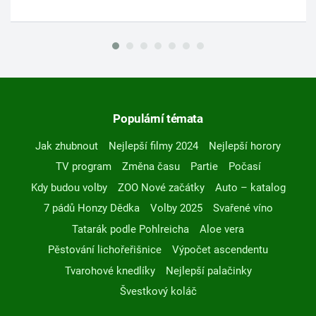
Populární témata
Jak zhubnout
Nejlepší filmy 2024
Nejlepší horory
TV program
Změna času
Partie
Počasí
Kdy budou volby
ZOO Nové začátky
Auto – katalog
7 pádů Honzy Dědka
Volby 2025
Svařené víno
Tatarák podle Pohlreicha
Aloe vera
Pěstování lichořeřišnice
Výpočet ascendentu
Tvarohové knedlíky
Nejlepší palačinky
Švestkový koláč