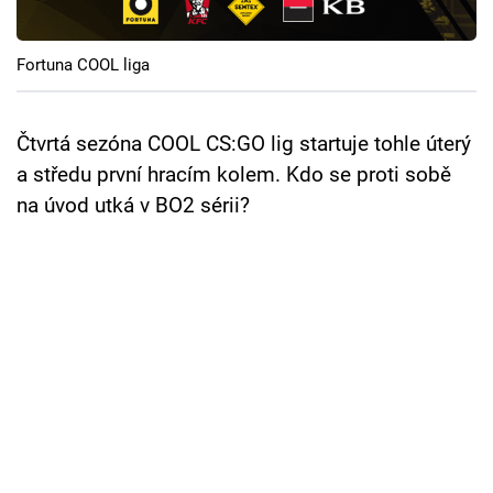
Cool Esport
Fortuna COOL liga
Pořady
TV Program
Čtvrtá sezóna COOL CS:GO lig startuje tohle úterý
a středu první hracím kolem. Kdo se proti sobě
Sledujte prima+
na úvod utká v BO2 sérii?
Přihlášení
Sledujte nás