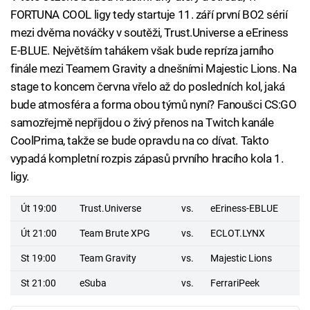
FORTUNA COOL ligy tedy startuje 11. září první BO2 sérií
mezi dvěma nováčky v soutěži, Trust.Universe a eEriness
E-BLUE. Největším tahákem však bude repríza jarního
finále mezi Teamem Gravity a dnešními Majestic Lions. Na
stage to koncem června vřelo až do posledních kol, jaká
bude atmosféra a forma obou týmů nyní? Fanoušci CS:GO
samozřejmě nepřijdou o živý přenos na Twitch kanále
CoolPrima, takže se bude opravdu na co dívat. Takto
vypadá kompletní rozpis zápasů prvního hracího kola 1.
ligy.
Út 19:00
Trust.Universe
vs.
eEriness-EBLUE
Út 21:00
Team Brute XPG
vs.
ECLOT.LYNX
St 19:00
Team Gravity
vs.
Majestic Lions
St 21:00
eSuba
vs.
FerrariPeek