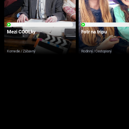
PŘEHRÁT
PŘEHRÁT
Mezi COOLky
Fotr na tripu
Komedie / Zábavný
Rodinný / Cestopisný