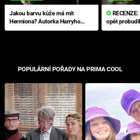
Jakou barvu kůže má mít
RECENZE: Smrtelné zlo se
Hermiona? Autorka Harryho
opět probudi
Pottera přišla s ráznou
přichází s n
odpovědí
hororovou n
POPULÁRNÍ POŘADY NA PRIMA COOL