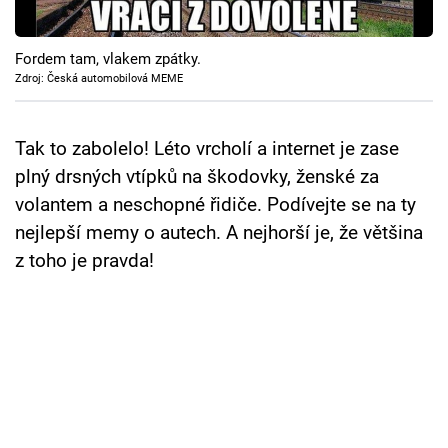
Cool Esport
Fordem tam, vlakem zpátky.
Pořady
Zdroj: Česká automobilová MEME
TV Program
Tak to zabolelo! Léto vrcholí a internet je zase
Sledujte prima+
plný drsných vtípků na škodovky, ženské za
volantem a neschopné řidiče. Podívejte se na ty
Přihlášení
nejlepší memy o autech. A nejhorší je, že většina
z toho je pravda!
Sledujte nás