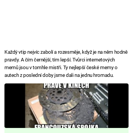
Každý vtip nejvíc zabolí a rozesměje, když je na něm hodně
pravdy. A čím černější, tím lepší. Tvůrci internetových
memů jsou v tomhle mistři. Ty nejlepší české memy o
autech z poslední doby jsme dali na jednu hromadu.