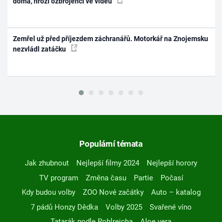
doma, hrozí ozbrojenci ve videu
Zemřel už před příjezdem záchranářů. Motorkář na Znojemsku
nezvládl zatáčku
Populární témata
Jak zhubnout
Nejlepší filmy 2024
Nejlepší horory
TV program
Změna času
Partie
Počasí
Kdy budou volby
ZOO Nové začátky
Auto – katalog
7 pádů Honzy Dědka
Volby 2025
Svařené víno
Tatarák podle Pohlreicha
Aloe vera