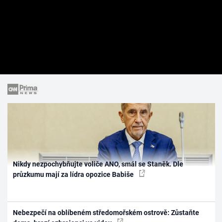
Nikdy nezpochybňujte voliče ANO, smál se Staněk. Dle
průzkumu mají za lídra opozice Babiše
Nebezpečí na oblíbeném středomořském ostrově: Zůstaňte