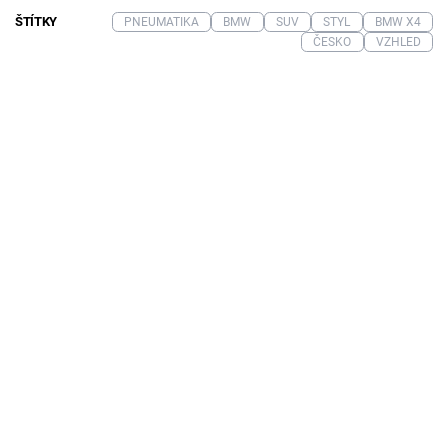
ŠTÍTKY
PNEUMATIKA
BMW
SUV
STYL
BMW X4
ČESKO
VZHLED