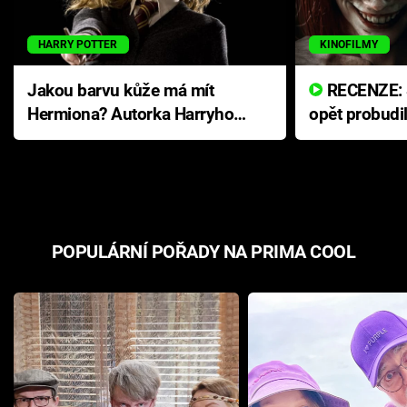
HARRY POTTER
KINOFILMY
Jakou barvu kůže má mít
RECENZE: Smrtelné zlo se
Hermiona? Autorka Harryho
opět probudi
Pottera přišla s ráznou
přichází s n
odpovědí
hororovou n
POPULÁRNÍ POŘADY NA PRIMA COOL