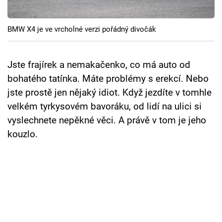
Cool Esport
BMW X4 je ve vrcholné verzi pořádný divočák
Pořady
TV Program
Jste frajírek a nemakačenko, co má auto od
bohatého tatínka. Máte problémy s erekcí. Nebo
Sledujte prima+
jste prostě jen nějaký idiot. Když jezdíte v tomhle
velkém tyrkysovém bavoráku, od lidí na ulici si
Přihlášení
vyslechnete nepěkné věci. A právě v tom je jeho
kouzlo.
Sledujte nás