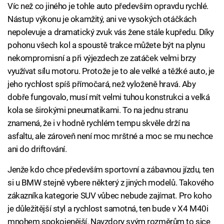
Víc než co jiného je tohle auto především opravdu rychlé.
Nástup výkonu je okamžitý, ani ve vysokých otáčkách
nepolevuje a dramatický zvuk vás žene stále kupředu. Díky
pohonu všech kol a spoustě trakce můžete být na plynu
nekompromisní a při výjezdech ze zatáček velmi brzy
využívat sílu motoru. Protože je to ale velké a těžké auto, je
jeho rychlost spíš přímočará, než vyloženě hravá. Aby
dobře fungovalo, musí mít velmi tuhou konstrukci a velká
kola se širokými pneumatikami. To na jednu stranu
znamená, že i v hodně rychlém tempu skvěle drží na
asfaltu, ale zároveň není moc mrštné a moc se mu nechce
ani do driftování.
Jenže kdo chce především sportovní a zábavnou jízdu, ten
si u BMW stejně vybere některý z jiných modelů. Takového
zákazníka kategorie SUV vůbec nebude zajímat. Pro koho
je důležitější styl a rychlost samotná, ten bude v X4 M40i
mnohem spokojenější. Navzdory svým rozměrům to sice