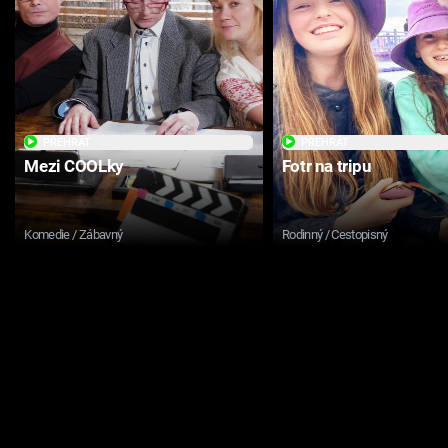
PŘEHRÁT
PŘEHRÁT
Mezi COOLky
Fotr na tripu
Komedie / Zábavný
Rodinný / Cestopisný