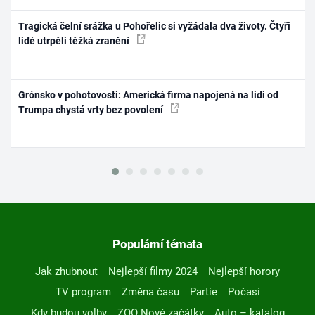
Tragická čelní srážka u Pohořelic si vyžádala dva životy. Čtyři
lidé utrpěli těžká zranění
Grónsko v pohotovosti: Americká firma napojená na lidi od
Trumpa chystá vrty bez povolení
Populární témata
Jak zhubnout
Nejlepší filmy 2024
Nejlepší horory
TV program
Změna času
Partie
Počasí
Kdy budou volby
ZOO Nové začátky
Auto – katalog