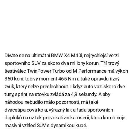
Díváte se na ultimátní BMW X4 M40i, nejrychlejší verzi
sportovního SUV za skoro dva miliony korun. Třílitrový
šestiválec TwinPower Turbo od M Performance má výkon
360 koní, točivý moment 465 Nm a také opravdu řízný
zvuk, který nelze přeslechnout. I když auto váží skoro dvě
tuny, sprint na stovku zvládá za 4,9 sekundy. A aby
náhodou nebudilo málo pozornosti, má také
dvacetipalcová kola, výrazný lak a řadu sportovních
doplňků na už tak provokativní karoserii, která kombinuje
masivní vzhled SUV s dynamikou kupé.