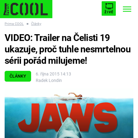
ŽIVĚ
Prima COOL
■
Články
STARHOUSE
BUFFY, PŘEMOŽITELKA UPÍRŮ
Trendy:
VIDEO: Trailer na Čelisti 19
ESCAPE
PLNEJ KOTEL
AVENGERS 5
ukazuje, proč tuhle nesmrtelnou
sérii pořád milujeme!
6. října 2015 14:13
ČLÁNKY
Radek Londin
Témata
Filmy
Seriály
Hry