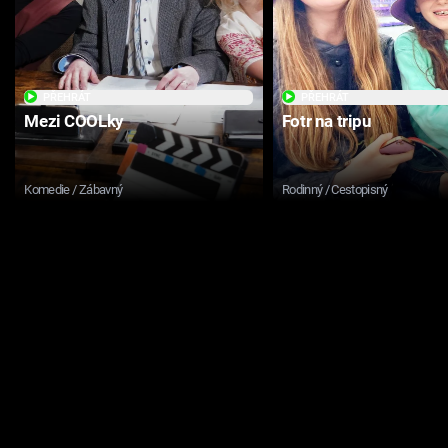
PŘEHRÁT
PŘEHRÁT
Mezi COOLky
Fotr na tripu
Komedie / Zábavný
Rodinný / Cestopisný