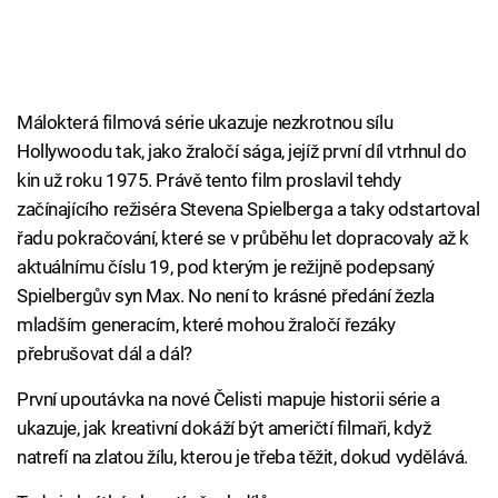
Málokterá filmová série ukazuje nezkrotnou sílu
Hollywoodu tak, jako žraločí sága, jejíž první díl vtrhnul do
kin už roku 1975. Právě tento film proslavil tehdy
začínajícího režiséra Stevena Spielberga a taky odstartoval
řadu pokračování, které se v průběhu let dopracovaly až k
aktuálnímu číslu 19, pod kterým je režijně podepsaný
Spielbergův syn Max. No není to krásné předání žezla
mladším generacím, které mohou žraločí řezáky
přebrušovat dál a dál?
První upoutávka na nové Čelisti mapuje historii série a
ukazuje, jak kreativní dokáží být američtí filmaři, když
natrefí na zlatou žílu, kterou je třeba těžit, dokud vydělává.