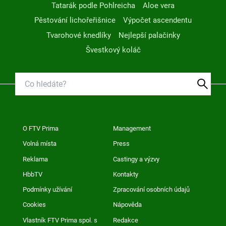
Tatarák podle Pohlreicha
Aloe vera
Pěstování lichořeřišnice
Výpočet ascendentu
Tvarohové knedlíky
Nejlepší palačinky
Švestkový koláč
O FTV Prima
Management
Volná místa
Press
Reklama
Castingy a výzvy
HbbTV
Kontakty
Podmínky užívání
Zpracování osobních údajů
Cookies
Nápověda
Vlastník FTV Prima spol. s
Redakce