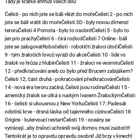
Tady je krátké shrnutí všech dílů:
Čelisti - po nich jste se báli vlézt do mořeČelisti 2 - po nich
jste se báli vrátit do mořeČelisti 3D - byly novou dimenzí
teroruČelisti 4 Pomsta - bylo to osobní!Čelisti 5 - bylo to
jen pro prachyČelisti 6 - čirá rozkošČelisti 7 Online - báli
jste se zalogovatRobočelisti - robotičtí žraloci útočíČelisti
9 - tým žraločích lovců vyráží do akceČelisti 10 - lidé vs
žralok vs hrůza z hlubinČelisti 11 - žraloci ve vesmíruČelisti
12 - předkračování aneb co bylo před Brucem zabijákem?
Čelisti 12; část druhá - pokračování předkračováníČelisti
14 - nová éra teroru začíná, Čelisti jsou rodina!Čelisti 15 -
americký žralok se utká s ruským Ivanem ŽralockýmČelisti
16 - čelisti si ukousnou z New YorkuČelisti 17: Padesát
odstínů krve - drsná láska od tajemného cizinceČelisti 18
Origins - kulervoucí restartČelisti 19 - oceány se
vytrácejí...aby žraloci uchránili svůj domov, musí zaútočit!
Tentokrát je to opravdu opravdu osobní! Již brzy v kinech!