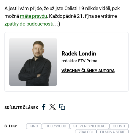
A jestli vám přijde, že už jste Čelisti 19 někde viděli, pak
možná
máte pravdu
. Každopádně 21. října se vrátíme
zpátky do budoucnosti
... ;)
Radek Londin
redaktor FTV Prima
VŠECHNY ČLÁNKY AUTORA
SDÍLEJTE ČLÁNEK
ŠTÍTKY
KINO
HOLLYWOOD
STEVEN SPIELBERG
ČELISTI
ŽRALOCI
FILMOVÁ SÉRIE