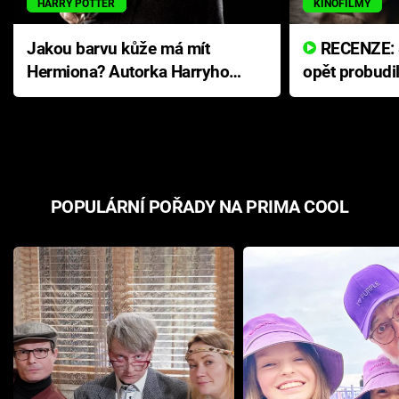
HARRY POTTER
KINOFILMY
Jakou barvu kůže má mít
RECENZE: Smrtelné zlo se
Hermiona? Autorka Harryho
opět probudi
Pottera přišla s ráznou
přichází s n
odpovědí
hororovou n
POPULÁRNÍ POŘADY NA PRIMA COOL