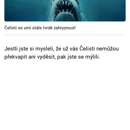
Cool Esport
Pořady
Čelisti se umí stále tvrdě zahryznout!
TV Program
Sledujte prima+
Jestli jste si mysleli, že už vás Čelisti nemůžou
překvapit ani vyděsit, pak jste se mýlili.
Přihlášení
Sledujte nás