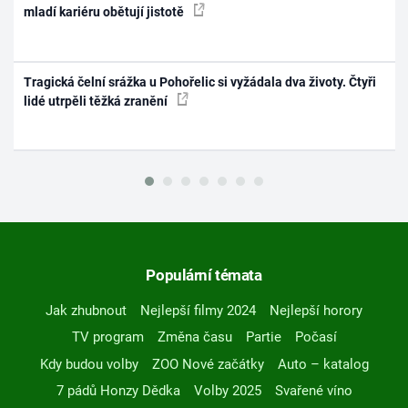
mladí kariéru obětují jistotě
Tragická čelní srážka u Pohořelic si vyžádala dva životy. Čtyři
lidé utrpěli těžká zranění
Populární témata
Jak zhubnout
Nejlepší filmy 2024
Nejlepší horory
TV program
Změna času
Partie
Počasí
Kdy budou volby
ZOO Nové začátky
Auto – katalog
7 pádů Honzy Dědka
Volby 2025
Svařené víno