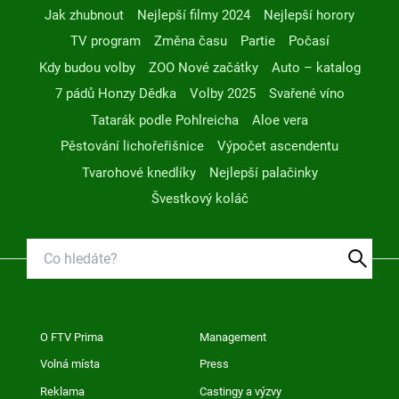
Jak zhubnout
Nejlepší filmy 2024
Nejlepší horory
TV program
Změna času
Partie
Počasí
Kdy budou volby
ZOO Nové začátky
Auto – katalog
7 pádů Honzy Dědka
Volby 2025
Svařené víno
Tatarák podle Pohlreicha
Aloe vera
Pěstování lichořeřišnice
Výpočet ascendentu
Tvarohové knedlíky
Nejlepší palačinky
Švestkový koláč
O FTV Prima
Management
Volná místa
Press
Reklama
Castingy a výzvy