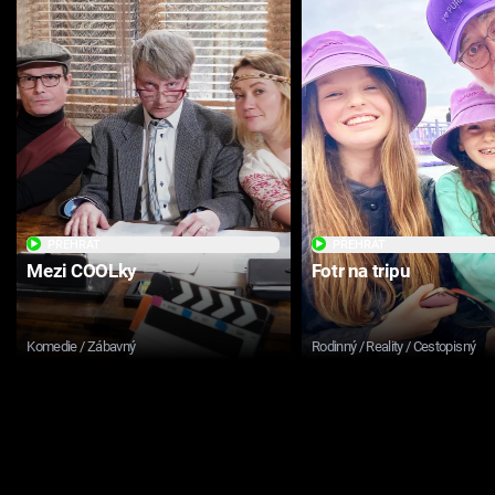
PŘEHRÁT
PŘEHRÁT
Mezi COOLky
Fotr na tripu
Komedie / Zábavný
Rodinný / Reality / Cestopisný