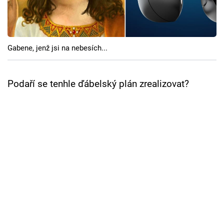
Cool Esport
Pořady
Gabene, jenž jsi na nebesích...
TV Program
Sledujte prima+
Podaří se tenhle ďábelský plán zrealizovat?
Přihlášení
Sledujte nás