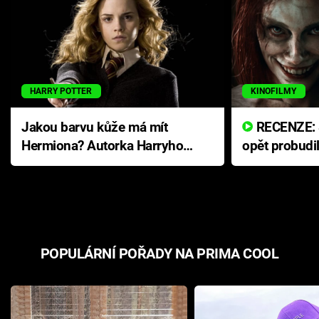
HARRY POTTER
KINOFILMY
Jakou barvu kůže má mít
RECENZE: Smrtelné zlo se
Hermiona? Autorka Harryho
opět probudi
Pottera přišla s ráznou
přichází s n
odpovědí
hororovou n
POPULÁRNÍ POŘADY NA PRIMA COOL