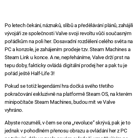
Po letech čekání, náznaků, slibů a předělávání plánů, zahájili
vývojáři ze společnosti Valve svoji revoltu vůči současným
pořádkům na poli her. Dosavadní rozdělení celého světa na
PC a konzole, je zahájením prodeje tzv. Steam Machines a
Steam Link u konce. A ne, nepřeháníme, Valve drží prst na
tepu doby, fakticky ovládá digitální prodej her a pak tu je
pořád ještě Half-Life 3!
Pokud se totiž legendární hra dočká svého třetího
pokračování exkluzivně na platformě Steam OS, na kterém
minipočítače Steam Machines, budou mít ve Valve
vyhráno.
Abyste rozuměli, v čem se ona „revoluce“ skrývá, pak je to
jednak v pohodlném přenosu obrazu a ovládání her z PC