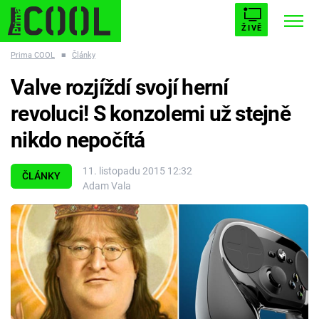
ŽIVĚ
Prima COOL
■
Články
STARHOUSE
BUFFY, PŘEMOŽITELKA UPÍRŮ
Trendy:
Valve rozjíždí svojí herní
ESCAPE
PLNEJ KOTEL
AVENGERS 5
revoluci! S konzolemi už stejně
nikdo nepočítá
11. listopadu 2015 12:32
ČLÁNKY
Adam Vala
Témata
Filmy
Seriály
Hry