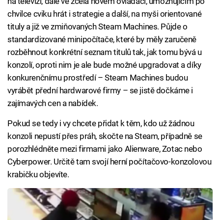
na televizi, dále ve zcela novém ovladači, umožňujícím po
chvilce cviku hrát i strategie a další, na myši orientované
tituly a již ve zmiňovaných Steam Machines. Půjde o
standardizované minipočítače, které by měly zaručeně
rozběhnout konkrétní seznam titulů tak, jak tomu bývá u
konzolí, oproti nim je ale bude možné upgradovat a díky
konkurenčnímu prostředí – Steam Machines budou
vyrábět přední hardwarové firmy – se jistě dočkáme i
zajímavých cen a nabídek.
Pokud se tedy i vy chcete přidat k těm, kdo už žádnou
konzoli nepustí přes práh, skočte na Steam, případně se
porozhlédněte mezi firmami jako Alienware, Zotac nebo
Cyberpower. Určitě tam svojí herní počítačovo-konzolovou
krabičku objevíte.