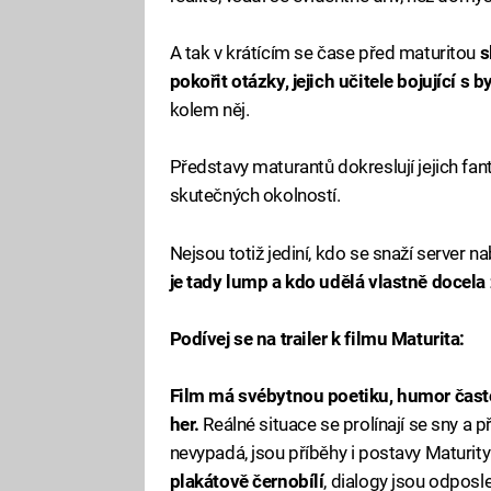
A tak v krátícím se čase před maturitou
s
pokořit otázky, jejich učitele bojující s
kolem něj.
Představy maturantů dokreslují jejich fan
skutečných okolností.
Nejsou totiž jediní, kdo se snaží server n
je tady lump a kdo udělá vlastně docela
Podívej se na trailer k filmu Maturita:
Film má svébytnou poetiku, humor často
her.
Reálné situace se prolínají se sny a 
nevypadá, jsou příběhy i postavy Maturit
plakátově černobílí
, dialogy jsou odposle