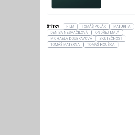
ŠTÍTKY
FILM
TOMÁŠ POLÁK
MATURITA
DENISA NESVAČILOVÁ
ONDŘEJ MALÝ
MICHAELA DOUBRAVOVÁ
SKUTEČNOST
TOMÁŠ MATERNA
TOMÁŠ HOUŠKA