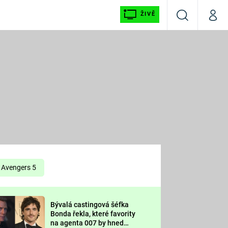
ŽIVĚ
Vyhledávání
Můj p
Prima+
É
CNN Prima NEWS
E
Prima FRESH
ŠÍ
Prima LIVING
E
Prima Ženy
Avengers 5
Prima LAJK
Bývalá castingová šéfka
OOL
Bonda řekla, které favority
Sledujte nás
na agenta 007 by hned