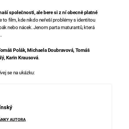
aší společnosti, ale bere si z ní obecně platné
e to film, kde nikdo neřeší problémy s identitou
stébák nebo nácek. Jenom parta maturantů, která
.
omáš Polák, Michaela Doubravová, Tomáš
lý, Karin Krausová
.
ívej se na ukázku:
ínský
ÁNKY AUTORA