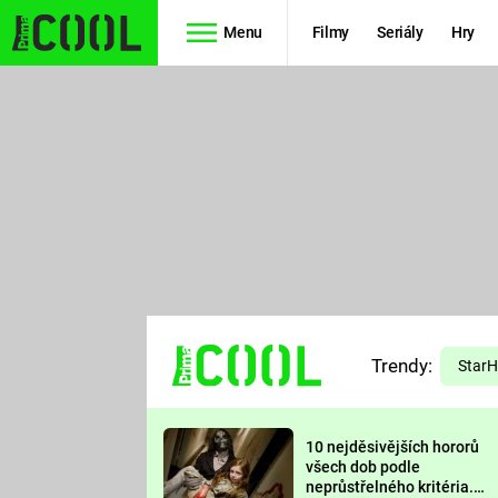
Menu
Filmy
Seriály
Hry
Seriály
Filmy
SIMPSONOVI
STAR WARS
HVĚZDNÁ
AVENGERS
BRÁNA
RYCHLE A
TEORIE
ZBĚSILE 10
Trendy:
VELKÉHO
Star
PREDÁTOR
TŘESKU
10 nejděsivějších hororů
FUTURAMA
všech dob podle
neprůstřelného kritéria.