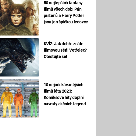
50 nejlepších fantasy
filmů všech dob: Pán
prstenů a Harry Potter
jsou jen špičkou ledovce
KVÍZ: Jak dobře znáte
filmovou sérii Vetřelec?
Otestujte se!
10 nejočekávanějších
filmů léta 2023:
Komiksové hity doplní
návraty akčních legend