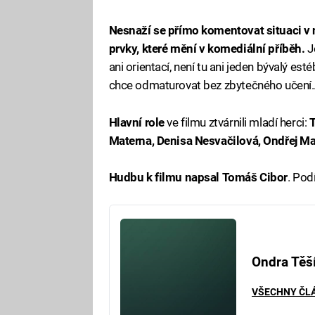
Nesnaží se přímo komentovat situaci v n
prvky, které mění v komediální příběh.
J
ani orientací, není tu ani jeden bývalý e
chce odmaturovat bez zbytečného učení..
Hlavní role
ve filmu ztvárnili mladí herci:
T
Materna, Denisa Nesvačilová, Ondřej Ma
Hudbu k filmu napsal Tomáš Cibor
. Pod
Ondra Těš
VŠECHNY ČL