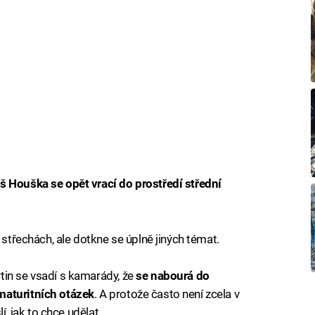
š Houška se opět vrací do prostředí střední
 střechách, ale dotkne se úplně jiných témat.
tin se vsadí s kamarády, že
se nabourá do
maturitních otázek
. A protože často není zcela v
í, jak to chce udělat.