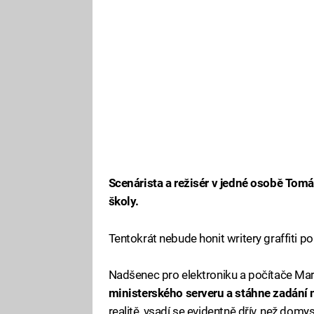
Scenárista a režisér v jedné osobě Tomá
školy.
Tentokrát nebude honit writery graffiti po
Nadšenec pro elektroniku a počítače Mar
ministerského serveru a stáhne zadání 
realitě, vsadí se evidentně dřív, než domysl