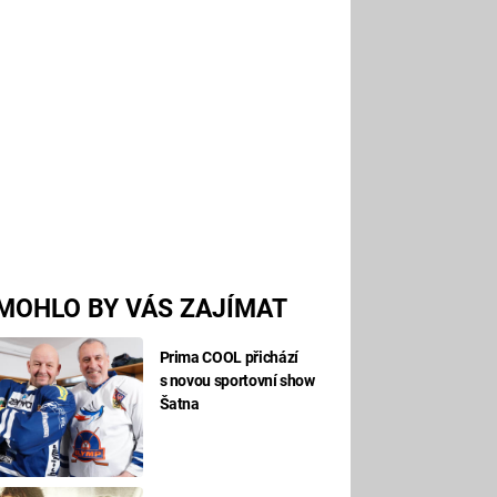
MOHLO BY VÁS ZAJÍMAT
Prima COOL přichází
s novou sportovní show
Šatna