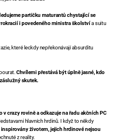
ledujeme partičku maturantů chystající se
 byrokracií i povedeného ministra školství
a suitu
tazie, které leckdy nepřekonávají absurditu
abourat.
Chvílemi přestává být úplně jasné, kdo
 záslužný skutek.
 v crazy rovině a odkazuje na řadu akčních PC
představami hlavních hrdinů. I když to někdy
y
inspirovány životem, jejich hrdinové nejsou
chnuté z reality.