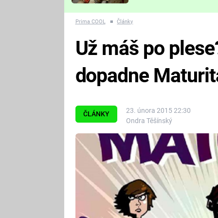
Které děsivé pecky vám
nejvíc zvednou tep?
Prima COOL
■
Články
Už máš po plese?
dopadne Maturit
23. února 2015 22:30
ČLÁNKY
Ondra Těšínský