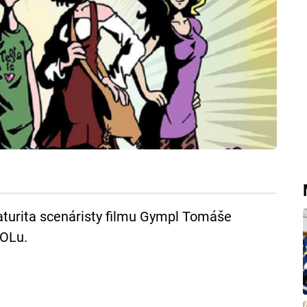
aturita scenáristy filmu Gympl Tomáše
OOLu.