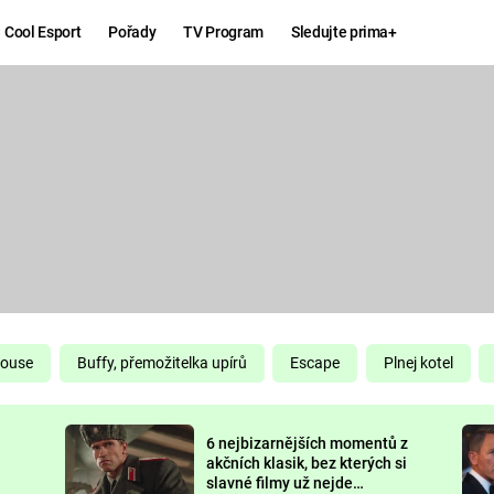
Cool Esport
Pořady
TV Program
Sledujte prima+
Hry
Zábava
MAFIA
ZÁBAVN
GALERI
GTA 6
NEJLEP
KINGDOM
KOMEDI
COME:
DELIVERANCE
CHUCK
House
Buffy, přemožitelka upírů
Escape
Plnej kotel
NORRIS
ESPORT
6 nejbizarnějších momentů z
DEADP
akčních klasik, bez kterých si
slavné filmy už nejde