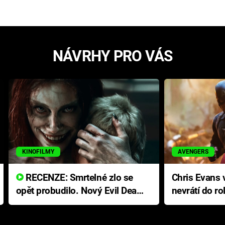
NÁVRHY PRO VÁS
KINOFILMY
AVENGERS
RECENZE: Smrtelné zlo se
Chris Evans v
opět probudilo. Nový Evil Dead
nevrátí do ro
přichází s neodolatelnou
Ameriky
hororovou nabídkou