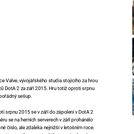
Valve, vývojářského studia stojícího za hrou
čů DotA 2 za září 2015. Hru totiž oproti srpnu
 pořádný sešup.
ti srpnu 2015 se v září do zápolení v DotA 2
ěru se na herních serverech v září prohánělo
né číslo, ale zdaleka nejnižší v letošním roce.