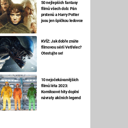
50 nejlepších fantasy
filmů všech dob: Pán
prstenů a Harry Potter
jsou jen špičkou ledovce
KVÍZ: Jak dobře znáte
filmovou sérii Vetřelec?
Otestujte se!
10 nejočekávanějších
filmů léta 2023:
Komiksové hity doplní
návraty akčních legend