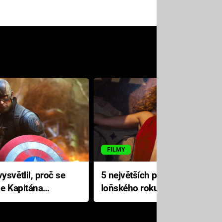
FILMY
ysvětlil, proč se
5 největších propadáků
le Kapitána
loňského roku: Disney na
jediné katastrofě prodělal 200
milionů dolarů