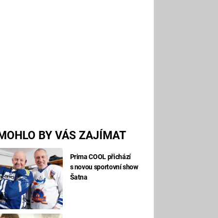
MOHLO BY VÁS ZAJÍMAT
Prima COOL přichází
s novou sportovní show
Šatna