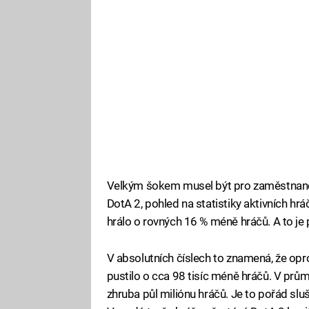
Velkým šokem musel být pro zaměstnance 
DotA 2, pohled na statistiky aktivních hrá
hrálo o rovných 16 % méně hráčů. A to je
V absolutních číslech to znamená, že opro
pustilo o cca 98 tisíc méně hráčů. V prům
zhruba půl miliónu hráčů. Je to pořád sluš