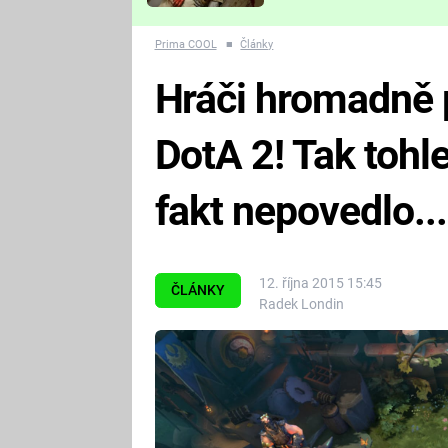
Které děsivé pecky vám
nejvíc zvednou tep?
Prima COOL
■
Články
Hráči hromadně p
DotA 2! Tak tohle
fakt nepovedlo...
12. října 2015 15:45
ČLÁNKY
Radek Londin