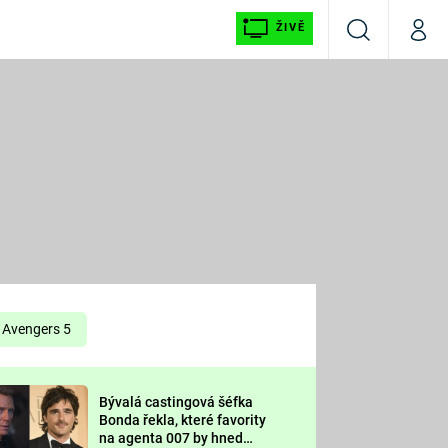
ŽIVĚ
Vyhledávání
Můj p
Prima+
É
CNN Prima NEWS
E
Prima FRESH
ŠÍ
Prima LIVING
E
Prima Ženy
Avengers 5
Prima LAJK
Bývalá castingová šéfka
OOL
Bonda řekla, které favority
Sledujte nás
na agenta 007 by hned