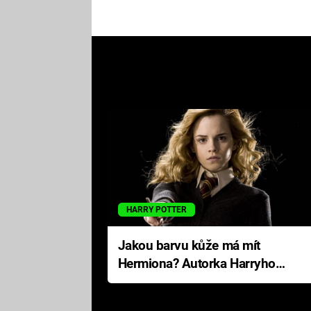
HARRY POTTER
Jakou barvu kůže má mít
Hermiona? Autorka Harryho
Pottera přišla s ráznou
odpovědí