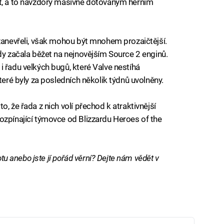
it, a to navzdory masivně dotovaným herním
 zanevřeli, však mohou být mnohem prozaičtější.
dy začala běžet na nejnovějším Source 2 enginů.
i řadu velkých bugů, které Valve nestíhá
teré byly za posledních několik týdnů uvolněny.
, že řada z nich volí přechod k atraktivnější
ozpínající týmovce od Blizzardu Heroes of the
otu anebo jste jí pořád věrní? Dejte nám vědět v