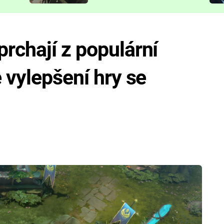
představit
rchají z populární
 vylepšení hry se