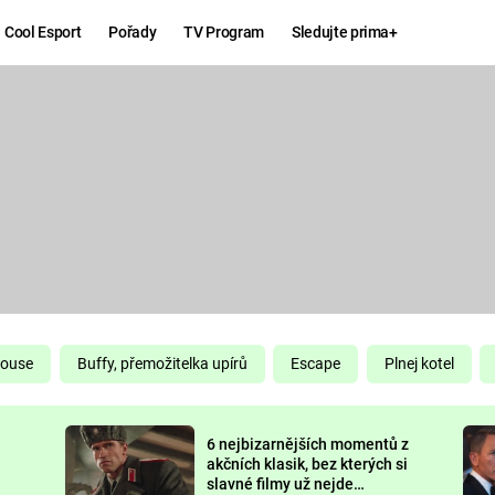
Cool Esport
Pořady
TV Program
Sledujte prima+
Hry
Zábava
MAFIA
ZÁBAVN
GALERI
GTA 6
NEJLEP
KINGDOM
KOMEDI
COME:
DELIVERANCE
CHUCK
House
Buffy, přemožitelka upírů
Escape
Plnej kotel
NORRIS
ESPORT
6 nejbizarnějších momentů z
DEADP
akčních klasik, bez kterých si
slavné filmy už nejde