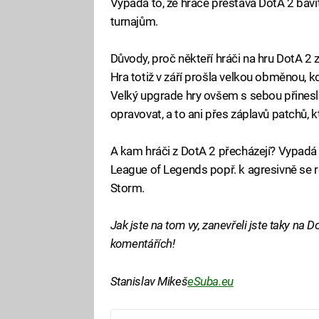
Vypadá to, že hráče přestává DotA 2 bav
turnajům.
Důvody, proč někteří hráči na hru DotA 2
Hra totiž v září prošla velkou obměnou, k
Velký upgrade hry ovšem s sebou přinesl 
opravovat, a to ani přes záplavů patchů, k
A kam hráči z DotA 2 přecházejí? Vypadá to
League of Legends popř. k agresivně se r
Storm.
Jak jste na tom vy, zanevřeli jste taky na D
komentářích!
Stanislav Mikeš
eSuba.eu