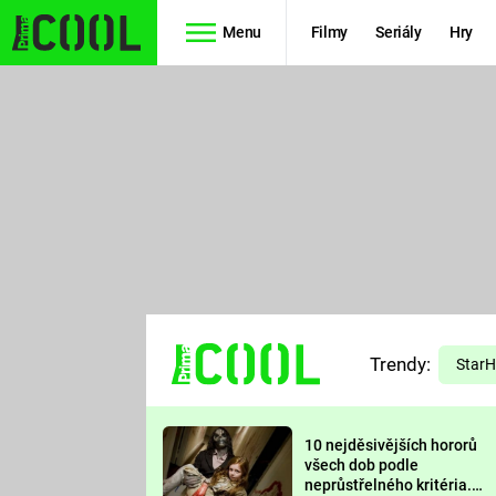
Menu
Filmy
Seriály
Hry
Seriály
Filmy
SIMPSONOVI
STAR WARS
HVĚZDNÁ
AVENGERS
BRÁNA
RYCHLE A
TEORIE
ZBĚSILE 10
Trendy:
VELKÉHO
Star
PREDÁTOR
TŘESKU
10 nejděsivějších hororů
FUTURAMA
všech dob podle
neprůstřelného kritéria.