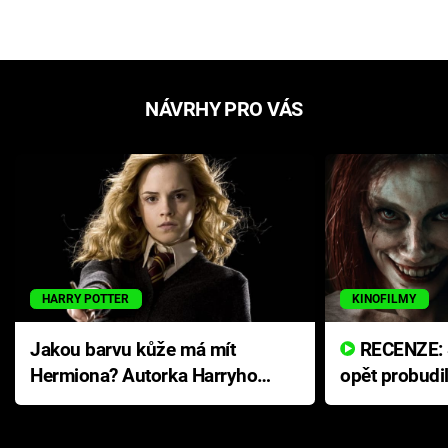
NÁVRHY PRO VÁS
HARRY POTTER
KINOFILMY
Jakou barvu kůže má mít
RECENZE: Smrtelné zlo se
Hermiona? Autorka Harryho
opět probudi
Pottera přišla s ráznou
přichází s n
odpovědí
hororovou n