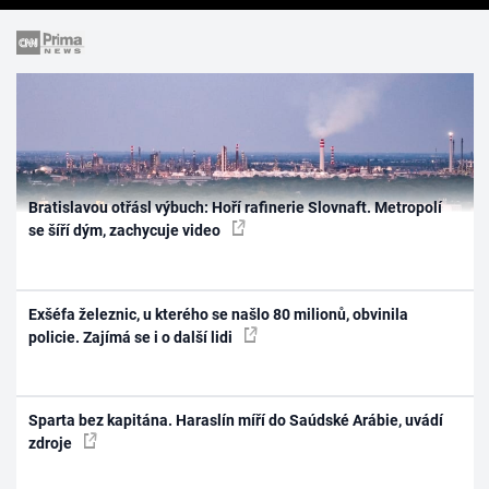
Bratislavou otřásl výbuch: Hoří rafinerie Slovnaft. Metropolí
se šíří dým, zachycuje video
Exšéfa železnic, u kterého se našlo 80 milionů, obvinila
policie. Zajímá se i o další lidi
Sparta bez kapitána. Haraslín míří do Saúdské Arábie, uvádí
zdroje