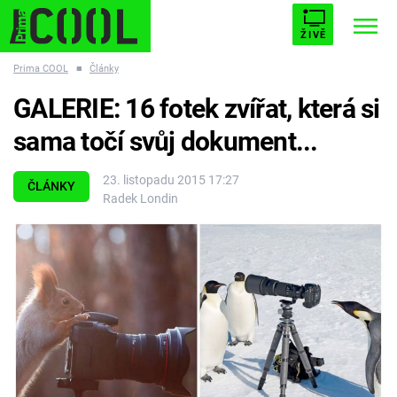
ŽIVĚ
Prima COOL
■
Články
STARHOUSE
BUFFY, PŘEMOŽITELKA UPÍRŮ
Trendy:
GALERIE: 16 fotek zvířat, která si
ESCAPE
PLNEJ KOTEL
AVENGERS 5
sama točí svůj dokument...
23. listopadu 2015 17:27
ČLÁNKY
Radek Londin
Témata
Filmy
Seriály
Hry