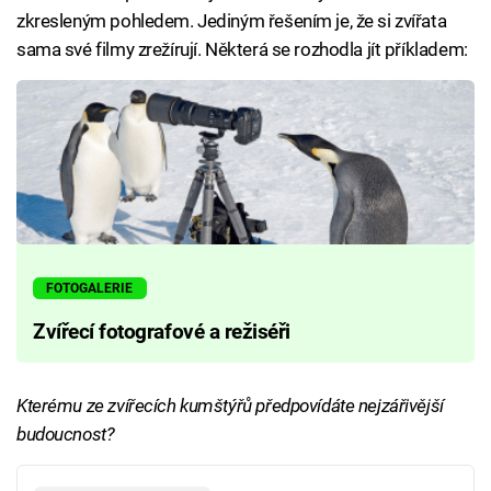
zkresleným pohledem. Jediným řešením je, že si zvířata
sama své filmy zrežírují. Některá se rozhodla jít příkladem:
FOTOGALERIE
Zvířecí fotografové a režiséři
Kterému ze zvířecích kumštýřů předpovídáte nejzářivější
budoucnost?