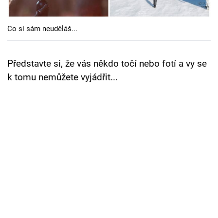
Cool Esport
Co si sám neuděláš...
Pořady
TV Program
Představte si, že vás někdo točí nebo fotí a vy se
k tomu nemůžete vyjádřit...
Sledujte prima+
Přihlášení
Sledujte nás