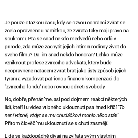
Je pouze otázkou času, kdy se ozvou ochránci zvířat se
zcela oprávněnou námitkou, že zvířata taky mají právo na
soukromí. Ptá se snad někdo medvědů nebo orlů v
přírodě, zda může zachytit jejich intimní rodinný život do
svého filmu? Dá jim snad někdo honorář? Lehko může
vzniknout profese zvířecího advokáta, který bude
neoprávněné natáčení zvířat brát jako jistý způsob jejich
týrání a vyžadovat patřičnou finanční kompenzaci do
"zvířecího fondu" nebo rovnou odnětí svobody.
No, dobře, přeháníme, asi pod dojmem reakcí některých
lidí, kteří i u videa vtipného uklouznutí psa hned kříčí
"To
není vtipné, vždyť se mu chudáčkovi mohlo něco stát!"
Přitom člověčímu uklouznutí se s chutí zasmějí.
Lidé se každopádně dívají na zvířata svým vlastním