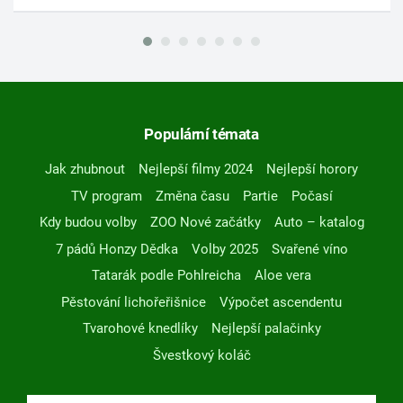
Populární témata
Jak zhubnout
Nejlepší filmy 2024
Nejlepší horory
TV program
Změna času
Partie
Počasí
Kdy budou volby
ZOO Nové začátky
Auto – katalog
7 pádů Honzy Dědka
Volby 2025
Svařené víno
Tatarák podle Pohlreicha
Aloe vera
Pěstování lichořeřišnice
Výpočet ascendentu
Tvarohové knedlíky
Nejlepší palačinky
Švestkový koláč