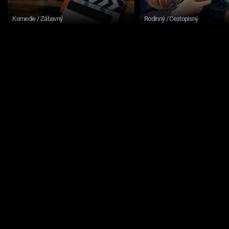
Komedie / Zábavný
Rodinný / Cestopisný