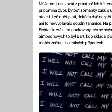
Můžeme-li usuzovat z prastaré lidské ten
připomíná živou bytost, románky žáků s 
století. Leč opět platí, dekádu dvě nazp
ani to nevyvolávalo soudní tahanice. Na 
Fichter, která si za opakovaný sex se svým
Simpsonových to byl Bart, kdo skládal pok
mohlo začínat i v reálných případech...