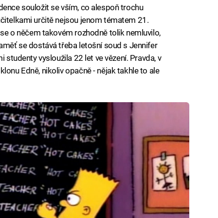
dence souložit se vším, co alespoň trochu
učitelkami určitě nejsou jenom tématem 21.
ět se o něčem takovém rozhodně tolik nemluvilo,
paměť se dostává třeba letošní soud s Jennifer
i studenty vysloužila 22 let ve vězení. Pravda, v
lonu Edně, nikoliv opačně - nějak takhle to ale