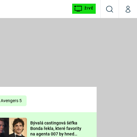
ŽIVĚ
Vyhledávání
Můj p
Prima+
É
CNN Prima NEWS
E
Prima FRESH
ŠÍ
Prima LIVING
E
Prima Ženy
Avengers 5
Prima LAJK
Bývalá castingová šéfka
OOL
Bonda řekla, které favority
Sledujte nás
na agenta 007 by hned