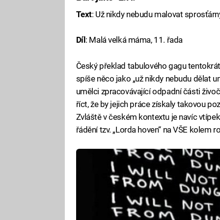
Text
: Už nikdy nebudu malovat sprosťárn
Díl
: Malá velká máma, 11. řada
Český překlad tabulového gagu tentokrát r
spíše něco jako „už nikdy nebudu dělat uměn
umělci zpracovávající odpadní části živo
říct, že by jejich práce získaly takovou p
Zvláště v českém kontextu je navíc vtípe
řádění tzv. „Lorda hoven“ na VŠE kolem r