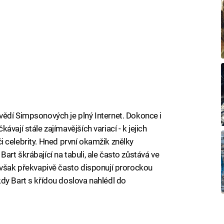
vědí Simpsonových je plný Internet. Dokonce i
vají stále zajímavějších variací - k jejich
i či celebrity. Hned první okamžik znělky
rt škrábající na tabuli, ale často zůstává ve
 však překvapivě často disponují prorockou
dy Bart s křídou doslova nahlédl do