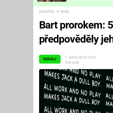
Které děsivé pecky vám
nejvíc zvednou tep?
Prima COOL
■
Seriály
Bart prorokem: 5 
předpověděly jeh
1. ledna 2016 16:57
SERIÁLY
Petr Král