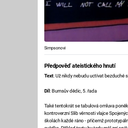
Simpsonovi
Předpověď ateistického hnutí
Text
: Už nikdy nebudu uctívat bezduché 
Díl
: Burnsův dědic, 5. řada
Také tentokrát se tabulová omluva poněku
kontroverzní Slib věrnosti vlajce Spojený
školách každé ráno - přičemž prototypáln
svědka. Příklad textu by tedy měl zní spí