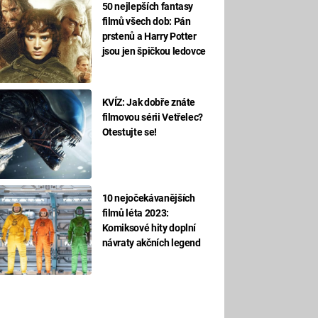
50 nejlepších fantasy
filmů všech dob: Pán
prstenů a Harry Potter
jsou jen špičkou ledovce
KVÍZ: Jak dobře znáte
filmovou sérii Vetřelec?
Otestujte se!
10 nejočekávanějších
filmů léta 2023:
Komiksové hity doplní
návraty akčních legend