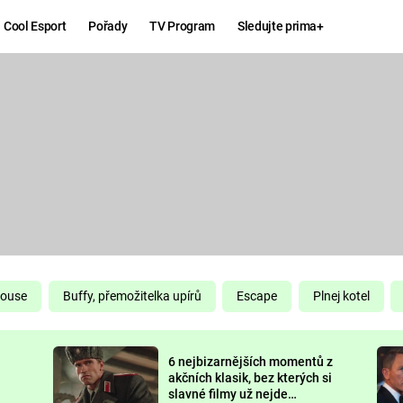
Cool Esport
Pořady
TV Program
Sledujte prima+
Hry
Zábava
MAFIA
ZÁBAVN
GALERI
GTA 6
NEJLEP
KINGDOM
KOMEDI
COME:
DELIVERANCE
CHUCK
House
Buffy, přemožitelka upírů
Escape
Plnej kotel
NORRIS
ESPORT
6 nejbizarnějších momentů z
DEADP
akčních klasik, bez kterých si
slavné filmy už nejde