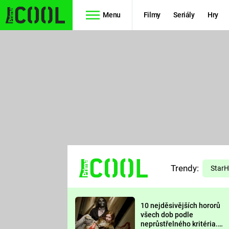
Menu
Filmy
Seriály
Hry
Seriály
Filmy
SIMPSONOVI
STAR WARS
HVĚZDNÁ
AVENGERS
BRÁNA
RYCHLE A
TEORIE
ZBĚSILE 10
Trendy:
VELKÉHO
Star
PREDÁTOR
TŘESKU
10 nejděsivějších hororů
FUTURAMA
všech dob podle
neprůstřelného kritéria.