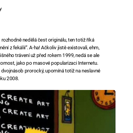
y
ozhodně nedělá čest originálu, ten totiž říká
í z fekálií“. A-ha! Ačkoliv jistě existovali, ehm,
čišného trávení už před rokem 1999, nedá se ale
ozornost, jako po masové popularizaci Internetu.
k dvojnásob prorocký, upomíná totiž na neslavné
oku 2008.