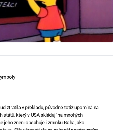
symboly
d ztratila v překladu, původně totiž upomíná na
ch států, který v USA skládají na mnohých
ě jeho znění obsahuje i zmínku Boha jako
še jako „Slib věrnosti vlajce nekončí pozdravením