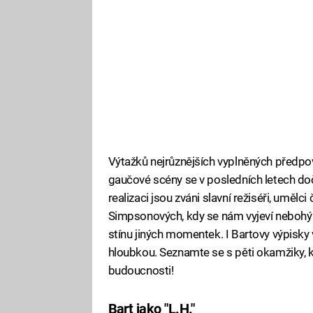
Výtažků nejrůznějších vyplněných předpo
gaučové scény se v posledních letech dočká
realizaci jsou zváni slavní režiséři, umělc
Simpsonových, kdy se nám vyjeví nebohý Ba
stínu jiných momentek. I Bartovy výpisky
hloubkou. Seznamte se s pěti okamžiky, k
budoucnosti!
Bart jako "L.H."