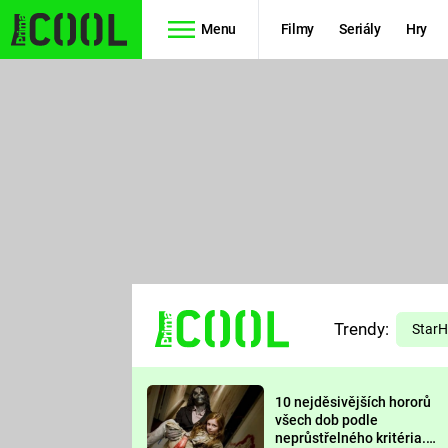
Menu
Filmy
Seriály
Hry
Seriály
Filmy
SIMPSONOVI
STAR WARS
HVĚZDNÁ
AVENGERS
BRÁNA
RYCHLE A
TEORIE
ZBĚSILE 10
Trendy:
VELKÉHO
Star
PREDÁTOR
TŘESKU
10 nejděsivějších hororů
FUTURAMA
všech dob podle
neprůstřelného kritéria.