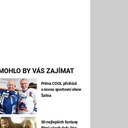
MOHLO BY VÁS ZAJÍMAT
Prima COOL přichází
s novou sportovní show
Šatna
50 nejlepších fantasy
filmů všech dob: Pán