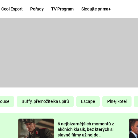
Cool Esport
Pořady
TV Program
Sledujte prima+
Hry
Zábava
MAFIA
ZÁBAVN
GALERI
GTA 6
NEJLEP
KINGDOM
KOMEDI
COME:
DELIVERANCE
CHUCK
House
Buffy, přemožitelka upírů
Escape
Plnej kotel
NORRIS
ESPORT
6 nejbizarnějších momentů z
DEADP
akčních klasik, bez kterých si
slavné filmy už nejde