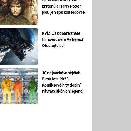
prstenů a Harry Potter
jsou jen špičkou ledovce
KVÍZ: Jak dobře znáte
filmovou sérii Vetřelec?
Otestujte se!
10 nejočekávanějších
filmů léta 2023:
Komiksové hity doplní
návraty akčních legend