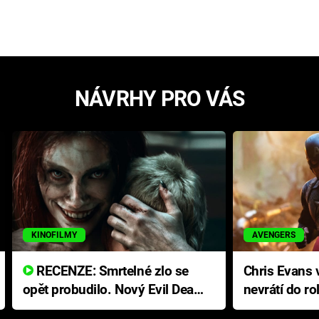
NÁVRHY PRO VÁS
KINOFILMY
AVENGERS
RECENZE: Smrtelné zlo se
Chris Evans v
opět probudilo. Nový Evil Dead
nevrátí do ro
přichází s neodolatelnou
Ameriky