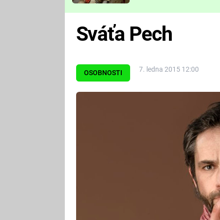
Které děsivé pecky vám
nejvíc zvednou tep?
Sváťa Pech
7. ledna 2015 12:00
OSOBNOSTI