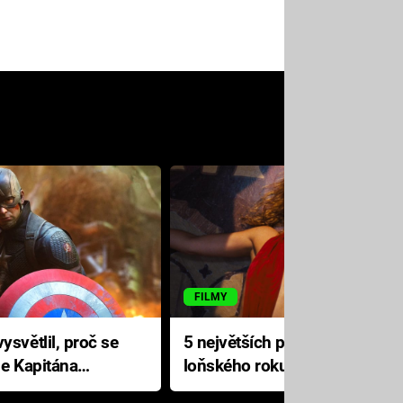
FILMY
ysvětlil, proč se
5 největších propadáků
le Kapitána
loňského roku: Disney na
jediné katastrofě prodělal 200