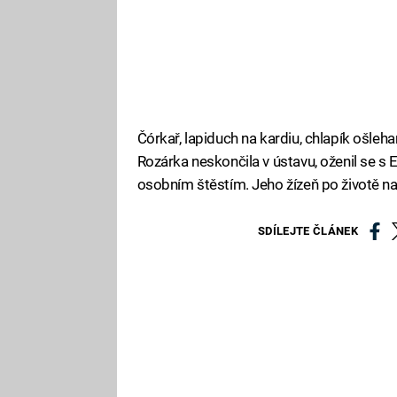
Čórkař, lapiduch na kardiu, chlapík ošleh
Rozárka neskončila v ústavu, oženil se s E
osobním štěstím. Jeho žízeň po životě na
SDÍLEJTE ČLÁNEK