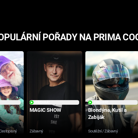
hororovou nabídkou
OPULÁRNÍ POŘADY NA PRIMA CO
PŘEHRÁT
PŘEHRÁT
MAGIC SHOW
Blondýna, Kutil a
Zabiják
 Cestopisný
Zábavný
Soutěžní / Zábavný