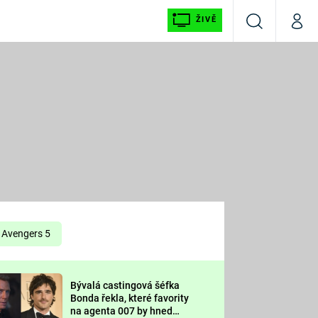
ŽIVĚ
Vyhledávání
Můj p
Prima+
É
CNN Prima NEWS
E
Prima FRESH
ŠÍ
Prima LIVING
E
Prima Ženy
Avengers 5
Prima LAJK
Bývalá castingová šéfka
OOL
Bonda řekla, které favority
Sledujte nás
na agenta 007 by hned