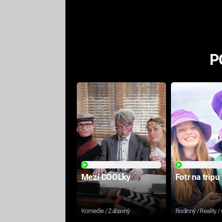
odpovědí
P
PŘEHRÁT
PŘEHRÁT
Mezi COOLky
Fotr na tripu
Komedie / Zábavný
Rodinný / Reality /