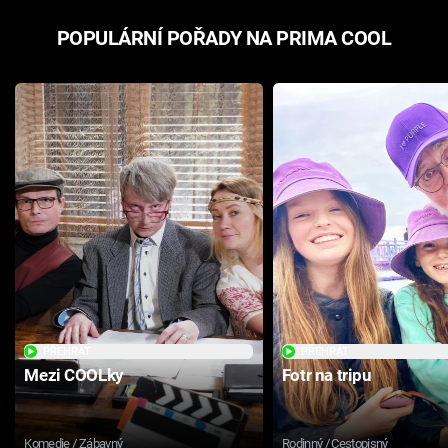
POPULÁRNÍ POŘADY NA PRIMA COOL
PŘEHRÁT
PŘEHRÁT
Mezi COOLky
Fotr na tripu
Komedie / Zábavný
Rodinný / Cestopisný