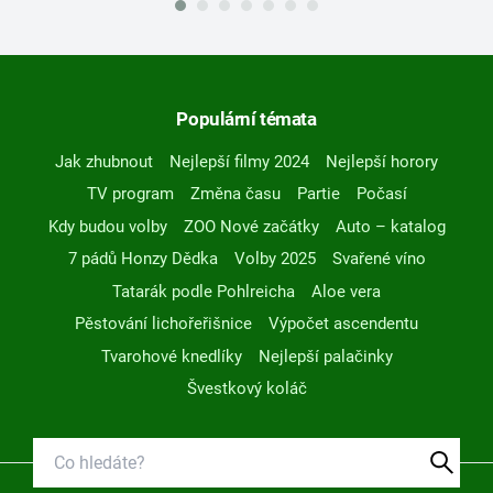
Populární témata
Jak zhubnout
Nejlepší filmy 2024
Nejlepší horory
TV program
Změna času
Partie
Počasí
Kdy budou volby
ZOO Nové začátky
Auto – katalog
7 pádů Honzy Dědka
Volby 2025
Svařené víno
Tatarák podle Pohlreicha
Aloe vera
Pěstování lichořeřišnice
Výpočet ascendentu
Tvarohové knedlíky
Nejlepší palačinky
Švestkový koláč