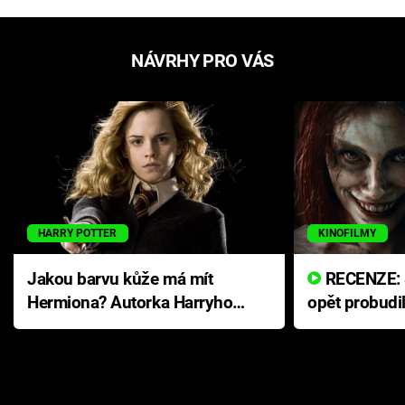
NÁVRHY PRO VÁS
HARRY POTTER
KINOFILMY
Jakou barvu kůže má mít
RECENZE: Smrtelné zlo se
Hermiona? Autorka Harryho
opět probudi
Pottera přišla s ráznou
přichází s n
odpovědí
hororovou n