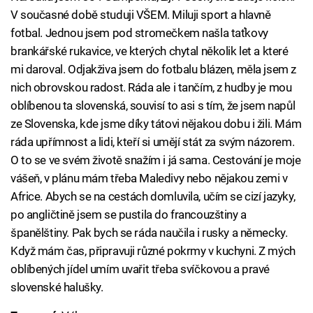
V současné době studuji VŠEM. Miluji sport a hlavně
fotbal. Jednou jsem pod stromečkem našla taťkovy
brankářské rukavice, ve kterých chytal několik let a které
mi daroval. Odjakživa jsem do fotbalu blázen, měla jsem z
nich obrovskou radost. Ráda ale i tančím, z hudby je mou
oblíbenou ta slovenská, souvisí to asi s tím, že jsem napůl
ze Slovenska, kde jsme díky tátovi nějakou dobu i žili. Mám
ráda upřímnost a lidi, kteří si umějí stát za svým názorem.
O to se ve svém životě snažím i já sama. Cestování je moje
vášeň, v plánu mám třeba Maledivy nebo nějakou zemi v
Africe. Abych se na cestách domluvila, učím se cizí jazyky,
po angličtině jsem se pustila do francouzštiny a
španělštiny. Pak bych se ráda naučila i rusky a německy.
Když mám čas, připravuji různé pokrmy v kuchyni. Z mých
oblíbených jídel umím uvařit třeba svíčkovou a pravé
slovenské halušky.