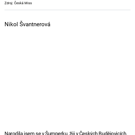
Zdroj: Česká Miss
Cool Esport
Pořady
Nikol Švantnerová
TV Program
Sledujte prima+
Přihlášení
Sledujte nás
Narodila jsem se v Šumperku, žiji v Českých Budějovicích.