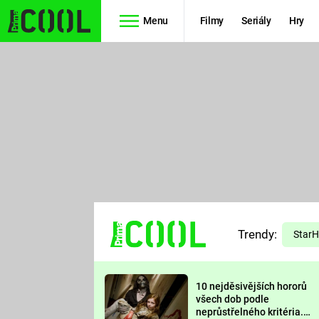
Menu
Filmy
Seriály
Hry
Seriály
Filmy
SIMPSONOVI
STAR WARS
HVĚZDNÁ
AVENGERS
BRÁNA
RYCHLE A
TEORIE
ZBĚSILE 10
Trendy:
VELKÉHO
Star
PREDÁTOR
TŘESKU
10 nejděsivějších hororů
FUTURAMA
všech dob podle
neprůstřelného kritéria.