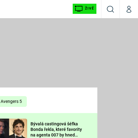
ŽIVĚ
Vyhledávání
Můj p
Prima+
É
CNN Prima NEWS
E
Prima FRESH
ŠÍ
Prima LIVING
E
Prima Ženy
Avengers 5
Prima LAJK
Bývalá castingová šéfka
OOL
Bonda řekla, které favority
Sledujte nás
na agenta 007 by hned