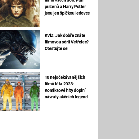
prstenů a Harry Potter
jsou jen špičkou ledovce
KVÍZ: Jak dobře znáte
filmovou sérii Vetřelec?
Otestujte se!
10 nejočekávanějších
filmů léta 2023:
Komiksové hity doplní
návraty akčních legend