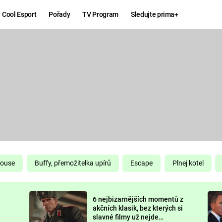
Cool Esport
Pořady
TV Program
Sledujte prima+
Hry
Zábava
MAFIA
ZÁBAVN
GALERI
GTA 6
NEJLEP
KINGDOM
KOMEDI
COME:
DELIVERANCE
CHUCK
House
Buffy, přemožitelka upírů
Escape
Plnej kotel
NORRIS
ESPORT
6 nejbizarnějších momentů z
DEADP
akčních klasik, bez kterých si
slavné filmy už nejde