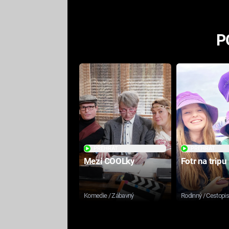
P
PŘEHRÁT
PŘEHRÁT
Mezi COOLky
Fotr na tripu
Komedie / Zábavný
Rodinný / Cestopi