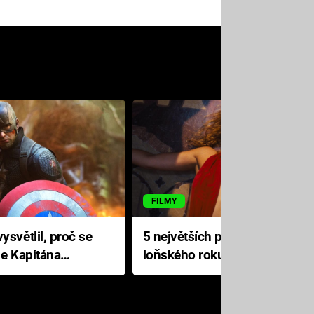
FILMY
ysvětlil, proč se
5 největších propadáků
le Kapitána
loňského roku: Disney na
jediné katastrofě prodělal 200
milionů dolarů