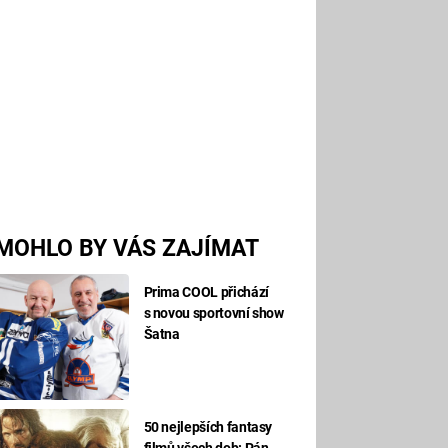
MOHLO BY VÁS ZAJÍMAT
Prima COOL přichází
s novou sportovní show
Šatna
50 nejlepších fantasy
filmů všech dob: Pán