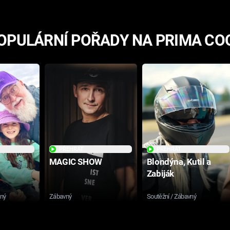
OPULÁRNÍ POŘADY NA PRIMA CO
PŘEHRÁT
PŘEHRÁT
MAGIC SHOW
Blondýna, Kutil a
Zabiják
sný
Zábavný
Soutěžní / Zábavný