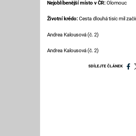
Nejoblíbenější místo v ČR:
Olomouc
Životní krédo:
Cesta dlouhá tisíc mil zač
Andrea Kalousová (č. 2)
Andrea Kalousová (č. 2)
SDÍLEJTE ČLÁNEK