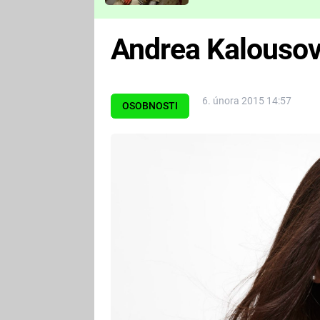
Které děsivé pecky vám
nejvíc zvednou tep?
Andrea Kalouso
6. února 2015 14:57
OSOBNOSTI