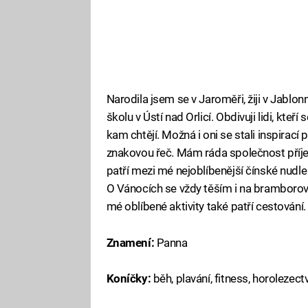
Narodila jsem se v Jaroměři, žiji v Jablon
školu v Ústí nad Orlicí. Obdivuji lidi, kteř
kam chtějí. Možná i oni se stali inspirací 
znakovou řeč. Mám ráda společnost příjemn
patří mezi mé nejoblíbenější čínské nudl
O Vánocích se vždy těším i na bramborový 
mé oblíbené aktivity také patří cestování
Znamení:
Panna
Koníčky:
běh, plavání, fitness, horolezectv