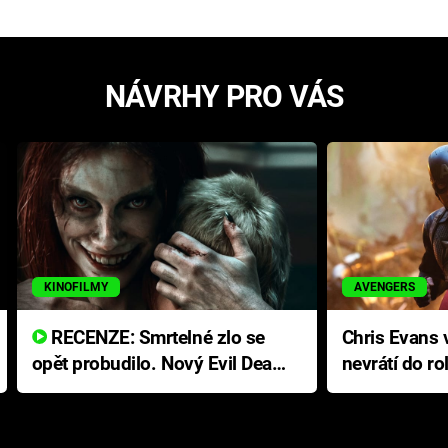
NÁVRHY PRO VÁS
KINOFILMY
AVENGERS
RECENZE: Smrtelné zlo se
Chris Evans v
opět probudilo. Nový Evil Dead
nevrátí do ro
přichází s neodolatelnou
Ameriky
hororovou nabídkou