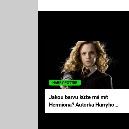
HARRY POTTER
Jakou barvu kůže má mít
Hermiona? Autorka Harryho
Pottera přišla s ráznou
odpovědí