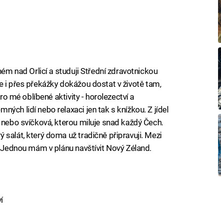
ném nad Orlicí a studuji Střední zdravotnickou
í se i přes překážky dokážou dostat v životě tam,
pro mé oblíbené aktivity - horolezectví a
ých lidí nebo relaxaci jen tak s knížkou. Z jídel
e nebo svíčková, kterou miluje snad každý Čech.
salát, který doma už tradičně připravuji. Mezi
. Jednou mám v plánu navštívit Nový Zéland.
í